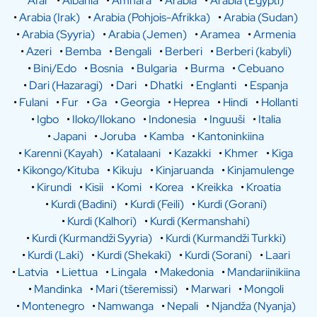
Afar
•
Albania
•
Amhara
•
Arabia
•
Arabia (Egypti)
•
Arabia (Irak)
•
Arabia (Pohjois-Afrikka)
•
Arabia (Sudan)
•
Arabia (Syyria)
•
Arabia (Jemen)
•
Aramea
•
Armenia
•
Azeri
•
Bemba
•
Bengali
•
Berberi
•
Berberi (kabyli)
•
Bini/Edo
•
Bosnia
•
Bulgaria
•
Burma
•
Cebuano
•
Dari (Hazaragi)
•
Dari
•
Dhatki
•
Englanti
•
Espanja
•
Fulani
•
Fur
•
Ga
•
Georgia
•
Heprea
•
Hindi
•
Hollanti
•
Igbo
•
Iloko/Ilokano
•
Indonesia
•
Inguuši
•
Italia
•
Japani
•
Joruba
•
Kamba
•
Kantoninkiina
•
Karenni (Kayah)
•
Katalaani
•
Kazakki
•
Khmer
•
Kiga
•
Kikongo/Kituba
•
Kikuju
•
Kinjaruanda
•
Kinjamulenge
•
Kirundi
•
Kisii
•
Komi
•
Korea
•
Kreikka
•
Kroatia
•
Kurdi (Badini)
•
Kurdi (Feili)
•
Kurdi (Gorani)
•
Kurdi (Kalhori)
•
Kurdi (Kermanshahi)
•
Kurdi (Kurmandži Syyria)
•
Kurdi (Kurmandži Turkki)
•
Kurdi (Laki)
•
Kurdi (Shekaki)
•
Kurdi (Sorani)
•
Laari
•
Latvia
•
Liettua
•
Lingala
•
Makedonia
•
Mandariinikiina
•
Mandinka
•
Mari (tšeremissi)
•
Marwari
•
Mongoli
•
Montenegro
•
Namwanga
•
Nepali
•
Njandža (Nyanja)