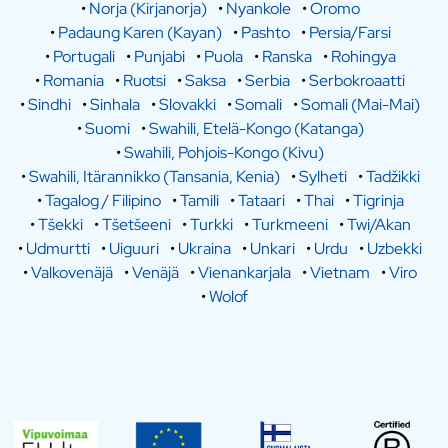
•
Norja (Kirjanorja)
•
Nyankole
•
Oromo
•
Padaung Karen (Kayan)
•
Pashto
•
Persia/Farsi
•
Portugali
•
Punjabi
•
Puola
•
Ranska
•
Rohingya
•
Romania
•
Ruotsi
•
Saksa
•
Serbia
•
Serbokroaatti
•
Sindhi
•
Sinhala
•
Slovakki
•
Somali
•
Somali (Mai-Mai)
•
Suomi
•
Swahili, Etelä-Kongo (Katanga)
•
Swahili, Pohjois-Kongo (Kivu)
•
Swahili, Itärannikko (Tansania, Kenia)
•
Sylheti
•
Tadžikki
•
Tagalog / Filipino
•
Tamili
•
Tataari
•
Thai
•
Tigrinja
•
Tšekki
•
Tšetšeeni
•
Turkki
•
Turkmeeni
•
Twi/Akan
•
Udmurtti
•
Uiguuri
•
Ukraina
•
Unkari
•
Urdu
•
Uzbekki
•
Valkovenäjä
•
Venäjä
•
Vienankarjala
•
Vietnam
•
Viro
•
Wolof