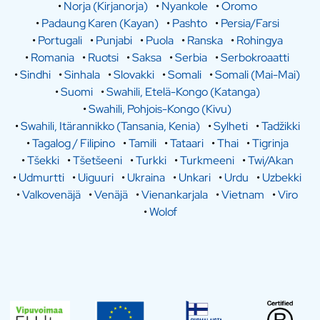
•
Norja (Kirjanorja)
•
Nyankole
•
Oromo
•
Padaung Karen (Kayan)
•
Pashto
•
Persia/Farsi
•
Portugali
•
Punjabi
•
Puola
•
Ranska
•
Rohingya
•
Romania
•
Ruotsi
•
Saksa
•
Serbia
•
Serbokroaatti
•
Sindhi
•
Sinhala
•
Slovakki
•
Somali
•
Somali (Mai-Mai)
•
Suomi
•
Swahili, Etelä-Kongo (Katanga)
•
Swahili, Pohjois-Kongo (Kivu)
•
Swahili, Itärannikko (Tansania, Kenia)
•
Sylheti
•
Tadžikki
•
Tagalog / Filipino
•
Tamili
•
Tataari
•
Thai
•
Tigrinja
•
Tšekki
•
Tšetšeeni
•
Turkki
•
Turkmeeni
•
Twi/Akan
•
Udmurtti
•
Uiguuri
•
Ukraina
•
Unkari
•
Urdu
•
Uzbekki
•
Valkovenäjä
•
Venäjä
•
Vienankarjala
•
Vietnam
•
Viro
•
Wolof