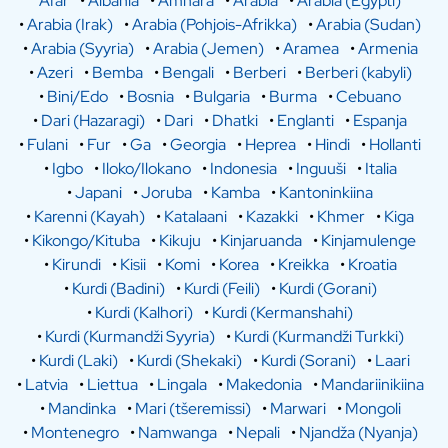
Afar
•
Albania
•
Amhara
•
Arabia
•
Arabia (Egypti)
•
Arabia (Irak)
•
Arabia (Pohjois-Afrikka)
•
Arabia (Sudan)
•
Arabia (Syyria)
•
Arabia (Jemen)
•
Aramea
•
Armenia
•
Azeri
•
Bemba
•
Bengali
•
Berberi
•
Berberi (kabyli)
•
Bini/Edo
•
Bosnia
•
Bulgaria
•
Burma
•
Cebuano
•
Dari (Hazaragi)
•
Dari
•
Dhatki
•
Englanti
•
Espanja
•
Fulani
•
Fur
•
Ga
•
Georgia
•
Heprea
•
Hindi
•
Hollanti
•
Igbo
•
Iloko/Ilokano
•
Indonesia
•
Inguuši
•
Italia
•
Japani
•
Joruba
•
Kamba
•
Kantoninkiina
•
Karenni (Kayah)
•
Katalaani
•
Kazakki
•
Khmer
•
Kiga
•
Kikongo/Kituba
•
Kikuju
•
Kinjaruanda
•
Kinjamulenge
•
Kirundi
•
Kisii
•
Komi
•
Korea
•
Kreikka
•
Kroatia
•
Kurdi (Badini)
•
Kurdi (Feili)
•
Kurdi (Gorani)
•
Kurdi (Kalhori)
•
Kurdi (Kermanshahi)
•
Kurdi (Kurmandži Syyria)
•
Kurdi (Kurmandži Turkki)
•
Kurdi (Laki)
•
Kurdi (Shekaki)
•
Kurdi (Sorani)
•
Laari
•
Latvia
•
Liettua
•
Lingala
•
Makedonia
•
Mandariinikiina
•
Mandinka
•
Mari (tšeremissi)
•
Marwari
•
Mongoli
•
Montenegro
•
Namwanga
•
Nepali
•
Njandža (Nyanja)