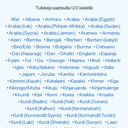
Tulkkeja saatavilla 120 kielellä
Afar
•
Albania
•
Amhara
•
Arabia
•
Arabia (Egypti)
•
Arabia (Irak)
•
Arabia (Pohjois-Afrikka)
•
Arabia (Sudan)
•
Arabia (Syyria)
•
Arabia (Jemen)
•
Aramea
•
Armenia
•
Azeri
•
Bemba
•
Bengali
•
Berberi
•
Berberi (kabyli)
•
Bini/Edo
•
Bosnia
•
Bulgaria
•
Burma
•
Cebuano
•
Dari (Hazaragi)
•
Dari
•
Dhatki
•
Englanti
•
Espanja
•
Fulani
•
Fur
•
Ga
•
Georgia
•
Heprea
•
Hindi
•
Hollanti
•
Igbo
•
Iloko/Ilokano
•
Indonesia
•
Inguuši
•
Italia
•
Japani
•
Joruba
•
Kamba
•
Kantoninkiina
•
Karenni (Kayah)
•
Katalaani
•
Kazakki
•
Khmer
•
Kiga
•
Kikongo/Kituba
•
Kikuju
•
Kinjaruanda
•
Kinjamulenge
•
Kirundi
•
Kisii
•
Komi
•
Korea
•
Kreikka
•
Kroatia
•
Kurdi (Badini)
•
Kurdi (Feili)
•
Kurdi (Gorani)
•
Kurdi (Kalhori)
•
Kurdi (Kermanshahi)
•
Kurdi (Kurmandži Syyria)
•
Kurdi (Kurmandži Turkki)
•
Kurdi (Laki)
•
Kurdi (Shekaki)
•
Kurdi (Sorani)
•
Laari