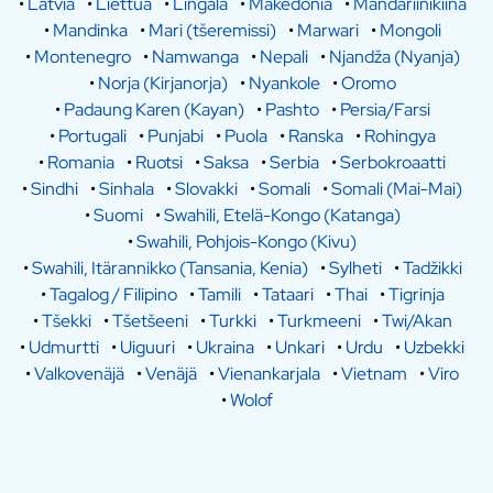
•
Latvia
•
Liettua
•
Lingala
•
Makedonia
•
Mandariinikiina
•
Mandinka
•
Mari (tšeremissi)
•
Marwari
•
Mongoli
•
Montenegro
•
Namwanga
•
Nepali
•
Njandža (Nyanja)
•
Norja (Kirjanorja)
•
Nyankole
•
Oromo
•
Padaung Karen (Kayan)
•
Pashto
•
Persia/Farsi
•
Portugali
•
Punjabi
•
Puola
•
Ranska
•
Rohingya
•
Romania
•
Ruotsi
•
Saksa
•
Serbia
•
Serbokroaatti
•
Sindhi
•
Sinhala
•
Slovakki
•
Somali
•
Somali (Mai-Mai)
•
Suomi
•
Swahili, Etelä-Kongo (Katanga)
•
Swahili, Pohjois-Kongo (Kivu)
•
Swahili, Itärannikko (Tansania, Kenia)
•
Sylheti
•
Tadžikki
•
Tagalog / Filipino
•
Tamili
•
Tataari
•
Thai
•
Tigrinja
•
Tšekki
•
Tšetšeeni
•
Turkki
•
Turkmeeni
•
Twi/Akan
•
Udmurtti
•
Uiguuri
•
Ukraina
•
Unkari
•
Urdu
•
Uzbekki
•
Valkovenäjä
•
Venäjä
•
Vienankarjala
•
Vietnam
•
Viro
•
Wolof