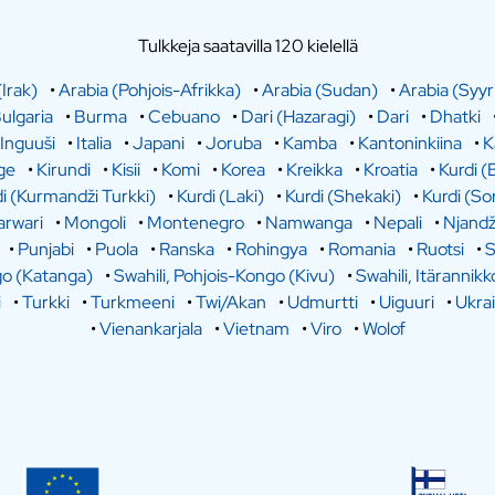
Tulkkeja saatavilla 120 kielellä
(Irak)
•
Arabia (Pohjois-Afrikka)
•
Arabia (Sudan)
•
Arabia (Syyr
ulgaria
•
Burma
•
Cebuano
•
Dari (Hazaragi)
•
Dari
•
Dhatki
Inguuši
•
Italia
•
Japani
•
Joruba
•
Kamba
•
Kantoninkiina
•
K
ge
•
Kirundi
•
Kisii
•
Komi
•
Korea
•
Kreikka
•
Kroatia
•
Kurdi (
i (Kurmandži Turkki)
•
Kurdi (Laki)
•
Kurdi (Shekaki)
•
Kurdi (So
rwari
•
Mongoli
•
Montenegro
•
Namwanga
•
Nepali
•
Njandž
•
Punjabi
•
Puola
•
Ranska
•
Rohingya
•
Romania
•
Ruotsi
•
S
go (Katanga)
•
Swahili, Pohjois-Kongo (Kivu)
•
Swahili, Itärannikk
i
•
Turkki
•
Turkmeeni
•
Twi/Akan
•
Udmurtti
•
Uiguuri
•
Ukra
•
Vienankarjala
•
Vietnam
•
Viro
•
Wolof