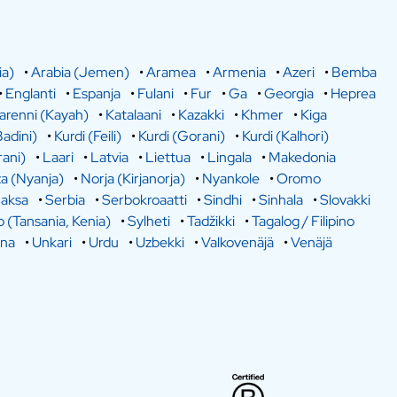
ia)
•
Arabia (Jemen)
•
Aramea
•
Armenia
•
Azeri
•
Bemba
•
Englanti
•
Espanja
•
Fulani
•
Fur
•
Ga
•
Georgia
•
Heprea
arenni (Kayah)
•
Katalaani
•
Kazakki
•
Khmer
•
Kiga
Badini)
•
Kurdi (Feili)
•
Kurdi (Gorani)
•
Kurdi (Kalhori)
rani)
•
Laari
•
Latvia
•
Liettua
•
Lingala
•
Makedonia
a (Nyanja)
•
Norja (Kirjanorja)
•
Nyankole
•
Oromo
aksa
•
Serbia
•
Serbokroaatti
•
Sindhi
•
Sinhala
•
Slovakki
o (Tansania, Kenia)
•
Sylheti
•
Tadžikki
•
Tagalog / Filipino
ina
•
Unkari
•
Urdu
•
Uzbekki
•
Valkovenäjä
•
Venäjä