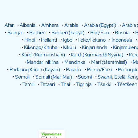
Afar
•
Albania
•
Amhara
•
Arabia
•
Arabia (Egypti)
•
Arabia 
•
Bengali
•
Berberi
•
Berberi (kabyli)
•
Bini/Edo
•
Bosnia
•
B
•
Hindi
•
Hollanti
•
Igbo
•
Iloko/Ilokano
•
Indonesia
•
•
Kikongo/Kituba
•
Kikuju
•
Kinjaruanda
•
Kinjamulen
•
Kurdi (Kermanshahi)
•
Kurdi (Kurmandži Syyria)
•
Kurd
•
Mandariinikiina
•
Mandinka
•
Mari (tšeremissi)
•
Ma
•
Padaung Karen (Kayan)
•
Pashto
•
Persia/Farsi
•
Portugali
•
Somali
•
Somali (Mai-Mai)
•
Suomi
•
Swahili, Etelä-Kon
•
Tamili
•
Tataari
•
Thai
•
Tigrinja
•
Tšekki
•
Tšetšeen