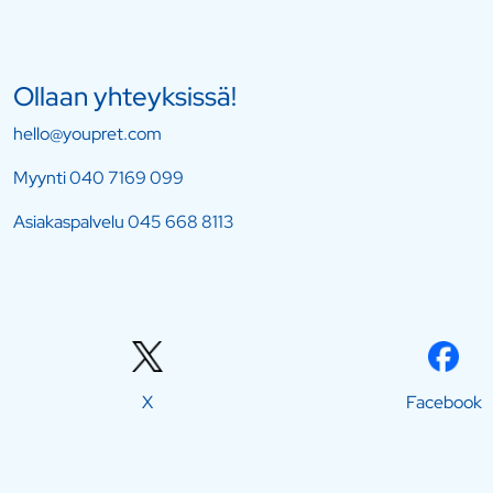
Ollaan yhteyksissä!
hello@youpret.com
Myynti
040 7169 099
Asiakaspalvelu
045 668 8113
X
Facebook