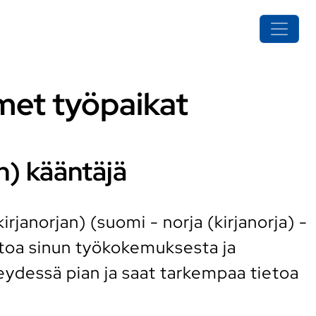
imet työpaikat
n) kääntäjä
rjanorjan) (suomi - norja (kirjanorja) -
etoa sinun työkokemuksesta ja
ydessä pian ja saat tarkempaa tietoa