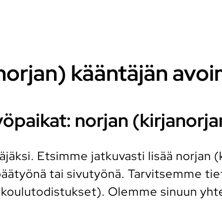
norjan) kääntäjän avo
öpaikat: norjan (kirjanorja
jäksi. Etsimme jatkuvasti lisää norjan (ki
päätyönä tai sivutyönä. Tarvitsemme ti
 koulutodistukset). Olemme sinuun yhte