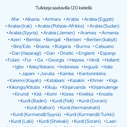
Tulkkeja saatavilla 120 kielellä
Afar
•
Albania
•
Amhara
•
Arabia
•
Arabia (Egypti)
•
Arabia (Irak)
•
Arabia (Pohjois-Afrikka)
•
Arabia (Sudan)
•
Arabia (Syyria)
•
Arabia (Jemen)
•
Aramea
•
Armenia
•
Azeri
•
Bemba
•
Bengali
•
Berberi
•
Berberi (kabyli)
•
Bini/Edo
•
Bosnia
•
Bulgaria
•
Burma
•
Cebuano
•
Dari (Hazaragi)
•
Dari
•
Dhatki
•
Englanti
•
Espanja
•
Fulani
•
Fur
•
Ga
•
Georgia
•
Heprea
•
Hindi
•
Hollanti
•
Igbo
•
Iloko/Ilokano
•
Indonesia
•
Inguuši
•
Italia
•
Japani
•
Joruba
•
Kamba
•
Kantoninkiina
•
Karenni (Kayah)
•
Katalaani
•
Kazakki
•
Khmer
•
Kiga
•
Kikongo/Kituba
•
Kikuju
•
Kinjaruanda
•
Kinjamulenge
•
Kirundi
•
Kisii
•
Komi
•
Korea
•
Kreikka
•
Kroatia
•
Kurdi (Badini)
•
Kurdi (Feili)
•
Kurdi (Gorani)
•
Kurdi (Kalhori)
•
Kurdi (Kermanshahi)
•
Kurdi (Kurmandži Syyria)
•
Kurdi (Kurmandži Turkki)
•
Kurdi (Laki)
•
Kurdi (Shekaki)
•
Kurdi (Sorani)
•
Laari