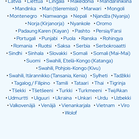
•
Latvia
•
Liettua
•
Lingala
•
Makedonia
•
Mandariinikiina
•
Mandinka
•
Mari (tšeremissi)
•
Marwari
•
Mongoli
•
Montenegro
•
Namwanga
•
Nepali
•
Njandža (Nyanja)
•
Norja (Kirjanorja)
•
Nyankole
•
Oromo
•
Padaung Karen (Kayan)
•
Pashto
•
Persia/Farsi
•
Portugali
•
Punjabi
•
Puola
•
Ranska
•
Rohingya
•
Romania
•
Ruotsi
•
Saksa
•
Serbia
•
Serbokroaatti
•
Sindhi
•
Sinhala
•
Slovakki
•
Somali
•
Somali (Mai-Mai)
•
Suomi
•
Swahili, Etelä-Kongo (Katanga)
•
Swahili, Pohjois-Kongo (Kivu)
•
Swahili, Itärannikko (Tansania, Kenia)
•
Sylheti
•
Tadžikki
•
Tagalog / Filipino
•
Tamili
•
Tataari
•
Thai
•
Tigrinja
•
Tšekki
•
Tšetšeeni
•
Turkki
•
Turkmeeni
•
Twi/Akan
•
Udmurtti
•
Uiguuri
•
Ukraina
•
Unkari
•
Urdu
•
Uzbekki
•
Valkovenäjä
•
Venäjä
•
Vienankarjala
•
Vietnam
•
Viro
•
Wolof