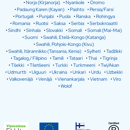
•
Norja (Kirjanorja)
•
Nyankole
•
Oromo
•
Padaung Karen (Kayan)
•
Pashto
•
Persia/Farsi
•
Portugali
•
Punjabi
•
Puola
•
Ranska
•
Rohingya
•
Romania
•
Ruotsi
•
Saksa
•
Serbia
•
Serbokroaatti
•
Sindhi
•
Sinhala
•
Slovakki
•
Somali
•
Somali (Mai-Mai)
•
Suomi
•
Swahili, Etelä-Kongo (Katanga)
•
Swahili, Pohjois-Kongo (Kivu)
•
Swahili, Itärannikko (Tansania, Kenia)
•
Sylheti
•
Tadžikki
•
Tagalog / Filipino
•
Tamili
•
Tataari
•
Thai
•
Tigrinja
•
Tšekki
•
Tšetšeeni
•
Turkki
•
Turkmeeni
•
Twi/Akan
•
Udmurtti
•
Uiguuri
•
Ukraina
•
Unkari
•
Urdu
•
Uzbekki
•
Valkovenäjä
•
Venäjä
•
Vienankarjala
•
Vietnam
•
Viro
•
Wolof