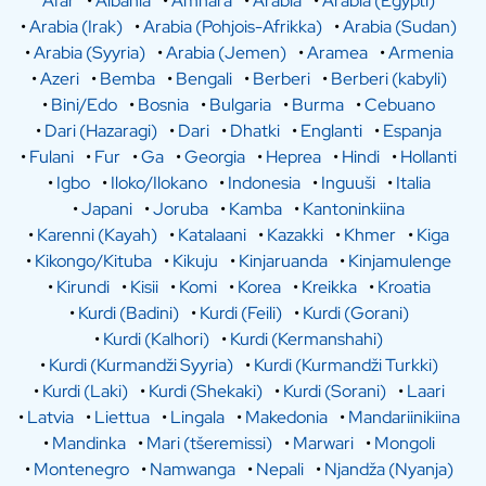
Afar
•
Albania
•
Amhara
•
Arabia
•
Arabia (Egypti)
•
Arabia (Irak)
•
Arabia (Pohjois-Afrikka)
•
Arabia (Sudan)
•
Arabia (Syyria)
•
Arabia (Jemen)
•
Aramea
•
Armenia
•
Azeri
•
Bemba
•
Bengali
•
Berberi
•
Berberi (kabyli)
•
Bini/Edo
•
Bosnia
•
Bulgaria
•
Burma
•
Cebuano
•
Dari (Hazaragi)
•
Dari
•
Dhatki
•
Englanti
•
Espanja
•
Fulani
•
Fur
•
Ga
•
Georgia
•
Heprea
•
Hindi
•
Hollanti
•
Igbo
•
Iloko/Ilokano
•
Indonesia
•
Inguuši
•
Italia
•
Japani
•
Joruba
•
Kamba
•
Kantoninkiina
•
Karenni (Kayah)
•
Katalaani
•
Kazakki
•
Khmer
•
Kiga
•
Kikongo/Kituba
•
Kikuju
•
Kinjaruanda
•
Kinjamulenge
•
Kirundi
•
Kisii
•
Komi
•
Korea
•
Kreikka
•
Kroatia
•
Kurdi (Badini)
•
Kurdi (Feili)
•
Kurdi (Gorani)
•
Kurdi (Kalhori)
•
Kurdi (Kermanshahi)
•
Kurdi (Kurmandži Syyria)
•
Kurdi (Kurmandži Turkki)
•
Kurdi (Laki)
•
Kurdi (Shekaki)
•
Kurdi (Sorani)
•
Laari
•
Latvia
•
Liettua
•
Lingala
•
Makedonia
•
Mandariinikiina
•
Mandinka
•
Mari (tšeremissi)
•
Marwari
•
Mongoli
•
Montenegro
•
Namwanga
•
Nepali
•
Njandža (Nyanja)