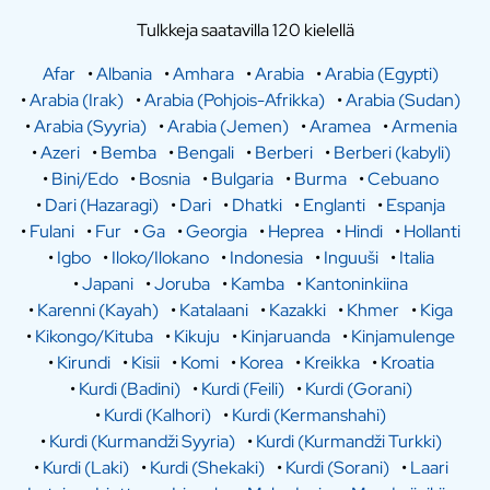
Tulkkeja saatavilla 120 kielellä
Afar
•
Albania
•
Amhara
•
Arabia
•
Arabia (Egypti)
•
Arabia (Irak)
•
Arabia (Pohjois-Afrikka)
•
Arabia (Sudan)
•
Arabia (Syyria)
•
Arabia (Jemen)
•
Aramea
•
Armenia
•
Azeri
•
Bemba
•
Bengali
•
Berberi
•
Berberi (kabyli)
•
Bini/Edo
•
Bosnia
•
Bulgaria
•
Burma
•
Cebuano
•
Dari (Hazaragi)
•
Dari
•
Dhatki
•
Englanti
•
Espanja
•
Fulani
•
Fur
•
Ga
•
Georgia
•
Heprea
•
Hindi
•
Hollanti
•
Igbo
•
Iloko/Ilokano
•
Indonesia
•
Inguuši
•
Italia
•
Japani
•
Joruba
•
Kamba
•
Kantoninkiina
•
Karenni (Kayah)
•
Katalaani
•
Kazakki
•
Khmer
•
Kiga
•
Kikongo/Kituba
•
Kikuju
•
Kinjaruanda
•
Kinjamulenge
•
Kirundi
•
Kisii
•
Komi
•
Korea
•
Kreikka
•
Kroatia
•
Kurdi (Badini)
•
Kurdi (Feili)
•
Kurdi (Gorani)
•
Kurdi (Kalhori)
•
Kurdi (Kermanshahi)
•
Kurdi (Kurmandži Syyria)
•
Kurdi (Kurmandži Turkki)
•
Kurdi (Laki)
•
Kurdi (Shekaki)
•
Kurdi (Sorani)
•
Laari