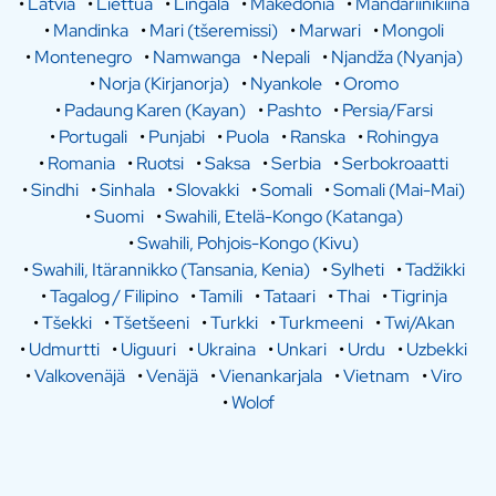
•
Latvia
•
Liettua
•
Lingala
•
Makedonia
•
Mandariinikiina
•
Mandinka
•
Mari (tšeremissi)
•
Marwari
•
Mongoli
•
Montenegro
•
Namwanga
•
Nepali
•
Njandža (Nyanja)
•
Norja (Kirjanorja)
•
Nyankole
•
Oromo
•
Padaung Karen (Kayan)
•
Pashto
•
Persia/Farsi
•
Portugali
•
Punjabi
•
Puola
•
Ranska
•
Rohingya
•
Romania
•
Ruotsi
•
Saksa
•
Serbia
•
Serbokroaatti
•
Sindhi
•
Sinhala
•
Slovakki
•
Somali
•
Somali (Mai-Mai)
•
Suomi
•
Swahili, Etelä-Kongo (Katanga)
•
Swahili, Pohjois-Kongo (Kivu)
•
Swahili, Itärannikko (Tansania, Kenia)
•
Sylheti
•
Tadžikki
•
Tagalog / Filipino
•
Tamili
•
Tataari
•
Thai
•
Tigrinja
•
Tšekki
•
Tšetšeeni
•
Turkki
•
Turkmeeni
•
Twi/Akan
•
Udmurtti
•
Uiguuri
•
Ukraina
•
Unkari
•
Urdu
•
Uzbekki
•
Valkovenäjä
•
Venäjä
•
Vienankarjala
•
Vietnam
•
Viro
•
Wolof