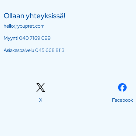
Ollaan yhteyksissä!
hello@youpret.com
Myynti
040 7169 099
Asiakaspalvelu
045 668 8113
X
Facebook