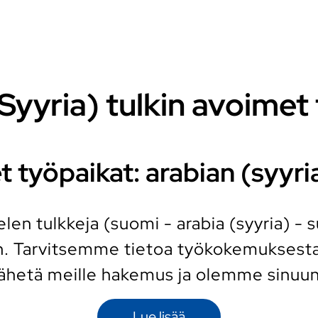
Syyria) tulkin avoimet
 työpaikat: arabian (syyria
ielen tulkkeja (suomi - arabia (syyria) -
n. Tarvitsemme tietoa työkokemuksestas
 Lähetä meille hakemus ja olemme sinuu
Lue lisää