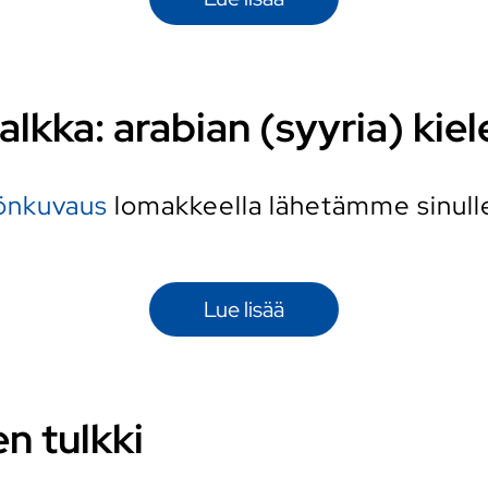
alkka: arabian (syyria) kiel
yönkuvaus
lomakkeella lähetämme sinulle 
Lue lisää
en tulkki