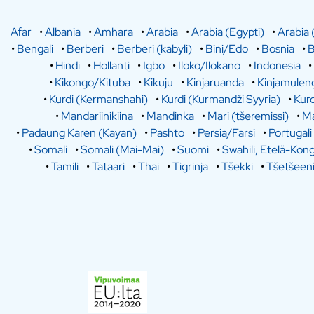
Afar
•
Albania
•
Amhara
•
Arabia
•
Arabia (Egypti)
•
Arabia 
•
Bengali
•
Berberi
•
Berberi (kabyli)
•
Bini/Edo
•
Bosnia
•
B
•
Hindi
•
Hollanti
•
Igbo
•
Iloko/Ilokano
•
Indonesia
•
•
Kikongo/Kituba
•
Kikuju
•
Kinjaruanda
•
Kinjamulen
•
Kurdi (Kermanshahi)
•
Kurdi (Kurmandži Syyria)
•
Kurd
•
Mandariinikiina
•
Mandinka
•
Mari (tšeremissi)
•
Ma
•
Padaung Karen (Kayan)
•
Pashto
•
Persia/Farsi
•
Portugali
•
Somali
•
Somali (Mai-Mai)
•
Suomi
•
Swahili, Etelä-Kon
•
Tamili
•
Tataari
•
Thai
•
Tigrinja
•
Tšekki
•
Tšetšeen