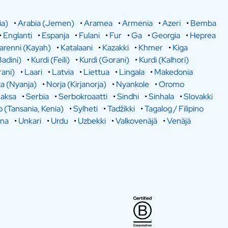
ia)
•
Arabia (Jemen)
•
Aramea
•
Armenia
•
Azeri
•
Bemba
•
Englanti
•
Espanja
•
Fulani
•
Fur
•
Ga
•
Georgia
•
Heprea
arenni (Kayah)
•
Katalaani
•
Kazakki
•
Khmer
•
Kiga
Badini)
•
Kurdi (Feili)
•
Kurdi (Gorani)
•
Kurdi (Kalhori)
rani)
•
Laari
•
Latvia
•
Liettua
•
Lingala
•
Makedonia
a (Nyanja)
•
Norja (Kirjanorja)
•
Nyankole
•
Oromo
aksa
•
Serbia
•
Serbokroaatti
•
Sindhi
•
Sinhala
•
Slovakki
o (Tansania, Kenia)
•
Sylheti
•
Tadžikki
•
Tagalog / Filipino
ina
•
Unkari
•
Urdu
•
Uzbekki
•
Valkovenäjä
•
Venäjä