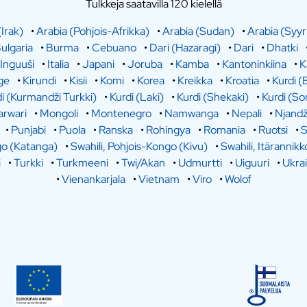
Tulkkeja saatavilla 120 kielellä
(Irak)
•
Arabia (Pohjois-Afrikka)
•
Arabia (Sudan)
•
Arabia (Syyr
ulgaria
•
Burma
•
Cebuano
•
Dari (Hazaragi)
•
Dari
•
Dhatki
Inguuši
•
Italia
•
Japani
•
Joruba
•
Kamba
•
Kantoninkiina
•
K
ge
•
Kirundi
•
Kisii
•
Komi
•
Korea
•
Kreikka
•
Kroatia
•
Kurdi (
i (Kurmandži Turkki)
•
Kurdi (Laki)
•
Kurdi (Shekaki)
•
Kurdi (So
rwari
•
Mongoli
•
Montenegro
•
Namwanga
•
Nepali
•
Njandž
•
Punjabi
•
Puola
•
Ranska
•
Rohingya
•
Romania
•
Ruotsi
•
S
go (Katanga)
•
Swahili, Pohjois-Kongo (Kivu)
•
Swahili, Itärannikk
i
•
Turkki
•
Turkmeeni
•
Twi/Akan
•
Udmurtti
•
Uiguuri
•
Ukra
•
Vienankarjala
•
Vietnam
•
Viro
•
Wolof