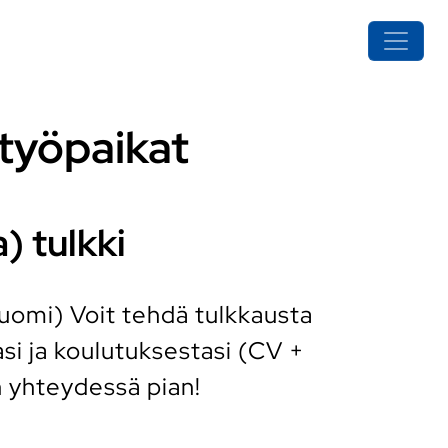
 työpaikat
) tulkki
 suomi) Voit tehdä tulkkausta
i ja koulutuksestasi (CV +
n yhteydessä pian!