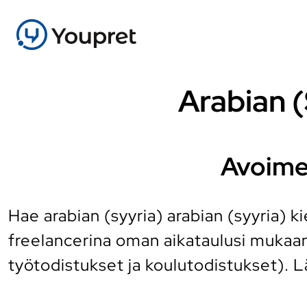
Arabian (
Avoimet
Hae arabian (syyria) arabian (syyria) k
freelancerina oman aikataulusi mukaa
työtodistukset ja koulutodistukset).