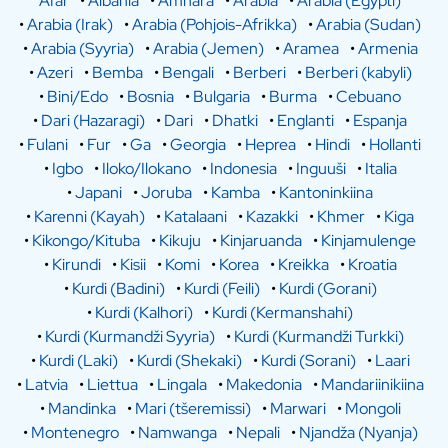
Afar
•
Albania
•
Amhara
•
Arabia
•
Arabia (Egypti)
•
Arabia (Irak)
•
Arabia (Pohjois-Afrikka)
•
Arabia (Sudan)
•
Arabia (Syyria)
•
Arabia (Jemen)
•
Aramea
•
Armenia
•
Azeri
•
Bemba
•
Bengali
•
Berberi
•
Berberi (kabyli)
•
Bini/Edo
•
Bosnia
•
Bulgaria
•
Burma
•
Cebuano
•
Dari (Hazaragi)
•
Dari
•
Dhatki
•
Englanti
•
Espanja
•
Fulani
•
Fur
•
Ga
•
Georgia
•
Heprea
•
Hindi
•
Hollanti
•
Igbo
•
Iloko/Ilokano
•
Indonesia
•
Inguuši
•
Italia
•
Japani
•
Joruba
•
Kamba
•
Kantoninkiina
•
Karenni (Kayah)
•
Katalaani
•
Kazakki
•
Khmer
•
Kiga
•
Kikongo/Kituba
•
Kikuju
•
Kinjaruanda
•
Kinjamulenge
•
Kirundi
•
Kisii
•
Komi
•
Korea
•
Kreikka
•
Kroatia
•
Kurdi (Badini)
•
Kurdi (Feili)
•
Kurdi (Gorani)
•
Kurdi (Kalhori)
•
Kurdi (Kermanshahi)
•
Kurdi (Kurmandži Syyria)
•
Kurdi (Kurmandži Turkki)
•
Kurdi (Laki)
•
Kurdi (Shekaki)
•
Kurdi (Sorani)
•
Laari
•
Latvia
•
Liettua
•
Lingala
•
Makedonia
•
Mandariinikiina
•
Mandinka
•
Mari (tšeremissi)
•
Marwari
•
Mongoli
•
Montenegro
•
Namwanga
•
Nepali
•
Njandža (Nyanja)