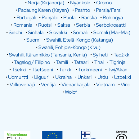
•
Norja (Kirjanorja)
•
Nyankole
•
Oromo
•
Padaung Karen (Kayan)
•
Pashto
•
Persia/Farsi
•
Portugali
•
Punjabi
•
Puola
•
Ranska
•
Rohingya
•
Romania
•
Ruotsi
•
Saksa
•
Serbia
•
Serbokroaatti
•
Sindhi
•
Sinhala
•
Slovakki
•
Somali
•
Somali (Mai-Mai)
•
Suomi
•
Swahili, Etelä-Kongo (Katanga)
•
Swahili, Pohjois-Kongo (Kivu)
•
Swahili, Itärannikko (Tansania, Kenia)
•
Sylheti
•
Tadžikki
•
Tagalog / Filipino
•
Tamili
•
Tataari
•
Thai
•
Tigrinja
•
Tšekki
•
Tšetšeeni
•
Turkki
•
Turkmeeni
•
Twi/Akan
•
Udmurtti
•
Uiguuri
•
Ukraina
•
Unkari
•
Urdu
•
Uzbekki
•
Valkovenäjä
•
Venäjä
•
Vienankarjala
•
Vietnam
•
Viro
•
Wolof