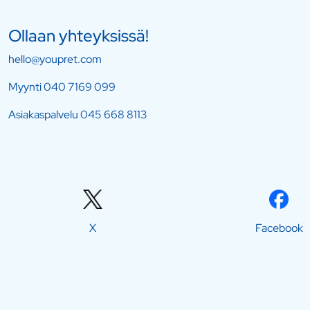
Ollaan yhteyksissä!
hello@youpret.com
Myynti
040 7169 099
Asiakaspalvelu
045 668 8113
X
Facebook