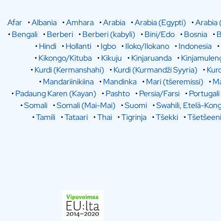
Afar
•
Albania
•
Amhara
•
Arabia
•
Arabia (Egypti)
•
Arabia 
•
Bengali
•
Berberi
•
Berberi (kabyli)
•
Bini/Edo
•
Bosnia
•
B
•
Hindi
•
Hollanti
•
Igbo
•
Iloko/Ilokano
•
Indonesia
•
•
Kikongo/Kituba
•
Kikuju
•
Kinjaruanda
•
Kinjamulen
•
Kurdi (Kermanshahi)
•
Kurdi (Kurmandži Syyria)
•
Kurd
•
Mandariinikiina
•
Mandinka
•
Mari (tšeremissi)
•
Ma
•
Padaung Karen (Kayan)
•
Pashto
•
Persia/Farsi
•
Portugali
•
Somali
•
Somali (Mai-Mai)
•
Suomi
•
Swahili, Etelä-Kon
•
Tamili
•
Tataari
•
Thai
•
Tigrinja
•
Tšekki
•
Tšetšeen