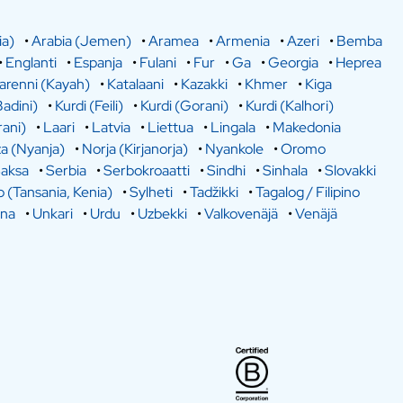
ia)
•
Arabia (Jemen)
•
Aramea
•
Armenia
•
Azeri
•
Bemba
•
Englanti
•
Espanja
•
Fulani
•
Fur
•
Ga
•
Georgia
•
Heprea
arenni (Kayah)
•
Katalaani
•
Kazakki
•
Khmer
•
Kiga
Badini)
•
Kurdi (Feili)
•
Kurdi (Gorani)
•
Kurdi (Kalhori)
rani)
•
Laari
•
Latvia
•
Liettua
•
Lingala
•
Makedonia
a (Nyanja)
•
Norja (Kirjanorja)
•
Nyankole
•
Oromo
aksa
•
Serbia
•
Serbokroaatti
•
Sindhi
•
Sinhala
•
Slovakki
o (Tansania, Kenia)
•
Sylheti
•
Tadžikki
•
Tagalog / Filipino
ina
•
Unkari
•
Urdu
•
Uzbekki
•
Valkovenäjä
•
Venäjä