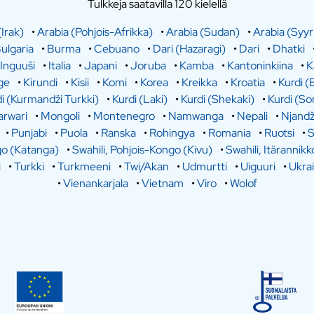
Tulkkeja saatavilla 120 kielellä
(Irak)
•
Arabia (Pohjois-Afrikka)
•
Arabia (Sudan)
•
Arabia (Syyr
ulgaria
•
Burma
•
Cebuano
•
Dari (Hazaragi)
•
Dari
•
Dhatki
Inguuši
•
Italia
•
Japani
•
Joruba
•
Kamba
•
Kantoninkiina
•
K
ge
•
Kirundi
•
Kisii
•
Komi
•
Korea
•
Kreikka
•
Kroatia
•
Kurdi (
i (Kurmandži Turkki)
•
Kurdi (Laki)
•
Kurdi (Shekaki)
•
Kurdi (So
rwari
•
Mongoli
•
Montenegro
•
Namwanga
•
Nepali
•
Njandž
•
Punjabi
•
Puola
•
Ranska
•
Rohingya
•
Romania
•
Ruotsi
•
S
go (Katanga)
•
Swahili, Pohjois-Kongo (Kivu)
•
Swahili, Itärannikk
i
•
Turkki
•
Turkmeeni
•
Twi/Akan
•
Udmurtti
•
Uiguuri
•
Ukra
•
Vienankarjala
•
Vietnam
•
Viro
•
Wolof