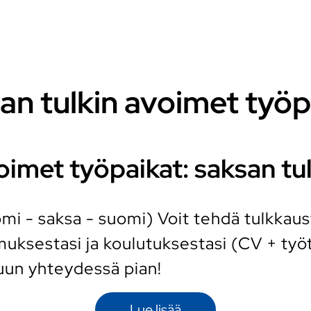
an tulkin avoimet työp
oimet työpaikat: saksan tul
mi - saksa - suomi) Voit tehdä tulkkaus
ksestasi ja koulutuksestasi (CV + työt
uun yhteydessä pian!
Lue lisää