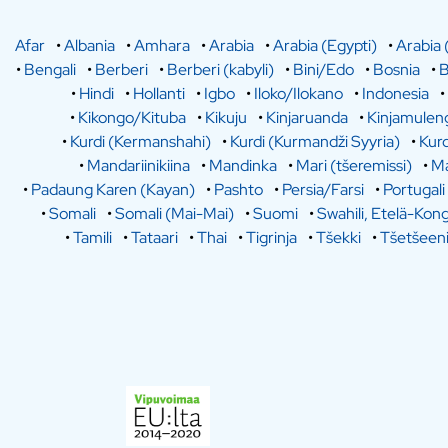
Afar
•
Albania
•
Amhara
•
Arabia
•
Arabia (Egypti)
•
Arabia 
•
Bengali
•
Berberi
•
Berberi (kabyli)
•
Bini/Edo
•
Bosnia
•
B
•
Hindi
•
Hollanti
•
Igbo
•
Iloko/Ilokano
•
Indonesia
•
•
Kikongo/Kituba
•
Kikuju
•
Kinjaruanda
•
Kinjamulen
•
Kurdi (Kermanshahi)
•
Kurdi (Kurmandži Syyria)
•
Kurd
•
Mandariinikiina
•
Mandinka
•
Mari (tšeremissi)
•
Ma
•
Padaung Karen (Kayan)
•
Pashto
•
Persia/Farsi
•
Portugali
•
Somali
•
Somali (Mai-Mai)
•
Suomi
•
Swahili, Etelä-Kon
•
Tamili
•
Tataari
•
Thai
•
Tigrinja
•
Tšekki
•
Tšetšeen