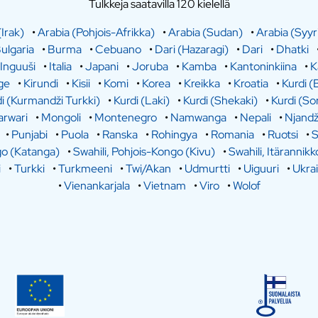
Tulkkeja saatavilla 120 kielellä
(Irak)
•
Arabia (Pohjois-Afrikka)
•
Arabia (Sudan)
•
Arabia (Syyr
ulgaria
•
Burma
•
Cebuano
•
Dari (Hazaragi)
•
Dari
•
Dhatki
Inguuši
•
Italia
•
Japani
•
Joruba
•
Kamba
•
Kantoninkiina
•
K
ge
•
Kirundi
•
Kisii
•
Komi
•
Korea
•
Kreikka
•
Kroatia
•
Kurdi (
i (Kurmandži Turkki)
•
Kurdi (Laki)
•
Kurdi (Shekaki)
•
Kurdi (So
rwari
•
Mongoli
•
Montenegro
•
Namwanga
•
Nepali
•
Njandž
•
Punjabi
•
Puola
•
Ranska
•
Rohingya
•
Romania
•
Ruotsi
•
S
go (Katanga)
•
Swahili, Pohjois-Kongo (Kivu)
•
Swahili, Itärannikk
i
•
Turkki
•
Turkmeeni
•
Twi/Akan
•
Udmurtti
•
Uiguuri
•
Ukra
•
Vienankarjala
•
Vietnam
•
Viro
•
Wolof