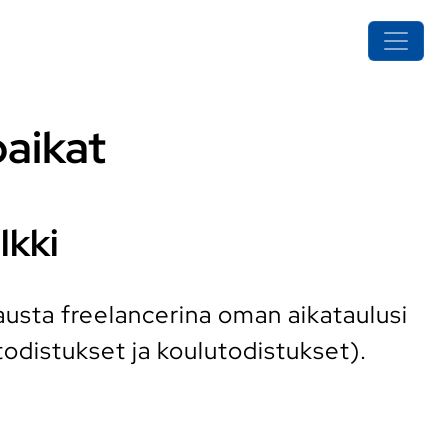
paikat
lkki
austa freelancerina oman aikataulusi
odistukset ja koulutodistukset).