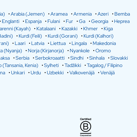
ia)
•
Arabia (Jemen)
•
Aramea
•
Armenia
•
Azeri
•
Bemba
•
Englanti
•
Espanja
•
Fulani
•
Fur
•
Ga
•
Georgia
•
Heprea
arenni (Kayah)
•
Katalaani
•
Kazakki
•
Khmer
•
Kiga
Badini)
•
Kurdi (Feili)
•
Kurdi (Gorani)
•
Kurdi (Kalhori)
rani)
•
Laari
•
Latvia
•
Liettua
•
Lingala
•
Makedonia
a (Nyanja)
•
Norja (Kirjanorja)
•
Nyankole
•
Oromo
aksa
•
Serbia
•
Serbokroaatti
•
Sindhi
•
Sinhala
•
Slovakki
o (Tansania, Kenia)
•
Sylheti
•
Tadžikki
•
Tagalog / Filipino
ina
•
Unkari
•
Urdu
•
Uzbekki
•
Valkovenäjä
•
Venäjä