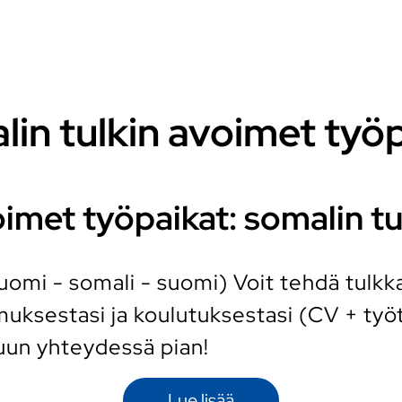
in tulkin avoimet työ
imet työpaikat: somalin tu
uomi - somali - suomi) Voit tehdä tulkk
ksestasi ja koulutuksestasi (CV + työt
uun yhteydessä pian!
Lue lisää