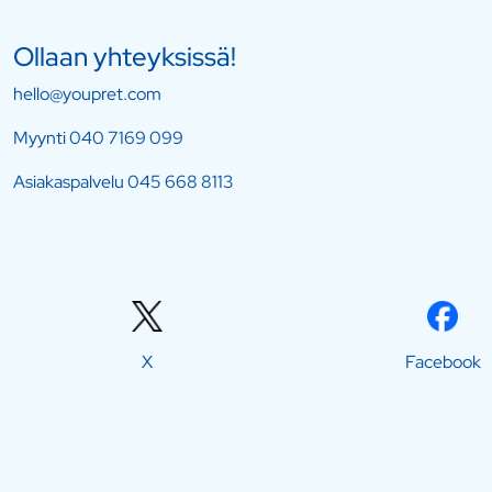
Ollaan yhteyksissä!
hello@youpret.com
Myynti
040 7169 099
Asiakaspalvelu
045 668 8113
X
Facebook