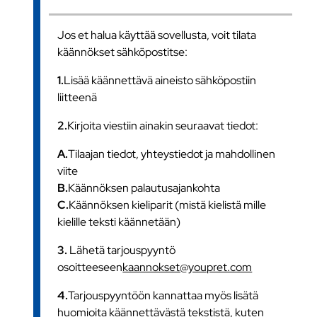
Jos et halua käyttää sovellusta, voit tilata
käännökset sähköpostitse:
1.
Lisää käännettävä aineisto sähköpostiin
liitteenä
2.
Kirjoita viestiin ainakin seuraavat tiedot:
A.
Tilaajan tiedot, yhteystiedot ja mahdollinen
viite
B.
Käännöksen palautusajankohta
C.
Käännöksen kieliparit (mistä kielistä mille
kielille teksti käännetään)
3.
Lähetä tarjouspyyntö
osoitteeseen
kaannokset@youpret.com
4.
Tarjouspyyntöön kannattaa myös lisätä
huomioita käännettävästä tekstistä, kuten