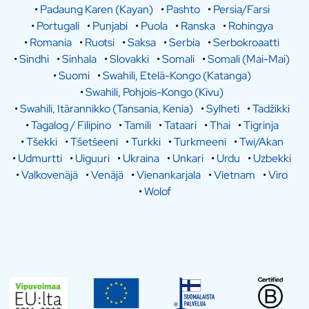
•
Padaung Karen (Kayan)
•
Pashto
•
Persia/Farsi
•
Portugali
•
Punjabi
•
Puola
•
Ranska
•
Rohingya
•
Romania
•
Ruotsi
•
Saksa
•
Serbia
•
Serbokroaatti
•
Sindhi
•
Sinhala
•
Slovakki
•
Somali
•
Somali (Mai-Mai)
•
Suomi
•
Swahili, Etelä-Kongo (Katanga)
•
Swahili, Pohjois-Kongo (Kivu)
•
Swahili, Itärannikko (Tansania, Kenia)
•
Sylheti
•
Tadžikki
•
Tagalog / Filipino
•
Tamili
•
Tataari
•
Thai
•
Tigrinja
•
Tšekki
•
Tšetšeeni
•
Turkki
•
Turkmeeni
•
Twi/Akan
•
Udmurtti
•
Uiguuri
•
Ukraina
•
Unkari
•
Urdu
•
Uzbekki
•
Valkovenäjä
•
Venäjä
•
Vienankarjala
•
Vietnam
•
Viro
•
Wolof