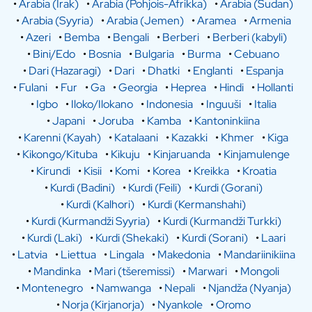
•
Arabia (Irak)
•
Arabia (Pohjois-Afrikka)
•
Arabia (Sudan)
•
Arabia (Syyria)
•
Arabia (Jemen)
•
Aramea
•
Armenia
•
Azeri
•
Bemba
•
Bengali
•
Berberi
•
Berberi (kabyli)
•
Bini/Edo
•
Bosnia
•
Bulgaria
•
Burma
•
Cebuano
•
Dari (Hazaragi)
•
Dari
•
Dhatki
•
Englanti
•
Espanja
•
Fulani
•
Fur
•
Ga
•
Georgia
•
Heprea
•
Hindi
•
Hollanti
•
Igbo
•
Iloko/Ilokano
•
Indonesia
•
Inguuši
•
Italia
•
Japani
•
Joruba
•
Kamba
•
Kantoninkiina
•
Karenni (Kayah)
•
Katalaani
•
Kazakki
•
Khmer
•
Kiga
•
Kikongo/Kituba
•
Kikuju
•
Kinjaruanda
•
Kinjamulenge
•
Kirundi
•
Kisii
•
Komi
•
Korea
•
Kreikka
•
Kroatia
•
Kurdi (Badini)
•
Kurdi (Feili)
•
Kurdi (Gorani)
•
Kurdi (Kalhori)
•
Kurdi (Kermanshahi)
•
Kurdi (Kurmandži Syyria)
•
Kurdi (Kurmandži Turkki)
•
Kurdi (Laki)
•
Kurdi (Shekaki)
•
Kurdi (Sorani)
•
Laari
•
Latvia
•
Liettua
•
Lingala
•
Makedonia
•
Mandariinikiina
•
Mandinka
•
Mari (tšeremissi)
•
Marwari
•
Mongoli
•
Montenegro
•
Namwanga
•
Nepali
•
Njandža (Nyanja)
•
Norja (Kirjanorja)
•
Nyankole
•
Oromo