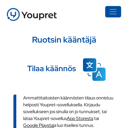
Ruotsin kääntäjä
Tilaa käännös
Ammattitaitoisten käännösten tilaus onnistuu
helposti Youpret-sovelluksella. Kirjaudu
sovellukseen jos sinulla on jo tunnukset, tai
lataa Youpret-sovellus
App Storesta
tai
Google Playsta
ja luo itsellesi tunnus.