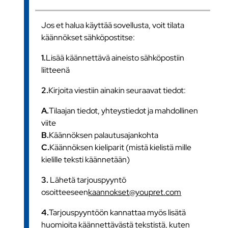
Jos et halua käyttää sovellusta, voit tilata
käännökset sähköpostitse:
1.
Lisää käännettävä aineisto sähköpostiin
liitteenä
2.
Kirjoita viestiin ainakin seuraavat tiedot:
A.
Tilaajan tiedot, yhteystiedot ja mahdollinen
viite
B.
Käännöksen palautusajankohta
C.
Käännöksen kieliparit (mistä kielistä mille
kielille teksti käännetään)
3.
Lähetä tarjouspyyntö
osoitteeseen
kaannokset@youpret.com
4.
Tarjouspyyntöön kannattaa myös lisätä
huomioita käännettävästä tekstistä, kuten