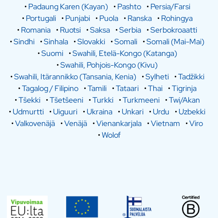
•
Padaung Karen (Kayan)
•
Pashto
•
Persia/Farsi
•
Portugali
•
Punjabi
•
Puola
•
Ranska
•
Rohingya
•
Romania
•
Ruotsi
•
Saksa
•
Serbia
•
Serbokroaatti
•
Sindhi
•
Sinhala
•
Slovakki
•
Somali
•
Somali (Mai-Mai)
•
Suomi
•
Swahili, Etelä-Kongo (Katanga)
•
Swahili, Pohjois-Kongo (Kivu)
•
Swahili, Itärannikko (Tansania, Kenia)
•
Sylheti
•
Tadžikki
•
Tagalog / Filipino
•
Tamili
•
Tataari
•
Thai
•
Tigrinja
•
Tšekki
•
Tšetšeeni
•
Turkki
•
Turkmeeni
•
Twi/Akan
•
Udmurtti
•
Uiguuri
•
Ukraina
•
Unkari
•
Urdu
•
Uzbekki
•
Valkovenäjä
•
Venäjä
•
Vienankarjala
•
Vietnam
•
Viro
•
Wolof