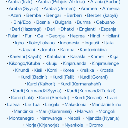
•
Arabia (Irak)
•
Arabia (Pohjois-Afrikka)
•
Arabia (Sudan)
•
Arabia (Syyria)
•
Arabia (Jemen)
•
Aramea
•
Armenia
•
Azeri
•
Bemba
•
Bengali
•
Berberi
•
Berberi (kabyli)
•
Bini/Edo
•
Bosnia
•
Bulgaria
•
Burma
•
Cebuano
•
Dari (Hazaragi)
•
Dari
•
Dhatki
•
Englanti
•
Espanja
•
Fulani
•
Fur
•
Ga
•
Georgia
•
Heprea
•
Hindi
•
Hollanti
•
Igbo
•
Iloko/Ilokano
•
Indonesia
•
Inguuši
•
Italia
•
Japani
•
Joruba
•
Kamba
•
Kantoninkiina
•
Karenni (Kayah)
•
Katalaani
•
Kazakki
•
Khmer
•
Kiga
•
Kikongo/Kituba
•
Kikuju
•
Kinjaruanda
•
Kinjamulenge
•
Kirundi
•
Kisii
•
Komi
•
Korea
•
Kreikka
•
Kroatia
•
Kurdi (Badini)
•
Kurdi (Feili)
•
Kurdi (Gorani)
•
Kurdi (Kalhori)
•
Kurdi (Kermanshahi)
•
Kurdi (Kurmandži Syyria)
•
Kurdi (Kurmandži Turkki)
•
Kurdi (Laki)
•
Kurdi (Shekaki)
•
Kurdi (Sorani)
•
Laari
•
Latvia
•
Liettua
•
Lingala
•
Makedonia
•
Mandariinikiina
•
Mandinka
•
Mari (tšeremissi)
•
Marwari
•
Mongoli
•
Montenegro
•
Namwanga
•
Nepali
•
Njandža (Nyanja)
•
Norja (Kirjanorja)
•
Nyankole
•
Oromo