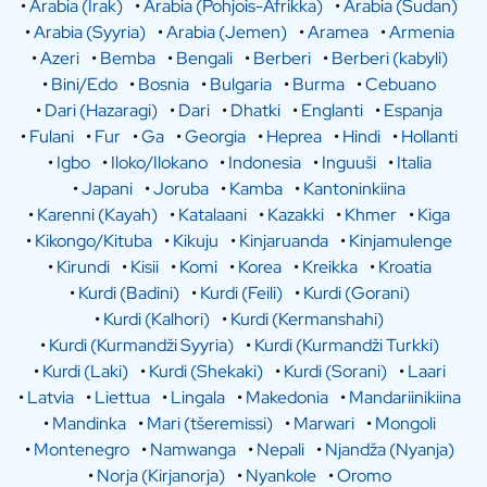
•
Arabia (Irak)
•
Arabia (Pohjois-Afrikka)
•
Arabia (Sudan)
•
Arabia (Syyria)
•
Arabia (Jemen)
•
Aramea
•
Armenia
•
Azeri
•
Bemba
•
Bengali
•
Berberi
•
Berberi (kabyli)
•
Bini/Edo
•
Bosnia
•
Bulgaria
•
Burma
•
Cebuano
•
Dari (Hazaragi)
•
Dari
•
Dhatki
•
Englanti
•
Espanja
•
Fulani
•
Fur
•
Ga
•
Georgia
•
Heprea
•
Hindi
•
Hollanti
•
Igbo
•
Iloko/Ilokano
•
Indonesia
•
Inguuši
•
Italia
•
Japani
•
Joruba
•
Kamba
•
Kantoninkiina
•
Karenni (Kayah)
•
Katalaani
•
Kazakki
•
Khmer
•
Kiga
•
Kikongo/Kituba
•
Kikuju
•
Kinjaruanda
•
Kinjamulenge
•
Kirundi
•
Kisii
•
Komi
•
Korea
•
Kreikka
•
Kroatia
•
Kurdi (Badini)
•
Kurdi (Feili)
•
Kurdi (Gorani)
•
Kurdi (Kalhori)
•
Kurdi (Kermanshahi)
•
Kurdi (Kurmandži Syyria)
•
Kurdi (Kurmandži Turkki)
•
Kurdi (Laki)
•
Kurdi (Shekaki)
•
Kurdi (Sorani)
•
Laari
•
Latvia
•
Liettua
•
Lingala
•
Makedonia
•
Mandariinikiina
•
Mandinka
•
Mari (tšeremissi)
•
Marwari
•
Mongoli
•
Montenegro
•
Namwanga
•
Nepali
•
Njandža (Nyanja)
•
Norja (Kirjanorja)
•
Nyankole
•
Oromo