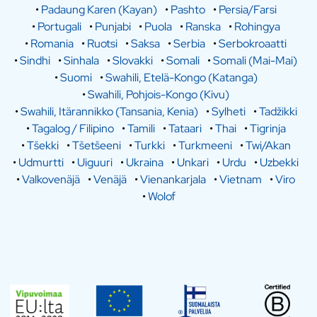
•
Padaung Karen (Kayan)
•
Pashto
•
Persia/Farsi
•
Portugali
•
Punjabi
•
Puola
•
Ranska
•
Rohingya
•
Romania
•
Ruotsi
•
Saksa
•
Serbia
•
Serbokroaatti
•
Sindhi
•
Sinhala
•
Slovakki
•
Somali
•
Somali (Mai-Mai)
•
Suomi
•
Swahili, Etelä-Kongo (Katanga)
•
Swahili, Pohjois-Kongo (Kivu)
•
Swahili, Itärannikko (Tansania, Kenia)
•
Sylheti
•
Tadžikki
•
Tagalog / Filipino
•
Tamili
•
Tataari
•
Thai
•
Tigrinja
•
Tšekki
•
Tšetšeeni
•
Turkki
•
Turkmeeni
•
Twi/Akan
•
Udmurtti
•
Uiguuri
•
Ukraina
•
Unkari
•
Urdu
•
Uzbekki
•
Valkovenäjä
•
Venäjä
•
Vienankarjala
•
Vietnam
•
Viro
•
Wolof