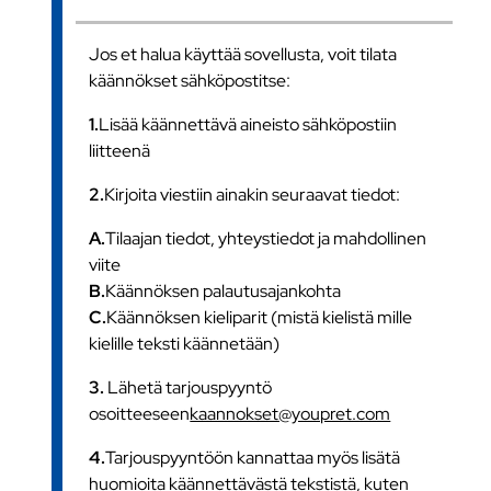
Jos et halua käyttää sovellusta, voit tilata
käännökset sähköpostitse:
1.
Lisää käännettävä aineisto sähköpostiin
liitteenä
2.
Kirjoita viestiin ainakin seuraavat tiedot:
A.
Tilaajan tiedot, yhteystiedot ja mahdollinen
viite
B.
Käännöksen palautusajankohta
C.
Käännöksen kieliparit (mistä kielistä mille
kielille teksti käännetään)
3.
Lähetä tarjouspyyntö
osoitteeseen
kaannokset@youpret.com
4.
Tarjouspyyntöön kannattaa myös lisätä
huomioita käännettävästä tekstistä, kuten