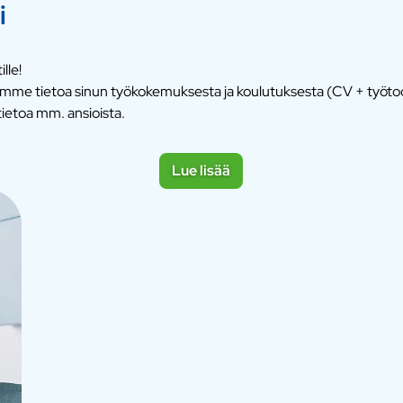
i
lle!
itsemme tietoa sinun työkokemuksesta ja koulutuksesta (CV + työt
ietoa mm. ansioista.
Lue lisää