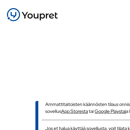
Ammattitaitoisten käännösten tilaus onnistu
sovellus
App Storesta
tai
Google Playsta
ja
Jos et halua käyttää sovellusta, voit tilat