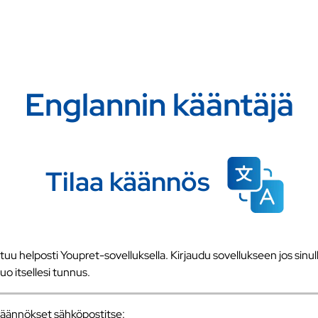
Englannin kääntäjä
Tilaa käännös
u helposti Youpret-sovelluksella. Kirjaudu sovellukseen jos sinull
 luo itsellesi tunnus.
a käännökset sähköpostitse: