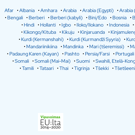
Afar
•
Albania
•
Amhara
•
Arabia
•
Arabia (Egypti)
•
Arabia 
•
Bengali
•
Berberi
•
Berberi (kabyli)
•
Bini/Edo
•
Bosnia
•
B
•
Hindi
•
Hollanti
•
Igbo
•
Iloko/Ilokano
•
Indonesia
•
•
Kikongo/Kituba
•
Kikuju
•
Kinjaruanda
•
Kinjamulen
•
Kurdi (Kermanshahi)
•
Kurdi (Kurmandži Syyria)
•
Kurd
•
Mandariinikiina
•
Mandinka
•
Mari (tšeremissi)
•
Ma
•
Padaung Karen (Kayan)
•
Pashto
•
Persia/Farsi
•
Portugali
•
Somali
•
Somali (Mai-Mai)
•
Suomi
•
Swahili, Etelä-Kon
•
Tamili
•
Tataari
•
Thai
•
Tigrinja
•
Tšekki
•
Tšetšeen