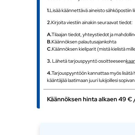
1.
Lisää käännettävä aineisto sähköpostiin l
2.
Kirjoita viestiin ainakin seuraavat tiedot:
A.
Tilaajan tiedot, yhteystiedot ja mahdollin
B.
Käännöksen palautusajankohta
C.
Käännöksen kieliparit (mistä kielistä mill
3.
Lähetä tarjouspyyntö osoitteeseen
kaa
4.
Tarjouspyyntöön kannattaa myös lisätä h
kääntäjää laatimaan juuri lukijoillesi sopiv
Käännöksen hinta alkaen 49 € / s