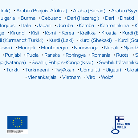
(Irak)
•
Arabia (Pohjois-Afrikka)
•
Arabia (Sudan)
•
Arabia (Syyr
ulgaria
•
Burma
•
Cebuano
•
Dari (Hazaragi)
•
Dari
•
Dhatki
Inguuši
•
Italia
•
Japani
•
Joruba
•
Kamba
•
Kantoninkiina
•
K
ge
•
Kirundi
•
Kisii
•
Komi
•
Korea
•
Kreikka
•
Kroatia
•
Kurdi (
i (Kurmandži Turkki)
•
Kurdi (Laki)
•
Kurdi (Shekaki)
•
Kurdi (So
rwari
•
Mongoli
•
Montenegro
•
Namwanga
•
Nepali
•
Njandž
•
Punjabi
•
Puola
•
Ranska
•
Rohingya
•
Romania
•
Ruotsi
•
S
go (Katanga)
•
Swahili, Pohjois-Kongo (Kivu)
•
Swahili, Itärannikk
i
•
Turkki
•
Turkmeeni
•
Twi/Akan
•
Udmurtti
•
Uiguuri
•
Ukra
•
Vienankarjala
•
Vietnam
•
Viro
•
Wolof