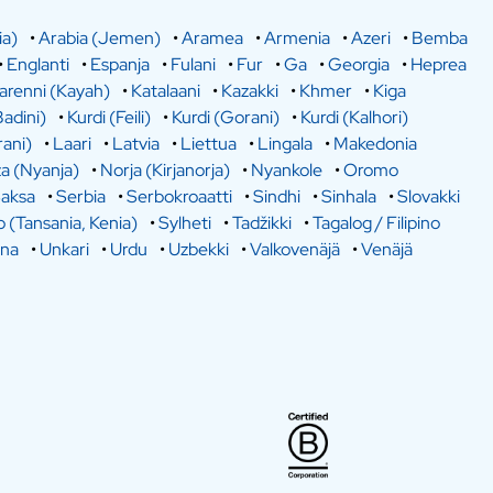
ia)
•
Arabia (Jemen)
•
Aramea
•
Armenia
•
Azeri
•
Bemba
•
Englanti
•
Espanja
•
Fulani
•
Fur
•
Ga
•
Georgia
•
Heprea
arenni (Kayah)
•
Katalaani
•
Kazakki
•
Khmer
•
Kiga
Badini)
•
Kurdi (Feili)
•
Kurdi (Gorani)
•
Kurdi (Kalhori)
rani)
•
Laari
•
Latvia
•
Liettua
•
Lingala
•
Makedonia
a (Nyanja)
•
Norja (Kirjanorja)
•
Nyankole
•
Oromo
aksa
•
Serbia
•
Serbokroaatti
•
Sindhi
•
Sinhala
•
Slovakki
o (Tansania, Kenia)
•
Sylheti
•
Tadžikki
•
Tagalog / Filipino
ina
•
Unkari
•
Urdu
•
Uzbekki
•
Valkovenäjä
•
Venäjä