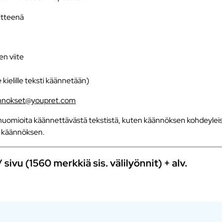
iitteenä
en viite
e kielille teksti käännetään)
nnokset@youpret.com
uomioita käännettävästä tekstistä, kuten käännöksen kohdeyleisö
an käännöksen.
ivu (1560 merkkiä sis. välilyönnit) + alv.