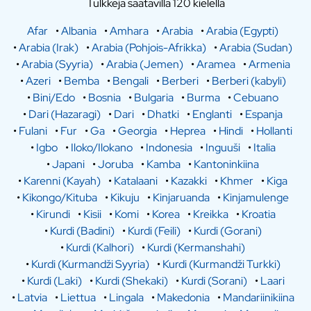
Tulkkeja saatavilla 120 kielellä
Afar
•
Albania
•
Amhara
•
Arabia
•
Arabia (Egypti)
•
Arabia (Irak)
•
Arabia (Pohjois-Afrikka)
•
Arabia (Sudan)
•
Arabia (Syyria)
•
Arabia (Jemen)
•
Aramea
•
Armenia
•
Azeri
•
Bemba
•
Bengali
•
Berberi
•
Berberi (kabyli)
•
Bini/Edo
•
Bosnia
•
Bulgaria
•
Burma
•
Cebuano
•
Dari (Hazaragi)
•
Dari
•
Dhatki
•
Englanti
•
Espanja
•
Fulani
•
Fur
•
Ga
•
Georgia
•
Heprea
•
Hindi
•
Hollanti
•
Igbo
•
Iloko/Ilokano
•
Indonesia
•
Inguuši
•
Italia
•
Japani
•
Joruba
•
Kamba
•
Kantoninkiina
•
Karenni (Kayah)
•
Katalaani
•
Kazakki
•
Khmer
•
Kiga
•
Kikongo/Kituba
•
Kikuju
•
Kinjaruanda
•
Kinjamulenge
•
Kirundi
•
Kisii
•
Komi
•
Korea
•
Kreikka
•
Kroatia
•
Kurdi (Badini)
•
Kurdi (Feili)
•
Kurdi (Gorani)
•
Kurdi (Kalhori)
•
Kurdi (Kermanshahi)
•
Kurdi (Kurmandži Syyria)
•
Kurdi (Kurmandži Turkki)
•
Kurdi (Laki)
•
Kurdi (Shekaki)
•
Kurdi (Sorani)
•
Laari
•
Latvia
•
Liettua
•
Lingala
•
Makedonia
•
Mandariinikiina