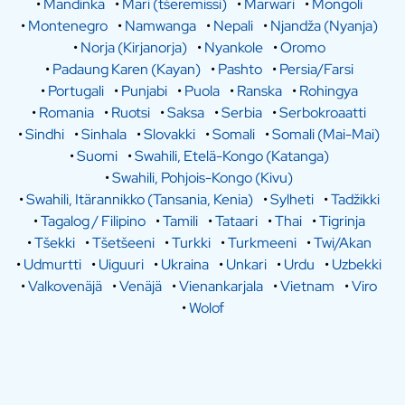
•
Mandinka
•
Mari (tšeremissi)
•
Marwari
•
Mongoli
•
Montenegro
•
Namwanga
•
Nepali
•
Njandža (Nyanja)
•
Norja (Kirjanorja)
•
Nyankole
•
Oromo
•
Padaung Karen (Kayan)
•
Pashto
•
Persia/Farsi
•
Portugali
•
Punjabi
•
Puola
•
Ranska
•
Rohingya
•
Romania
•
Ruotsi
•
Saksa
•
Serbia
•
Serbokroaatti
•
Sindhi
•
Sinhala
•
Slovakki
•
Somali
•
Somali (Mai-Mai)
•
Suomi
•
Swahili, Etelä-Kongo (Katanga)
•
Swahili, Pohjois-Kongo (Kivu)
•
Swahili, Itärannikko (Tansania, Kenia)
•
Sylheti
•
Tadžikki
•
Tagalog / Filipino
•
Tamili
•
Tataari
•
Thai
•
Tigrinja
•
Tšekki
•
Tšetšeeni
•
Turkki
•
Turkmeeni
•
Twi/Akan
•
Udmurtti
•
Uiguuri
•
Ukraina
•
Unkari
•
Urdu
•
Uzbekki
•
Valkovenäjä
•
Venäjä
•
Vienankarjala
•
Vietnam
•
Viro
•
Wolof