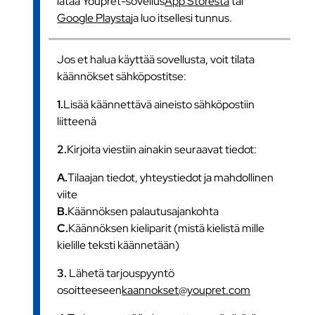
lataa Youpret-sovellus
App Storesta
tai
Google Playsta
ja luo itsellesi tunnus.
Jos et halua käyttää sovellusta, voit tilata
käännökset sähköpostitse:
1.
Lisää käännettävä aineisto sähköpostiin
liitteenä
2.
Kirjoita viestiin ainakin seuraavat tiedot:
A.
Tilaajan tiedot, yhteystiedot ja mahdollinen
viite
B.
Käännöksen palautusajankohta
C.
Käännöksen kieliparit (mistä kielistä mille
kielille teksti käännetään)
3.
Lähetä tarjouspyyntö
osoitteeseen
kaannokset@youpret.com