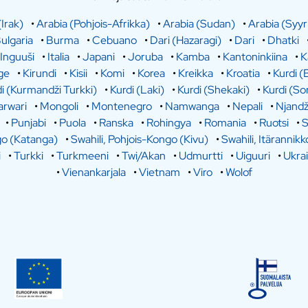
(Irak)
•
Arabia (Pohjois-Afrikka)
•
Arabia (Sudan)
•
Arabia (Syyr
ulgaria
•
Burma
•
Cebuano
•
Dari (Hazaragi)
•
Dari
•
Dhatki
Inguuši
•
Italia
•
Japani
•
Joruba
•
Kamba
•
Kantoninkiina
•
K
ge
•
Kirundi
•
Kisii
•
Komi
•
Korea
•
Kreikka
•
Kroatia
•
Kurdi (
i (Kurmandži Turkki)
•
Kurdi (Laki)
•
Kurdi (Shekaki)
•
Kurdi (So
rwari
•
Mongoli
•
Montenegro
•
Namwanga
•
Nepali
•
Njandž
•
Punjabi
•
Puola
•
Ranska
•
Rohingya
•
Romania
•
Ruotsi
•
S
go (Katanga)
•
Swahili, Pohjois-Kongo (Kivu)
•
Swahili, Itärannikk
i
•
Turkki
•
Turkmeeni
•
Twi/Akan
•
Udmurtti
•
Uiguuri
•
Ukra
•
Vienankarjala
•
Vietnam
•
Viro
•
Wolof