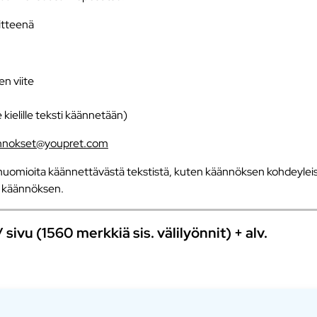
iitteenä
en viite
e kielille teksti käännetään)
nnokset@youpret.com
uomioita käännettävästä tekstistä, kuten käännöksen kohdeyleisö
an käännöksen.
ivu (1560 merkkiä sis. välilyönnit) + alv.