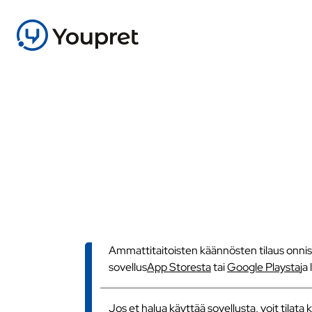
Ammattitaitoisten käännösten tilaus onnistu
sovellus
App Storesta
tai
Google Playsta
ja
Jos et halua käyttää sovellusta, voit tilat