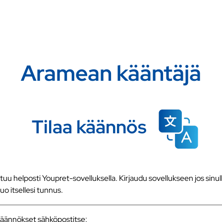
Aramean kääntäjä
Tilaa käännös
u helposti Youpret-sovelluksella. Kirjaudu sovellukseen jos sinull
 luo itsellesi tunnus.
a käännökset sähköpostitse: