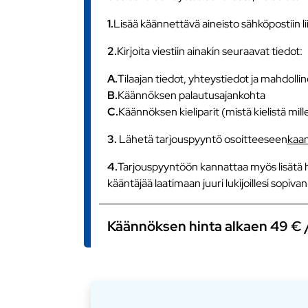
1.
Lisää käännettävä aineisto sähköpostiin l
2.
Kirjoita viestiin ainakin seuraavat tiedot:
A.
Tilaajan tiedot, yhteystiedot ja mahdollin
B.
Käännöksen palautusajankohta
C.
Käännöksen kieliparit (mistä kielistä mill
3.
Lähetä tarjouspyyntö osoitteeseen
kaa
4.
Tarjouspyyntöön kannattaa myös lisätä h
kääntäjää laatimaan juuri lukijoillesi sopiv
Käännöksen hinta alkaen 49 € / s