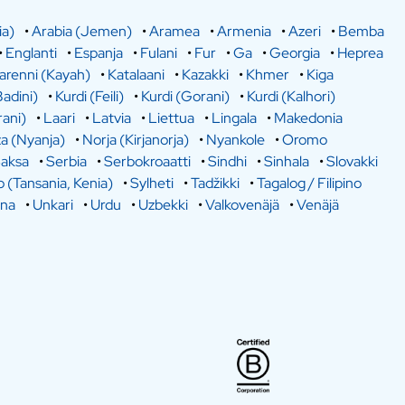
ia)
•
Arabia (Jemen)
•
Aramea
•
Armenia
•
Azeri
•
Bemba
•
Englanti
•
Espanja
•
Fulani
•
Fur
•
Ga
•
Georgia
•
Heprea
arenni (Kayah)
•
Katalaani
•
Kazakki
•
Khmer
•
Kiga
Badini)
•
Kurdi (Feili)
•
Kurdi (Gorani)
•
Kurdi (Kalhori)
rani)
•
Laari
•
Latvia
•
Liettua
•
Lingala
•
Makedonia
a (Nyanja)
•
Norja (Kirjanorja)
•
Nyankole
•
Oromo
aksa
•
Serbia
•
Serbokroaatti
•
Sindhi
•
Sinhala
•
Slovakki
o (Tansania, Kenia)
•
Sylheti
•
Tadžikki
•
Tagalog / Filipino
ina
•
Unkari
•
Urdu
•
Uzbekki
•
Valkovenäjä
•
Venäjä