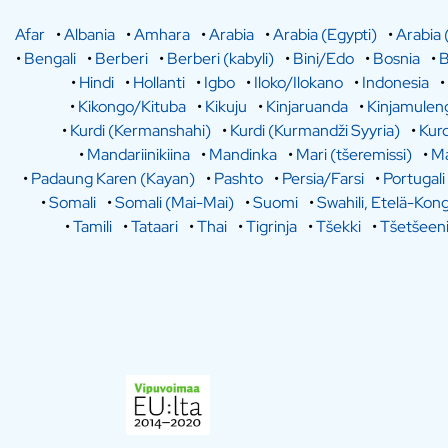
Afar
•
Albania
•
Amhara
•
Arabia
•
Arabia (Egypti)
•
Arabia 
•
Bengali
•
Berberi
•
Berberi (kabyli)
•
Bini/Edo
•
Bosnia
•
B
•
Hindi
•
Hollanti
•
Igbo
•
Iloko/Ilokano
•
Indonesia
•
•
Kikongo/Kituba
•
Kikuju
•
Kinjaruanda
•
Kinjamulen
•
Kurdi (Kermanshahi)
•
Kurdi (Kurmandži Syyria)
•
Kurd
•
Mandariinikiina
•
Mandinka
•
Mari (tšeremissi)
•
Ma
•
Padaung Karen (Kayan)
•
Pashto
•
Persia/Farsi
•
Portugali
•
Somali
•
Somali (Mai-Mai)
•
Suomi
•
Swahili, Etelä-Kon
•
Tamili
•
Tataari
•
Thai
•
Tigrinja
•
Tšekki
•
Tšetšeen