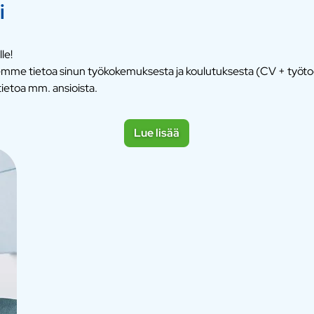
i
le!
tsemme tietoa sinun työkokemuksesta ja koulutuksesta (CV + työt
ietoa mm. ansioista.
Lue lisää