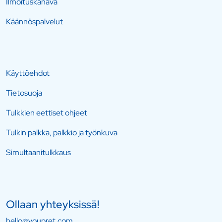
Ilmoituskanava
Käännöspalvelut
Käyttöehdot
Tietosuoja
Tulkkien eettiset ohjeet
Tulkin palkka, palkkio ja työnkuva
Simultaanitulkkaus
Ollaan yhteyksissä!
hello@youpret.com