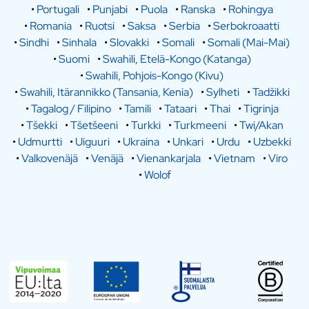
•
Portugali
•
Punjabi
•
Puola
•
Ranska
•
Rohingya
•
Romania
•
Ruotsi
•
Saksa
•
Serbia
•
Serbokroaatti
•
Sindhi
•
Sinhala
•
Slovakki
•
Somali
•
Somali (Mai-Mai)
•
Suomi
•
Swahili, Etelä-Kongo (Katanga)
•
Swahili, Pohjois-Kongo (Kivu)
•
Swahili, Itärannikko (Tansania, Kenia)
•
Sylheti
•
Tadžikki
•
Tagalog / Filipino
•
Tamili
•
Tataari
•
Thai
•
Tigrinja
•
Tšekki
•
Tšetšeeni
•
Turkki
•
Turkmeeni
•
Twi/Akan
•
Udmurtti
•
Uiguuri
•
Ukraina
•
Unkari
•
Urdu
•
Uzbekki
•
Valkovenäjä
•
Venäjä
•
Vienankarjala
•
Vietnam
•
Viro
•
Wolof