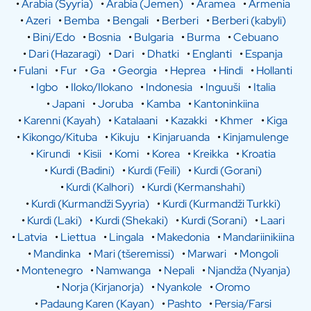
•
Arabia (Syyria)
•
Arabia (Jemen)
•
Aramea
•
Armenia
•
Azeri
•
Bemba
•
Bengali
•
Berberi
•
Berberi (kabyli)
•
Bini/Edo
•
Bosnia
•
Bulgaria
•
Burma
•
Cebuano
•
Dari (Hazaragi)
•
Dari
•
Dhatki
•
Englanti
•
Espanja
•
Fulani
•
Fur
•
Ga
•
Georgia
•
Heprea
•
Hindi
•
Hollanti
•
Igbo
•
Iloko/Ilokano
•
Indonesia
•
Inguuši
•
Italia
•
Japani
•
Joruba
•
Kamba
•
Kantoninkiina
•
Karenni (Kayah)
•
Katalaani
•
Kazakki
•
Khmer
•
Kiga
•
Kikongo/Kituba
•
Kikuju
•
Kinjaruanda
•
Kinjamulenge
•
Kirundi
•
Kisii
•
Komi
•
Korea
•
Kreikka
•
Kroatia
•
Kurdi (Badini)
•
Kurdi (Feili)
•
Kurdi (Gorani)
•
Kurdi (Kalhori)
•
Kurdi (Kermanshahi)
•
Kurdi (Kurmandži Syyria)
•
Kurdi (Kurmandži Turkki)
•
Kurdi (Laki)
•
Kurdi (Shekaki)
•
Kurdi (Sorani)
•
Laari
•
Latvia
•
Liettua
•
Lingala
•
Makedonia
•
Mandariinikiina
•
Mandinka
•
Mari (tšeremissi)
•
Marwari
•
Mongoli
•
Montenegro
•
Namwanga
•
Nepali
•
Njandža (Nyanja)
•
Norja (Kirjanorja)
•
Nyankole
•
Oromo
•
Padaung Karen (Kayan)
•
Pashto
•
Persia/Farsi