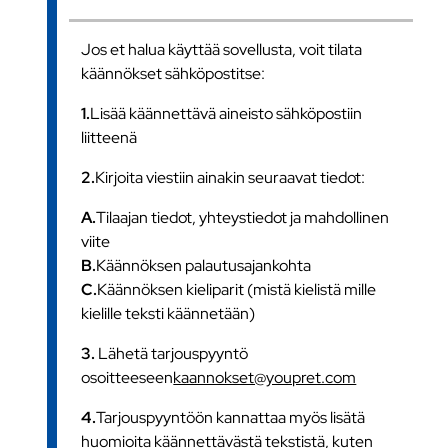
Jos et halua käyttää sovellusta, voit tilata
käännökset sähköpostitse:
1.
Lisää käännettävä aineisto sähköpostiin
liitteenä
2.
Kirjoita viestiin ainakin seuraavat tiedot:
A.
Tilaajan tiedot, yhteystiedot ja mahdollinen
viite
B.
Käännöksen palautusajankohta
C.
Käännöksen kieliparit (mistä kielistä mille
kielille teksti käännetään)
3.
Lähetä tarjouspyyntö
osoitteeseen
kaannokset@youpret.com
4.
Tarjouspyyntöön kannattaa myös lisätä
huomioita käännettävästä tekstistä, kuten