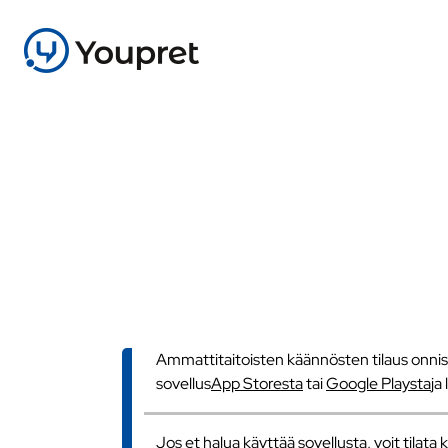
Ammattitaitoisten käännösten tilaus onnistu
sovellus
App Storesta
tai
Google Playsta
ja
Jos et halua käyttää sovellusta, voit tilat