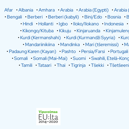
Afar
•
Albania
•
Amhara
•
Arabia
•
Arabia (Egypti)
•
Arabia 
•
Bengali
•
Berberi
•
Berberi (kabyli)
•
Bini/Edo
•
Bosnia
•
B
•
Hindi
•
Hollanti
•
Igbo
•
Iloko/Ilokano
•
Indonesia
•
•
Kikongo/Kituba
•
Kikuju
•
Kinjaruanda
•
Kinjamulen
•
Kurdi (Kermanshahi)
•
Kurdi (Kurmandži Syyria)
•
Kurd
•
Mandariinikiina
•
Mandinka
•
Mari (tšeremissi)
•
Ma
•
Padaung Karen (Kayan)
•
Pashto
•
Persia/Farsi
•
Portugali
•
Somali
•
Somali (Mai-Mai)
•
Suomi
•
Swahili, Etelä-Kon
•
Tamili
•
Tataari
•
Thai
•
Tigrinja
•
Tšekki
•
Tšetšeen