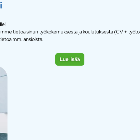
i
le!
itsemme tietoa sinun työkokemuksesta ja koulutuksesta (CV + työt
ietoa mm. ansioista.
Lue lisää