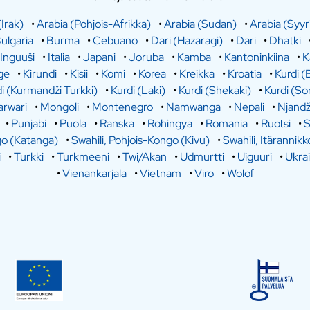
(Irak)
•
Arabia (Pohjois-Afrikka)
•
Arabia (Sudan)
•
Arabia (Syyr
ulgaria
•
Burma
•
Cebuano
•
Dari (Hazaragi)
•
Dari
•
Dhatki
Inguuši
•
Italia
•
Japani
•
Joruba
•
Kamba
•
Kantoninkiina
•
K
ge
•
Kirundi
•
Kisii
•
Komi
•
Korea
•
Kreikka
•
Kroatia
•
Kurdi (
i (Kurmandži Turkki)
•
Kurdi (Laki)
•
Kurdi (Shekaki)
•
Kurdi (So
rwari
•
Mongoli
•
Montenegro
•
Namwanga
•
Nepali
•
Njandž
•
Punjabi
•
Puola
•
Ranska
•
Rohingya
•
Romania
•
Ruotsi
•
S
go (Katanga)
•
Swahili, Pohjois-Kongo (Kivu)
•
Swahili, Itärannikk
i
•
Turkki
•
Turkmeeni
•
Twi/Akan
•
Udmurtti
•
Uiguuri
•
Ukra
•
Vienankarjala
•
Vietnam
•
Viro
•
Wolof