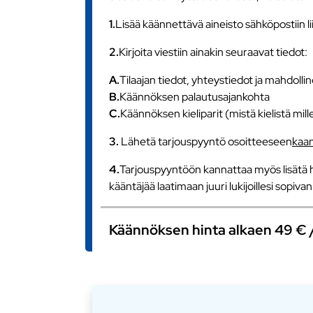
1.
Lisää käännettävä aineisto sähköpostiin l
2.
Kirjoita viestiin ainakin seuraavat tiedot:
A.
Tilaajan tiedot, yhteystiedot ja mahdollin
B.
Käännöksen palautusajankohta
C.
Käännöksen kieliparit (mistä kielistä mill
3.
Lähetä tarjouspyyntö osoitteeseen
kaa
4.
Tarjouspyyntöön kannattaa myös lisätä h
kääntäjää laatimaan juuri lukijoillesi sopiv
Käännöksen hinta alkaen 49 € / s