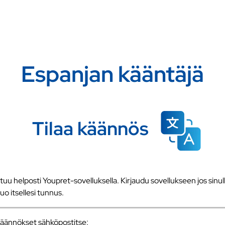
Espanjan kääntäjä
Tilaa käännös
u helposti Youpret-sovelluksella. Kirjaudu sovellukseen jos sinull
 luo itsellesi tunnus.
a käännökset sähköpostitse: