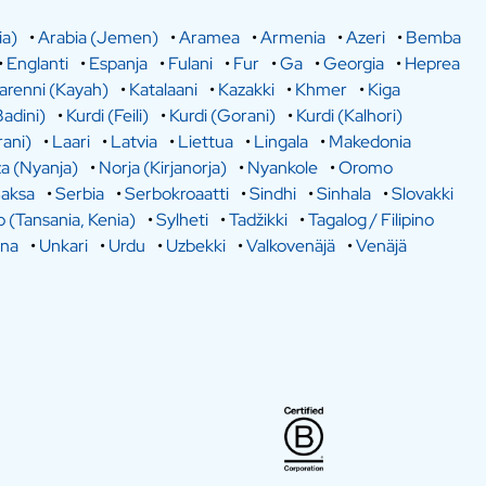
ia)
•
Arabia (Jemen)
•
Aramea
•
Armenia
•
Azeri
•
Bemba
•
Englanti
•
Espanja
•
Fulani
•
Fur
•
Ga
•
Georgia
•
Heprea
arenni (Kayah)
•
Katalaani
•
Kazakki
•
Khmer
•
Kiga
Badini)
•
Kurdi (Feili)
•
Kurdi (Gorani)
•
Kurdi (Kalhori)
rani)
•
Laari
•
Latvia
•
Liettua
•
Lingala
•
Makedonia
a (Nyanja)
•
Norja (Kirjanorja)
•
Nyankole
•
Oromo
aksa
•
Serbia
•
Serbokroaatti
•
Sindhi
•
Sinhala
•
Slovakki
o (Tansania, Kenia)
•
Sylheti
•
Tadžikki
•
Tagalog / Filipino
ina
•
Unkari
•
Urdu
•
Uzbekki
•
Valkovenäjä
•
Venäjä