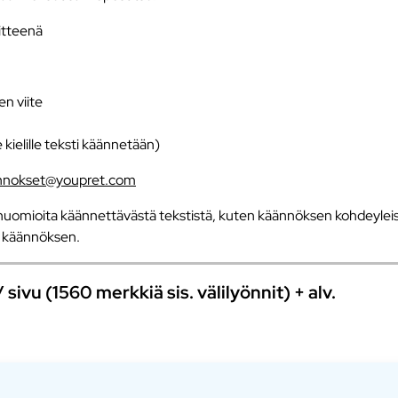
iitteenä
en viite
e kielille teksti käännetään)
nnokset@youpret.com
uomioita käännettävästä tekstistä, kuten käännöksen kohdeyleisö
an käännöksen.
ivu (1560 merkkiä sis. välilyönnit) + alv.