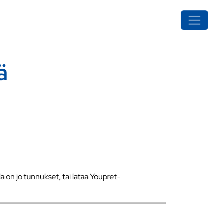
ä
a on jo tunnukset, tai lataa Youpret-