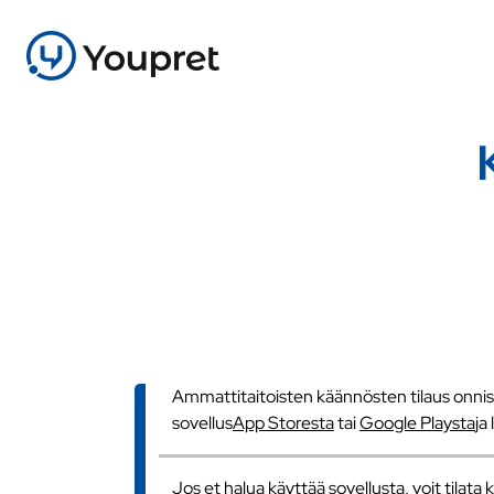
Ammattitaitoisten käännösten tilaus onnistu
sovellus
App Storesta
tai
Google Playsta
ja
Jos et halua käyttää sovellusta, voit tilat