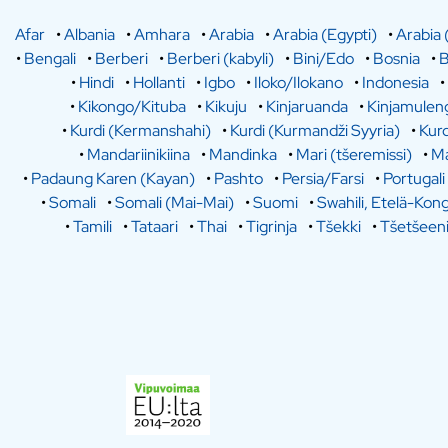
Afar
•
Albania
•
Amhara
•
Arabia
•
Arabia (Egypti)
•
Arabia 
•
Bengali
•
Berberi
•
Berberi (kabyli)
•
Bini/Edo
•
Bosnia
•
B
•
Hindi
•
Hollanti
•
Igbo
•
Iloko/Ilokano
•
Indonesia
•
•
Kikongo/Kituba
•
Kikuju
•
Kinjaruanda
•
Kinjamulen
•
Kurdi (Kermanshahi)
•
Kurdi (Kurmandži Syyria)
•
Kurd
•
Mandariinikiina
•
Mandinka
•
Mari (tšeremissi)
•
Ma
•
Padaung Karen (Kayan)
•
Pashto
•
Persia/Farsi
•
Portugali
•
Somali
•
Somali (Mai-Mai)
•
Suomi
•
Swahili, Etelä-Kon
•
Tamili
•
Tataari
•
Thai
•
Tigrinja
•
Tšekki
•
Tšetšeen