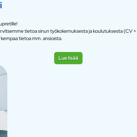
i
pretille!
 Tarvitsemme tietoa sinun työkokemuksesta ja koulutuksesta (CV + 
rkempaa tietoa mm. ansioista.
Lue lisää