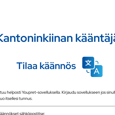
Kantoninkiinan kääntäj
Tilaa käännös
u helposti Youpret-sovelluksella. Kirjaudu sovellukseen jos sinull
 luo itsellesi tunnus.
a käännökset sähköpostitse: