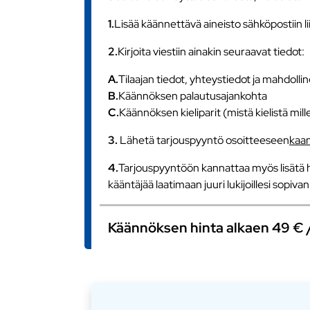
1.
Lisää käännettävä aineisto sähköpostiin l
2.
Kirjoita viestiin ainakin seuraavat tiedot:
A.
Tilaajan tiedot, yhteystiedot ja mahdollin
B.
Käännöksen palautusajankohta
C.
Käännöksen kieliparit (mistä kielistä mill
3.
Lähetä tarjouspyyntö osoitteeseen
kaa
4.
Tarjouspyyntöön kannattaa myös lisätä h
kääntäjää laatimaan juuri lukijoillesi sopiv
Käännöksen hinta alkaen 49 € / s