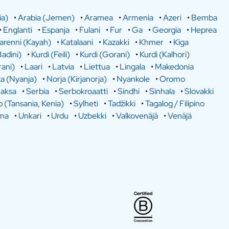
ia)
•
Arabia (Jemen)
•
Aramea
•
Armenia
•
Azeri
•
Bemba
•
Englanti
•
Espanja
•
Fulani
•
Fur
•
Ga
•
Georgia
•
Heprea
arenni (Kayah)
•
Katalaani
•
Kazakki
•
Khmer
•
Kiga
Badini)
•
Kurdi (Feili)
•
Kurdi (Gorani)
•
Kurdi (Kalhori)
rani)
•
Laari
•
Latvia
•
Liettua
•
Lingala
•
Makedonia
a (Nyanja)
•
Norja (Kirjanorja)
•
Nyankole
•
Oromo
aksa
•
Serbia
•
Serbokroaatti
•
Sindhi
•
Sinhala
•
Slovakki
o (Tansania, Kenia)
•
Sylheti
•
Tadžikki
•
Tagalog / Filipino
ina
•
Unkari
•
Urdu
•
Uzbekki
•
Valkovenäjä
•
Venäjä