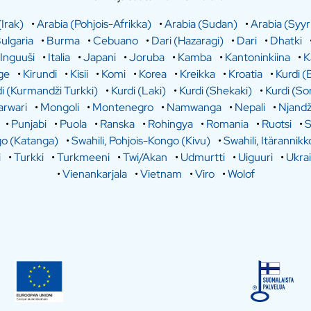
(Irak)
•
Arabia (Pohjois-Afrikka)
•
Arabia (Sudan)
•
Arabia (Syyr
ulgaria
•
Burma
•
Cebuano
•
Dari (Hazaragi)
•
Dari
•
Dhatki
Inguuši
•
Italia
•
Japani
•
Joruba
•
Kamba
•
Kantoninkiina
•
K
ge
•
Kirundi
•
Kisii
•
Komi
•
Korea
•
Kreikka
•
Kroatia
•
Kurdi (
i (Kurmandži Turkki)
•
Kurdi (Laki)
•
Kurdi (Shekaki)
•
Kurdi (So
rwari
•
Mongoli
•
Montenegro
•
Namwanga
•
Nepali
•
Njandž
•
Punjabi
•
Puola
•
Ranska
•
Rohingya
•
Romania
•
Ruotsi
•
S
go (Katanga)
•
Swahili, Pohjois-Kongo (Kivu)
•
Swahili, Itärannikk
i
•
Turkki
•
Turkmeeni
•
Twi/Akan
•
Udmurtti
•
Uiguuri
•
Ukra
•
Vienankarjala
•
Vietnam
•
Viro
•
Wolof