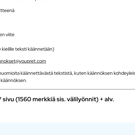
iitteenä
en viite
e kielille teksti käännetään)
nnokset@youpret.com
uomioita käännettävästä tekstistä, kuten käännöksen kohdeyleisö
an käännöksen.
ivu (1560 merkkiä sis. välilyönnit) + alv.