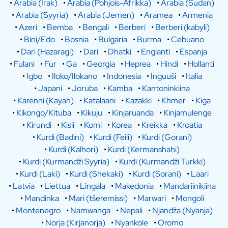
•
Arabia (Irak)
•
Arabia (Pohjois-Afrikka)
•
Arabia (Sudan)
•
Arabia (Syyria)
•
Arabia (Jemen)
•
Aramea
•
Armenia
•
Azeri
•
Bemba
•
Bengali
•
Berberi
•
Berberi (kabyli)
•
Bini/Edo
•
Bosnia
•
Bulgaria
•
Burma
•
Cebuano
•
Dari (Hazaragi)
•
Dari
•
Dhatki
•
Englanti
•
Espanja
•
Fulani
•
Fur
•
Ga
•
Georgia
•
Heprea
•
Hindi
•
Hollanti
•
Igbo
•
Iloko/Ilokano
•
Indonesia
•
Inguuši
•
Italia
•
Japani
•
Joruba
•
Kamba
•
Kantoninkiina
•
Karenni (Kayah)
•
Katalaani
•
Kazakki
•
Khmer
•
Kiga
•
Kikongo/Kituba
•
Kikuju
•
Kinjaruanda
•
Kinjamulenge
•
Kirundi
•
Kisii
•
Komi
•
Korea
•
Kreikka
•
Kroatia
•
Kurdi (Badini)
•
Kurdi (Feili)
•
Kurdi (Gorani)
•
Kurdi (Kalhori)
•
Kurdi (Kermanshahi)
•
Kurdi (Kurmandži Syyria)
•
Kurdi (Kurmandži Turkki)
•
Kurdi (Laki)
•
Kurdi (Shekaki)
•
Kurdi (Sorani)
•
Laari
•
Latvia
•
Liettua
•
Lingala
•
Makedonia
•
Mandariinikiina
•
Mandinka
•
Mari (tšeremissi)
•
Marwari
•
Mongoli
•
Montenegro
•
Namwanga
•
Nepali
•
Njandža (Nyanja)
•
Norja (Kirjanorja)
•
Nyankole
•
Oromo