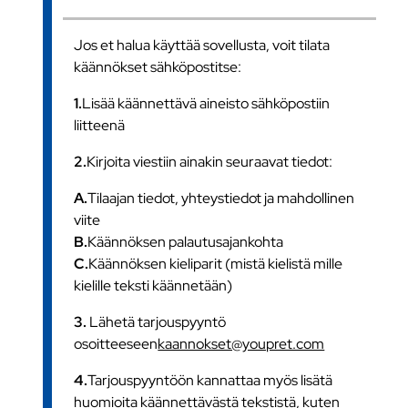
Jos et halua käyttää sovellusta, voit tilata
käännökset sähköpostitse:
1.
Lisää käännettävä aineisto sähköpostiin
liitteenä
2.
Kirjoita viestiin ainakin seuraavat tiedot:
A.
Tilaajan tiedot, yhteystiedot ja mahdollinen
viite
B.
Käännöksen palautusajankohta
C.
Käännöksen kieliparit (mistä kielistä mille
kielille teksti käännetään)
3.
Lähetä tarjouspyyntö
osoitteeseen
kaannokset@youpret.com
4.
Tarjouspyyntöön kannattaa myös lisätä
huomioita käännettävästä tekstistä, kuten