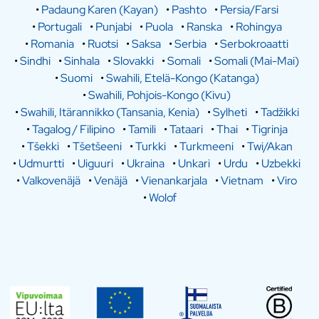
•
Padaung Karen (Kayan)
•
Pashto
•
Persia/Farsi
•
Portugali
•
Punjabi
•
Puola
•
Ranska
•
Rohingya
•
Romania
•
Ruotsi
•
Saksa
•
Serbia
•
Serbokroaatti
•
Sindhi
•
Sinhala
•
Slovakki
•
Somali
•
Somali (Mai-Mai)
•
Suomi
•
Swahili, Etelä-Kongo (Katanga)
•
Swahili, Pohjois-Kongo (Kivu)
•
Swahili, Itärannikko (Tansania, Kenia)
•
Sylheti
•
Tadžikki
•
Tagalog / Filipino
•
Tamili
•
Tataari
•
Thai
•
Tigrinja
•
Tšekki
•
Tšetšeeni
•
Turkki
•
Turkmeeni
•
Twi/Akan
•
Udmurtti
•
Uiguuri
•
Ukraina
•
Unkari
•
Urdu
•
Uzbekki
•
Valkovenäjä
•
Venäjä
•
Vienankarjala
•
Vietnam
•
Viro
•
Wolof