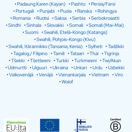
•
Padaung Karen (Kayan)
•
Pashto
•
Persia/Farsi
•
Portugali
•
Punjabi
•
Puola
•
Ranska
•
Rohingya
•
Romania
•
Ruotsi
•
Saksa
•
Serbia
•
Serbokroaatti
•
Sindhi
•
Sinhala
•
Slovakki
•
Somali
•
Somali (Mai-Mai)
•
Suomi
•
Swahili, Etelä-Kongo (Katanga)
•
Swahili, Pohjois-Kongo (Kivu)
•
Swahili, Itärannikko (Tansania, Kenia)
•
Sylheti
•
Tadžikki
•
Tagalog / Filipino
•
Tamili
•
Tataari
•
Thai
•
Tigrinja
•
Tšekki
•
Tšetšeeni
•
Turkki
•
Turkmeeni
•
Twi/Akan
•
Udmurtti
•
Uiguuri
•
Ukraina
•
Unkari
•
Urdu
•
Uzbekki
•
Valkovenäjä
•
Venäjä
•
Vienankarjala
•
Vietnam
•
Viro
•
Wolof