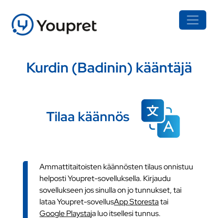
Kurdin (Badinin) kääntäjä
Tilaa käännös
Ammattitaitoisten käännösten tilaus onnistuu
helposti Youpret-sovelluksella. Kirjaudu
sovellukseen jos sinulla on jo tunnukset, tai
lataa Youpret-sovellus
App Storesta
tai
Google Playsta
ja luo itsellesi tunnus.