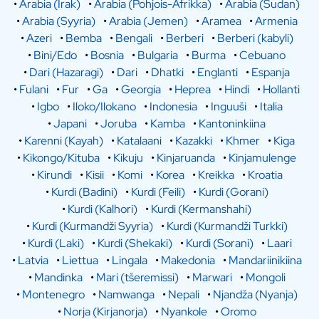
•
Arabia (Irak)
•
Arabia (Pohjois-Afrikka)
•
Arabia (Sudan)
•
Arabia (Syyria)
•
Arabia (Jemen)
•
Aramea
•
Armenia
•
Azeri
•
Bemba
•
Bengali
•
Berberi
•
Berberi (kabyli)
•
Bini/Edo
•
Bosnia
•
Bulgaria
•
Burma
•
Cebuano
•
Dari (Hazaragi)
•
Dari
•
Dhatki
•
Englanti
•
Espanja
•
Fulani
•
Fur
•
Ga
•
Georgia
•
Heprea
•
Hindi
•
Hollanti
•
Igbo
•
Iloko/Ilokano
•
Indonesia
•
Inguuši
•
Italia
•
Japani
•
Joruba
•
Kamba
•
Kantoninkiina
•
Karenni (Kayah)
•
Katalaani
•
Kazakki
•
Khmer
•
Kiga
•
Kikongo/Kituba
•
Kikuju
•
Kinjaruanda
•
Kinjamulenge
•
Kirundi
•
Kisii
•
Komi
•
Korea
•
Kreikka
•
Kroatia
•
Kurdi (Badini)
•
Kurdi (Feili)
•
Kurdi (Gorani)
•
Kurdi (Kalhori)
•
Kurdi (Kermanshahi)
•
Kurdi (Kurmandži Syyria)
•
Kurdi (Kurmandži Turkki)
•
Kurdi (Laki)
•
Kurdi (Shekaki)
•
Kurdi (Sorani)
•
Laari
•
Latvia
•
Liettua
•
Lingala
•
Makedonia
•
Mandariinikiina
•
Mandinka
•
Mari (tšeremissi)
•
Marwari
•
Mongoli
•
Montenegro
•
Namwanga
•
Nepali
•
Njandža (Nyanja)
•
Norja (Kirjanorja)
•
Nyankole
•
Oromo