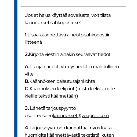
Jos et halua käyttää sovellusta, voit tilata
käännökset sähköpostitse:
1.
Lisää käännettävä aineisto sähköpostiin
liitteenä
2.
Kirjoita viestiin ainakin seuraavat tiedot:
A.
Tilaajan tiedot, yhteystiedot ja mahdollinen
viite
B.
Käännöksen palautusajankohta
C.
Käännöksen kieliparit (mistä kielistä mille
kielille teksti käännetään)
3.
Lähetä tarjouspyyntö
osoitteeseen
kaannokset@youpret.com
4.
Tarjouspyyntöön kannattaa myös lisätä
huomioita käännettävästä tekstistä, kuten