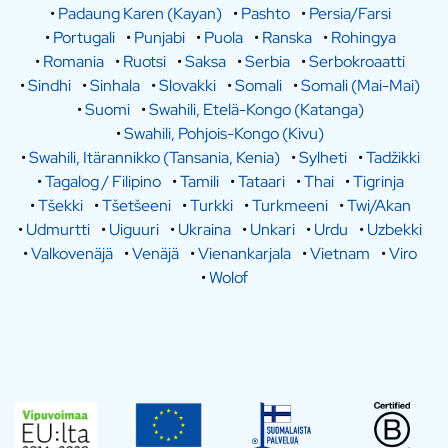
•
Padaung Karen (Kayan)
•
Pashto
•
Persia/Farsi
•
Portugali
•
Punjabi
•
Puola
•
Ranska
•
Rohingya
•
Romania
•
Ruotsi
•
Saksa
•
Serbia
•
Serbokroaatti
•
Sindhi
•
Sinhala
•
Slovakki
•
Somali
•
Somali (Mai-Mai)
•
Suomi
•
Swahili, Etelä-Kongo (Katanga)
•
Swahili, Pohjois-Kongo (Kivu)
•
Swahili, Itärannikko (Tansania, Kenia)
•
Sylheti
•
Tadžikki
•
Tagalog / Filipino
•
Tamili
•
Tataari
•
Thai
•
Tigrinja
•
Tšekki
•
Tšetšeeni
•
Turkki
•
Turkmeeni
•
Twi/Akan
•
Udmurtti
•
Uiguuri
•
Ukraina
•
Unkari
•
Urdu
•
Uzbekki
•
Valkovenäjä
•
Venäjä
•
Vienankarjala
•
Vietnam
•
Viro
•
Wolof