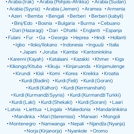
•
Arabia (Irak)
•
Arabia (Pohjois-Afrikka)
•
Arabia (Sudan)
•
Arabia (Syyria)
•
Arabia (Jemen)
•
Aramea
•
Armenia
•
Azeri
•
Bemba
•
Bengali
•
Berberi
•
Berberi (kabyli)
•
Bini/Edo
•
Bosnia
•
Bulgaria
•
Burma
•
Cebuano
•
Dari (Hazaragi)
•
Dari
•
Dhatki
•
Englanti
•
Espanja
•
Fulani
•
Fur
•
Ga
•
Georgia
•
Heprea
•
Hindi
•
Hollanti
•
Igbo
•
Iloko/Ilokano
•
Indonesia
•
Inguuši
•
Italia
•
Japani
•
Joruba
•
Kamba
•
Kantoninkiina
•
Karenni (Kayah)
•
Katalaani
•
Kazakki
•
Khmer
•
Kiga
•
Kikongo/Kituba
•
Kikuju
•
Kinjaruanda
•
Kinjamulenge
•
Kirundi
•
Kisii
•
Komi
•
Korea
•
Kreikka
•
Kroatia
•
Kurdi (Badini)
•
Kurdi (Feili)
•
Kurdi (Gorani)
•
Kurdi (Kalhori)
•
Kurdi (Kermanshahi)
•
Kurdi (Kurmandži Syyria)
•
Kurdi (Kurmandži Turkki)
•
Kurdi (Laki)
•
Kurdi (Shekaki)
•
Kurdi (Sorani)
•
Laari
•
Latvia
•
Liettua
•
Lingala
•
Makedonia
•
Mandariinikiina
•
Mandinka
•
Mari (tšeremissi)
•
Marwari
•
Mongoli
•
Montenegro
•
Namwanga
•
Nepali
•
Njandža (Nyanja)
•
Norja (Kirjanorja)
•
Nyankole
•
Oromo