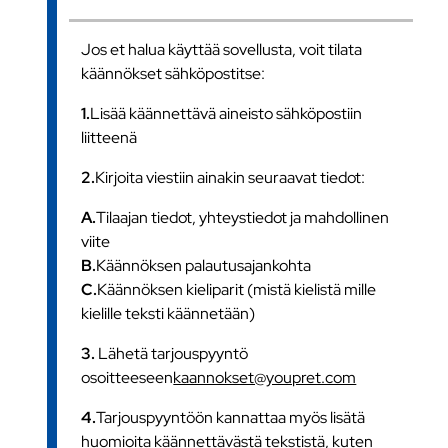
Jos et halua käyttää sovellusta, voit tilata
käännökset sähköpostitse:
1.
Lisää käännettävä aineisto sähköpostiin
liitteenä
2.
Kirjoita viestiin ainakin seuraavat tiedot:
A.
Tilaajan tiedot, yhteystiedot ja mahdollinen
viite
B.
Käännöksen palautusajankohta
C.
Käännöksen kieliparit (mistä kielistä mille
kielille teksti käännetään)
3.
Lähetä tarjouspyyntö
osoitteeseen
kaannokset@youpret.com
4.
Tarjouspyyntöön kannattaa myös lisätä
huomioita käännettävästä tekstistä, kuten