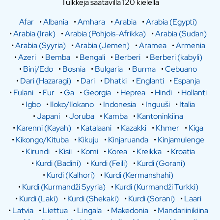
Tulkkeja saatavilla 120 kielellä
Afar
•
Albania
•
Amhara
•
Arabia
•
Arabia (Egypti)
•
Arabia (Irak)
•
Arabia (Pohjois-Afrikka)
•
Arabia (Sudan)
•
Arabia (Syyria)
•
Arabia (Jemen)
•
Aramea
•
Armenia
•
Azeri
•
Bemba
•
Bengali
•
Berberi
•
Berberi (kabyli)
•
Bini/Edo
•
Bosnia
•
Bulgaria
•
Burma
•
Cebuano
•
Dari (Hazaragi)
•
Dari
•
Dhatki
•
Englanti
•
Espanja
•
Fulani
•
Fur
•
Ga
•
Georgia
•
Heprea
•
Hindi
•
Hollanti
•
Igbo
•
Iloko/Ilokano
•
Indonesia
•
Inguuši
•
Italia
•
Japani
•
Joruba
•
Kamba
•
Kantoninkiina
•
Karenni (Kayah)
•
Katalaani
•
Kazakki
•
Khmer
•
Kiga
•
Kikongo/Kituba
•
Kikuju
•
Kinjaruanda
•
Kinjamulenge
•
Kirundi
•
Kisii
•
Komi
•
Korea
•
Kreikka
•
Kroatia
•
Kurdi (Badini)
•
Kurdi (Feili)
•
Kurdi (Gorani)
•
Kurdi (Kalhori)
•
Kurdi (Kermanshahi)
•
Kurdi (Kurmandži Syyria)
•
Kurdi (Kurmandži Turkki)
•
Kurdi (Laki)
•
Kurdi (Shekaki)
•
Kurdi (Sorani)
•
Laari
•
Latvia
•
Liettua
•
Lingala
•
Makedonia
•
Mandariinikiina