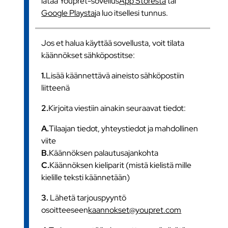
lataa Youpret-sovellus
App Storesta
tai
Google Playsta
ja luo itsellesi tunnus.
Jos et halua käyttää sovellusta, voit tilata
käännökset sähköpostitse:
1.
Lisää käännettävä aineisto sähköpostiin
liitteenä
2.
Kirjoita viestiin ainakin seuraavat tiedot:
A.
Tilaajan tiedot, yhteystiedot ja mahdollinen
viite
B.
Käännöksen palautusajankohta
C.
Käännöksen kieliparit (mistä kielistä mille
kielille teksti käännetään)
3.
Lähetä tarjouspyyntö
osoitteeseen
kaannokset@youpret.com