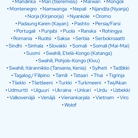
•
Mandinka
•
Mari (tšeremissi)
•
Marwari
•
Mongoli
•
Montenegro
•
Namwanga
•
Nepali
•
Njandža (Nyanja)
•
Norja (Kirjanorja)
•
Nyankole
•
Oromo
•
Padaung Karen (Kayan)
•
Pashto
•
Persia/Farsi
•
Portugali
•
Punjabi
•
Puola
•
Ranska
•
Rohingya
•
Romania
•
Ruotsi
•
Saksa
•
Serbia
•
Serbokroaatti
•
Sindhi
•
Sinhala
•
Slovakki
•
Somali
•
Somali (Mai-Mai)
•
Suomi
•
Swahili, Etelä-Kongo (Katanga)
•
Swahili, Pohjois-Kongo (Kivu)
•
Swahili, Itärannikko (Tansania, Kenia)
•
Sylheti
•
Tadžikki
•
Tagalog / Filipino
•
Tamili
•
Tataari
•
Thai
•
Tigrinja
•
Tšekki
•
Tšetšeeni
•
Turkki
•
Turkmeeni
•
Twi/Akan
•
Udmurtti
•
Uiguuri
•
Ukraina
•
Unkari
•
Urdu
•
Uzbekki
•
Valkovenäjä
•
Venäjä
•
Vienankarjala
•
Vietnam
•
Viro
•
Wolof