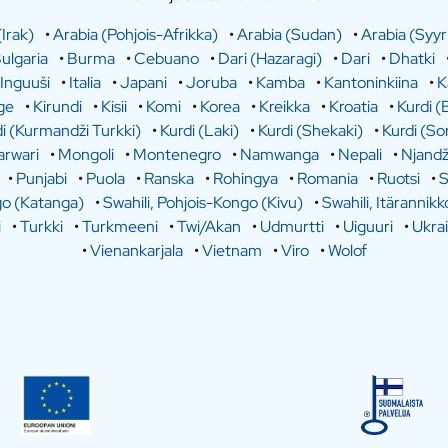
(Irak)
•
Arabia (Pohjois-Afrikka)
•
Arabia (Sudan)
•
Arabia (Syyr
ulgaria
•
Burma
•
Cebuano
•
Dari (Hazaragi)
•
Dari
•
Dhatki
Inguuši
•
Italia
•
Japani
•
Joruba
•
Kamba
•
Kantoninkiina
•
K
ge
•
Kirundi
•
Kisii
•
Komi
•
Korea
•
Kreikka
•
Kroatia
•
Kurdi (
i (Kurmandži Turkki)
•
Kurdi (Laki)
•
Kurdi (Shekaki)
•
Kurdi (So
rwari
•
Mongoli
•
Montenegro
•
Namwanga
•
Nepali
•
Njandž
•
Punjabi
•
Puola
•
Ranska
•
Rohingya
•
Romania
•
Ruotsi
•
S
go (Katanga)
•
Swahili, Pohjois-Kongo (Kivu)
•
Swahili, Itärannikk
i
•
Turkki
•
Turkmeeni
•
Twi/Akan
•
Udmurtti
•
Uiguuri
•
Ukra
•
Vienankarjala
•
Vietnam
•
Viro
•
Wolof