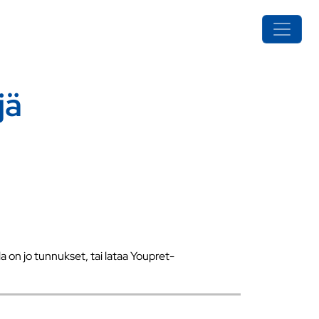
jä
a on jo tunnukset, tai lataa Youpret-