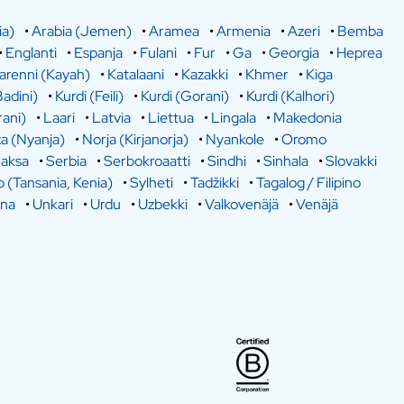
ia)
•
Arabia (Jemen)
•
Aramea
•
Armenia
•
Azeri
•
Bemba
•
Englanti
•
Espanja
•
Fulani
•
Fur
•
Ga
•
Georgia
•
Heprea
arenni (Kayah)
•
Katalaani
•
Kazakki
•
Khmer
•
Kiga
Badini)
•
Kurdi (Feili)
•
Kurdi (Gorani)
•
Kurdi (Kalhori)
rani)
•
Laari
•
Latvia
•
Liettua
•
Lingala
•
Makedonia
a (Nyanja)
•
Norja (Kirjanorja)
•
Nyankole
•
Oromo
aksa
•
Serbia
•
Serbokroaatti
•
Sindhi
•
Sinhala
•
Slovakki
o (Tansania, Kenia)
•
Sylheti
•
Tadžikki
•
Tagalog / Filipino
ina
•
Unkari
•
Urdu
•
Uzbekki
•
Valkovenäjä
•
Venäjä