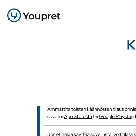
K
Ammattitaitoisten käännösten tilaus onnistu
sovellus
App Storesta
tai
Google Playsta
ja
Jos et halua käyttää sovellusta, voit tilat