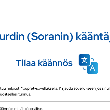
urdin (Soranin) kääntä
Tilaa käännös
u helposti Youpret-sovelluksella. Kirjaudu sovellukseen jos sinull
 luo itsellesi tunnus.
a käännökset sähköpostitse: