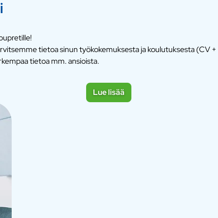
i
upretille!
. Tarvitsemme tietoa sinun työkokemuksesta ja koulutuksesta (CV + 
rkempaa tietoa mm. ansioista.
Lue lisää