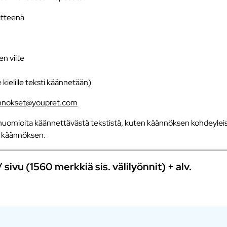
iitteenä
en viite
e kielille teksti käännetään)
nnokset@youpret.com
uomioita käännettävästä tekstistä, kuten käännöksen kohdeyleisö
an käännöksen.
ivu (1560 merkkiä sis. välilyönnit) + alv.