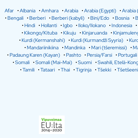
Afar
•
Albania
•
Amhara
•
Arabia
•
Arabia (Egypti)
•
Arabia 
•
Bengali
•
Berberi
•
Berberi (kabyli)
•
Bini/Edo
•
Bosnia
•
B
•
Hindi
•
Hollanti
•
Igbo
•
Iloko/Ilokano
•
Indonesia
•
•
Kikongo/Kituba
•
Kikuju
•
Kinjaruanda
•
Kinjamulen
•
Kurdi (Kermanshahi)
•
Kurdi (Kurmandži Syyria)
•
Kurd
•
Mandariinikiina
•
Mandinka
•
Mari (tšeremissi)
•
Ma
•
Padaung Karen (Kayan)
•
Pashto
•
Persia/Farsi
•
Portugali
•
Somali
•
Somali (Mai-Mai)
•
Suomi
•
Swahili, Etelä-Kon
•
Tamili
•
Tataari
•
Thai
•
Tigrinja
•
Tšekki
•
Tšetšeen