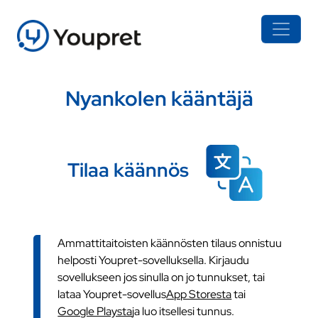
Nyankolen kääntäjä
Tilaa käännös
Ammattitaitoisten käännösten tilaus onnistuu
helposti Youpret-sovelluksella. Kirjaudu
sovellukseen jos sinulla on jo tunnukset, tai
lataa Youpret-sovellus
App Storesta
tai
Google Playsta
ja luo itsellesi tunnus.