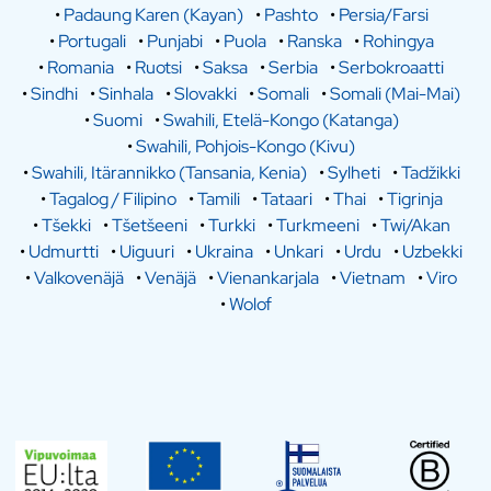
•
Padaung Karen (Kayan)
•
Pashto
•
Persia/Farsi
•
Portugali
•
Punjabi
•
Puola
•
Ranska
•
Rohingya
•
Romania
•
Ruotsi
•
Saksa
•
Serbia
•
Serbokroaatti
•
Sindhi
•
Sinhala
•
Slovakki
•
Somali
•
Somali (Mai-Mai)
•
Suomi
•
Swahili, Etelä-Kongo (Katanga)
•
Swahili, Pohjois-Kongo (Kivu)
•
Swahili, Itärannikko (Tansania, Kenia)
•
Sylheti
•
Tadžikki
•
Tagalog / Filipino
•
Tamili
•
Tataari
•
Thai
•
Tigrinja
•
Tšekki
•
Tšetšeeni
•
Turkki
•
Turkmeeni
•
Twi/Akan
•
Udmurtti
•
Uiguuri
•
Ukraina
•
Unkari
•
Urdu
•
Uzbekki
•
Valkovenäjä
•
Venäjä
•
Vienankarjala
•
Vietnam
•
Viro
•
Wolof