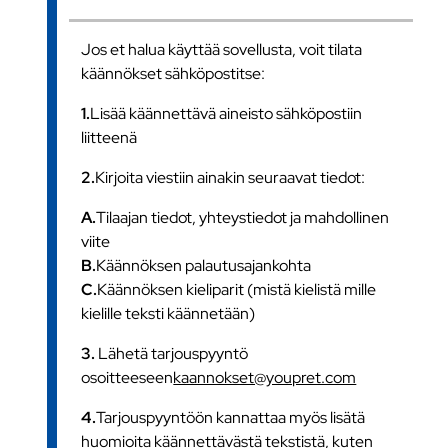
Jos et halua käyttää sovellusta, voit tilata
käännökset sähköpostitse:
1.
Lisää käännettävä aineisto sähköpostiin
liitteenä
2.
Kirjoita viestiin ainakin seuraavat tiedot:
A.
Tilaajan tiedot, yhteystiedot ja mahdollinen
viite
B.
Käännöksen palautusajankohta
C.
Käännöksen kieliparit (mistä kielistä mille
kielille teksti käännetään)
3.
Lähetä tarjouspyyntö
osoitteeseen
kaannokset@youpret.com
4.
Tarjouspyyntöön kannattaa myös lisätä
huomioita käännettävästä tekstistä, kuten