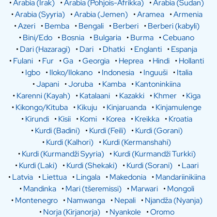
•
Arabia (Irak)
•
Arabia (Pohjois-Afrikka)
•
Arabia (Sudan)
•
Arabia (Syyria)
•
Arabia (Jemen)
•
Aramea
•
Armenia
•
Azeri
•
Bemba
•
Bengali
•
Berberi
•
Berberi (kabyli)
•
Bini/Edo
•
Bosnia
•
Bulgaria
•
Burma
•
Cebuano
•
Dari (Hazaragi)
•
Dari
•
Dhatki
•
Englanti
•
Espanja
•
Fulani
•
Fur
•
Ga
•
Georgia
•
Heprea
•
Hindi
•
Hollanti
•
Igbo
•
Iloko/Ilokano
•
Indonesia
•
Inguuši
•
Italia
•
Japani
•
Joruba
•
Kamba
•
Kantoninkiina
•
Karenni (Kayah)
•
Katalaani
•
Kazakki
•
Khmer
•
Kiga
•
Kikongo/Kituba
•
Kikuju
•
Kinjaruanda
•
Kinjamulenge
•
Kirundi
•
Kisii
•
Komi
•
Korea
•
Kreikka
•
Kroatia
•
Kurdi (Badini)
•
Kurdi (Feili)
•
Kurdi (Gorani)
•
Kurdi (Kalhori)
•
Kurdi (Kermanshahi)
•
Kurdi (Kurmandži Syyria)
•
Kurdi (Kurmandži Turkki)
•
Kurdi (Laki)
•
Kurdi (Shekaki)
•
Kurdi (Sorani)
•
Laari
•
Latvia
•
Liettua
•
Lingala
•
Makedonia
•
Mandariinikiina
•
Mandinka
•
Mari (tšeremissi)
•
Marwari
•
Mongoli
•
Montenegro
•
Namwanga
•
Nepali
•
Njandža (Nyanja)
•
Norja (Kirjanorja)
•
Nyankole
•
Oromo