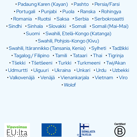
•
Padaung Karen (Kayan)
•
Pashto
•
Persia/Farsi
•
Portugali
•
Punjabi
•
Puola
•
Ranska
•
Rohingya
•
Romania
•
Ruotsi
•
Saksa
•
Serbia
•
Serbokroaatti
•
Sindhi
•
Sinhala
•
Slovakki
•
Somali
•
Somali (Mai-Mai)
•
Suomi
•
Swahili, Etelä-Kongo (Katanga)
•
Swahili, Pohjois-Kongo (Kivu)
•
Swahili, Itärannikko (Tansania, Kenia)
•
Sylheti
•
Tadžikki
•
Tagalog / Filipino
•
Tamili
•
Tataari
•
Thai
•
Tigrinja
•
Tšekki
•
Tšetšeeni
•
Turkki
•
Turkmeeni
•
Twi/Akan
•
Udmurtti
•
Uiguuri
•
Ukraina
•
Unkari
•
Urdu
•
Uzbekki
•
Valkovenäjä
•
Venäjä
•
Vienankarjala
•
Vietnam
•
Viro
•
Wolof