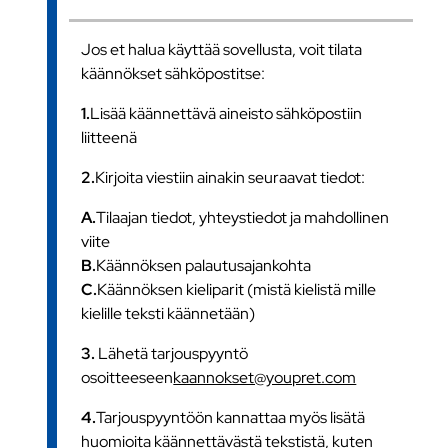
Jos et halua käyttää sovellusta, voit tilata
käännökset sähköpostitse:
1.
Lisää käännettävä aineisto sähköpostiin
liitteenä
2.
Kirjoita viestiin ainakin seuraavat tiedot:
A.
Tilaajan tiedot, yhteystiedot ja mahdollinen
viite
B.
Käännöksen palautusajankohta
C.
Käännöksen kieliparit (mistä kielistä mille
kielille teksti käännetään)
3.
Lähetä tarjouspyyntö
osoitteeseen
kaannokset@youpret.com
4.
Tarjouspyyntöön kannattaa myös lisätä
huomioita käännettävästä tekstistä, kuten