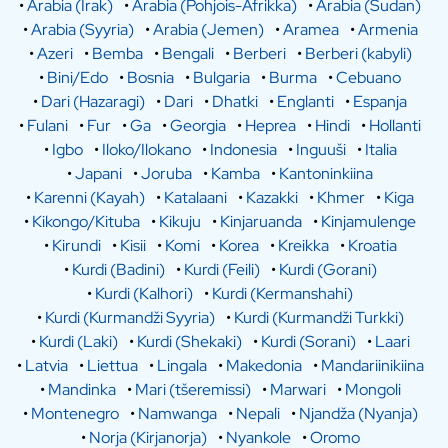
•
Arabia (Irak)
•
Arabia (Pohjois-Afrikka)
•
Arabia (Sudan)
•
Arabia (Syyria)
•
Arabia (Jemen)
•
Aramea
•
Armenia
•
Azeri
•
Bemba
•
Bengali
•
Berberi
•
Berberi (kabyli)
•
Bini/Edo
•
Bosnia
•
Bulgaria
•
Burma
•
Cebuano
•
Dari (Hazaragi)
•
Dari
•
Dhatki
•
Englanti
•
Espanja
•
Fulani
•
Fur
•
Ga
•
Georgia
•
Heprea
•
Hindi
•
Hollanti
•
Igbo
•
Iloko/Ilokano
•
Indonesia
•
Inguuši
•
Italia
•
Japani
•
Joruba
•
Kamba
•
Kantoninkiina
•
Karenni (Kayah)
•
Katalaani
•
Kazakki
•
Khmer
•
Kiga
•
Kikongo/Kituba
•
Kikuju
•
Kinjaruanda
•
Kinjamulenge
•
Kirundi
•
Kisii
•
Komi
•
Korea
•
Kreikka
•
Kroatia
•
Kurdi (Badini)
•
Kurdi (Feili)
•
Kurdi (Gorani)
•
Kurdi (Kalhori)
•
Kurdi (Kermanshahi)
•
Kurdi (Kurmandži Syyria)
•
Kurdi (Kurmandži Turkki)
•
Kurdi (Laki)
•
Kurdi (Shekaki)
•
Kurdi (Sorani)
•
Laari
•
Latvia
•
Liettua
•
Lingala
•
Makedonia
•
Mandariinikiina
•
Mandinka
•
Mari (tšeremissi)
•
Marwari
•
Mongoli
•
Montenegro
•
Namwanga
•
Nepali
•
Njandža (Nyanja)
•
Norja (Kirjanorja)
•
Nyankole
•
Oromo