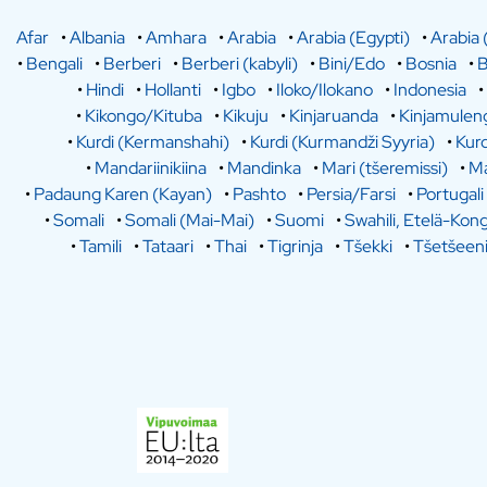
Afar
•
Albania
•
Amhara
•
Arabia
•
Arabia (Egypti)
•
Arabia 
•
Bengali
•
Berberi
•
Berberi (kabyli)
•
Bini/Edo
•
Bosnia
•
B
•
Hindi
•
Hollanti
•
Igbo
•
Iloko/Ilokano
•
Indonesia
•
•
Kikongo/Kituba
•
Kikuju
•
Kinjaruanda
•
Kinjamulen
•
Kurdi (Kermanshahi)
•
Kurdi (Kurmandži Syyria)
•
Kurd
•
Mandariinikiina
•
Mandinka
•
Mari (tšeremissi)
•
Ma
•
Padaung Karen (Kayan)
•
Pashto
•
Persia/Farsi
•
Portugali
•
Somali
•
Somali (Mai-Mai)
•
Suomi
•
Swahili, Etelä-Kon
•
Tamili
•
Tataari
•
Thai
•
Tigrinja
•
Tšekki
•
Tšetšeen