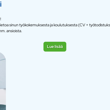
i
!
e tietoa sinun työkokemuksesta ja koulutuksesta (CV + työtodistu
m. ansioista.
Lue lisää