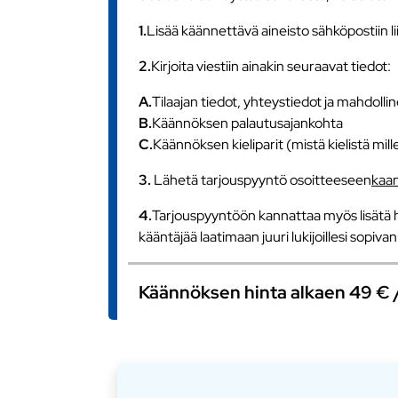
1.
Lisää käännettävä aineisto sähköpostiin l
2.
Kirjoita viestiin ainakin seuraavat tiedot:
A.
Tilaajan tiedot, yhteystiedot ja mahdollin
B.
Käännöksen palautusajankohta
C.
Käännöksen kieliparit (mistä kielistä mill
3.
Lähetä tarjouspyyntö osoitteeseen
kaa
4.
Tarjouspyyntöön kannattaa myös lisätä h
kääntäjää laatimaan juuri lukijoillesi sopiv
Käännöksen hinta alkaen 49 € / s