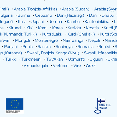
(Irak)
•
Arabia (Pohjois-Afrikka)
•
Arabia (Sudan)
•
Arabia (Syyr
ulgaria
•
Burma
•
Cebuano
•
Dari (Hazaragi)
•
Dari
•
Dhatki
Inguuši
•
Italia
•
Japani
•
Joruba
•
Kamba
•
Kantoninkiina
•
K
ge
•
Kirundi
•
Kisii
•
Komi
•
Korea
•
Kreikka
•
Kroatia
•
Kurdi (
i (Kurmandži Turkki)
•
Kurdi (Laki)
•
Kurdi (Shekaki)
•
Kurdi (So
rwari
•
Mongoli
•
Montenegro
•
Namwanga
•
Nepali
•
Njandž
•
Punjabi
•
Puola
•
Ranska
•
Rohingya
•
Romania
•
Ruotsi
•
S
go (Katanga)
•
Swahili, Pohjois-Kongo (Kivu)
•
Swahili, Itärannikk
i
•
Turkki
•
Turkmeeni
•
Twi/Akan
•
Udmurtti
•
Uiguuri
•
Ukra
•
Vienankarjala
•
Vietnam
•
Viro
•
Wolof