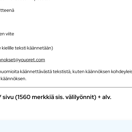
iitteenä
en viite
e kielille teksti käännetään)
nnokset@youpret.com
uomioita käännettävästä tekstistä, kuten käännöksen kohdeyleisö
an käännöksen.
ivu (1560 merkkiä sis. välilyönnit) + alv.