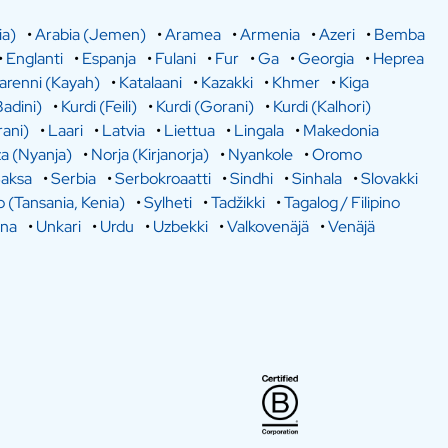
ia)
•
Arabia (Jemen)
•
Aramea
•
Armenia
•
Azeri
•
Bemba
•
Englanti
•
Espanja
•
Fulani
•
Fur
•
Ga
•
Georgia
•
Heprea
arenni (Kayah)
•
Katalaani
•
Kazakki
•
Khmer
•
Kiga
Badini)
•
Kurdi (Feili)
•
Kurdi (Gorani)
•
Kurdi (Kalhori)
rani)
•
Laari
•
Latvia
•
Liettua
•
Lingala
•
Makedonia
a (Nyanja)
•
Norja (Kirjanorja)
•
Nyankole
•
Oromo
aksa
•
Serbia
•
Serbokroaatti
•
Sindhi
•
Sinhala
•
Slovakki
o (Tansania, Kenia)
•
Sylheti
•
Tadžikki
•
Tagalog / Filipino
ina
•
Unkari
•
Urdu
•
Uzbekki
•
Valkovenäjä
•
Venäjä