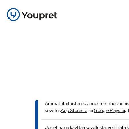
Ammattitaitoisten käännösten tilaus onnistu
sovellus
App Storesta
tai
Google Playsta
ja
Jos et halua käyttää sovellusta, voit tilat