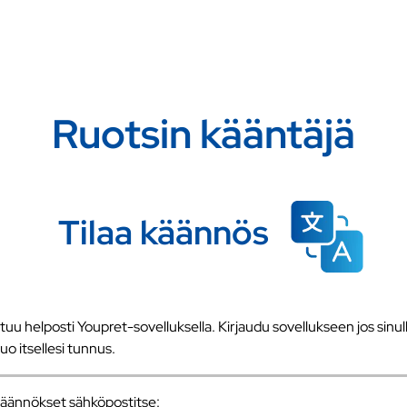
Ruotsin kääntäjä
Tilaa käännös
u helposti Youpret-sovelluksella. Kirjaudu sovellukseen jos sinull
 luo itsellesi tunnus.
a käännökset sähköpostitse: