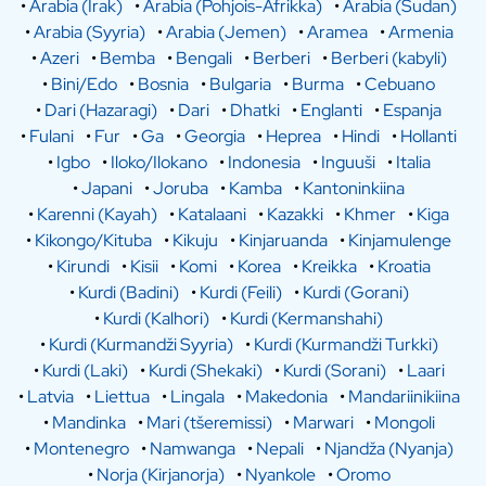
•
Arabia (Irak)
•
Arabia (Pohjois-Afrikka)
•
Arabia (Sudan)
•
Arabia (Syyria)
•
Arabia (Jemen)
•
Aramea
•
Armenia
•
Azeri
•
Bemba
•
Bengali
•
Berberi
•
Berberi (kabyli)
•
Bini/Edo
•
Bosnia
•
Bulgaria
•
Burma
•
Cebuano
•
Dari (Hazaragi)
•
Dari
•
Dhatki
•
Englanti
•
Espanja
•
Fulani
•
Fur
•
Ga
•
Georgia
•
Heprea
•
Hindi
•
Hollanti
•
Igbo
•
Iloko/Ilokano
•
Indonesia
•
Inguuši
•
Italia
•
Japani
•
Joruba
•
Kamba
•
Kantoninkiina
•
Karenni (Kayah)
•
Katalaani
•
Kazakki
•
Khmer
•
Kiga
•
Kikongo/Kituba
•
Kikuju
•
Kinjaruanda
•
Kinjamulenge
•
Kirundi
•
Kisii
•
Komi
•
Korea
•
Kreikka
•
Kroatia
•
Kurdi (Badini)
•
Kurdi (Feili)
•
Kurdi (Gorani)
•
Kurdi (Kalhori)
•
Kurdi (Kermanshahi)
•
Kurdi (Kurmandži Syyria)
•
Kurdi (Kurmandži Turkki)
•
Kurdi (Laki)
•
Kurdi (Shekaki)
•
Kurdi (Sorani)
•
Laari
•
Latvia
•
Liettua
•
Lingala
•
Makedonia
•
Mandariinikiina
•
Mandinka
•
Mari (tšeremissi)
•
Marwari
•
Mongoli
•
Montenegro
•
Namwanga
•
Nepali
•
Njandža (Nyanja)
•
Norja (Kirjanorja)
•
Nyankole
•
Oromo