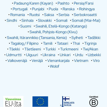
•
Padaung Karen (Kayan)
•
Pashto
•
Persia/Farsi
•
Portugali
•
Punjabi
•
Puola
•
Ranska
•
Rohingya
•
Romania
•
Ruotsi
•
Saksa
•
Serbia
•
Serbokroaatti
•
Sindhi
•
Sinhala
•
Slovakki
•
Somali
•
Somali (Mai-Mai)
•
Suomi
•
Swahili, Etelä-Kongo (Katanga)
•
Swahili, Pohjois-Kongo (Kivu)
•
Swahili, Itärannikko (Tansania, Kenia)
•
Sylheti
•
Tadžikki
•
Tagalog / Filipino
•
Tamili
•
Tataari
•
Thai
•
Tigrinja
•
Tšekki
•
Tšetšeeni
•
Turkki
•
Turkmeeni
•
Twi/Akan
•
Udmurtti
•
Uiguuri
•
Ukraina
•
Unkari
•
Urdu
•
Uzbekki
•
Valkovenäjä
•
Venäjä
•
Vienankarjala
•
Vietnam
•
Viro
•
Wolof