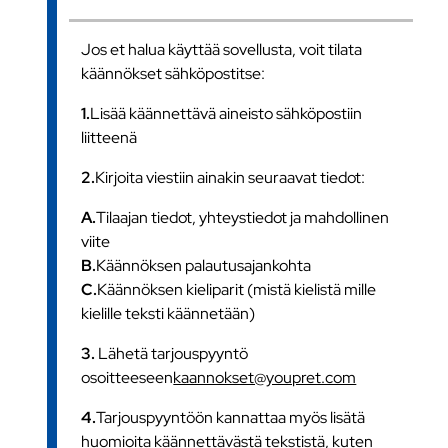
Jos et halua käyttää sovellusta, voit tilata
käännökset sähköpostitse:
1.
Lisää käännettävä aineisto sähköpostiin
liitteenä
2.
Kirjoita viestiin ainakin seuraavat tiedot:
A.
Tilaajan tiedot, yhteystiedot ja mahdollinen
viite
B.
Käännöksen palautusajankohta
C.
Käännöksen kieliparit (mistä kielistä mille
kielille teksti käännetään)
3.
Lähetä tarjouspyyntö
osoitteeseen
kaannokset@youpret.com
4.
Tarjouspyyntöön kannattaa myös lisätä
huomioita käännettävästä tekstistä, kuten