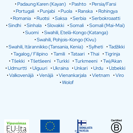
•
Padaung Karen (Kayan)
•
Pashto
•
Persia/Farsi
•
Portugali
•
Punjabi
•
Puola
•
Ranska
•
Rohingya
•
Romania
•
Ruotsi
•
Saksa
•
Serbia
•
Serbokroaatti
•
Sindhi
•
Sinhala
•
Slovakki
•
Somali
•
Somali (Mai-Mai)
•
Suomi
•
Swahili, Etelä-Kongo (Katanga)
•
Swahili, Pohjois-Kongo (Kivu)
•
Swahili, Itärannikko (Tansania, Kenia)
•
Sylheti
•
Tadžikki
•
Tagalog / Filipino
•
Tamili
•
Tataari
•
Thai
•
Tigrinja
•
Tšekki
•
Tšetšeeni
•
Turkki
•
Turkmeeni
•
Twi/Akan
•
Udmurtti
•
Uiguuri
•
Ukraina
•
Unkari
•
Urdu
•
Uzbekki
•
Valkovenäjä
•
Venäjä
•
Vienankarjala
•
Vietnam
•
Viro
•
Wolof