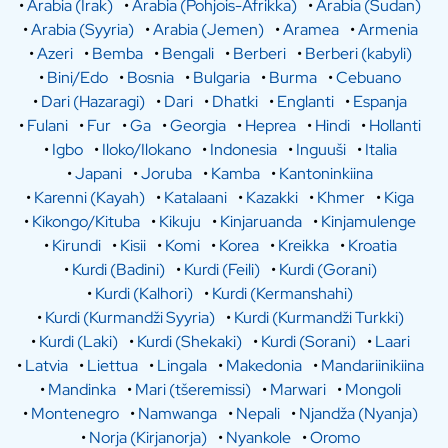
•
Arabia (Irak)
•
Arabia (Pohjois-Afrikka)
•
Arabia (Sudan)
•
Arabia (Syyria)
•
Arabia (Jemen)
•
Aramea
•
Armenia
•
Azeri
•
Bemba
•
Bengali
•
Berberi
•
Berberi (kabyli)
•
Bini/Edo
•
Bosnia
•
Bulgaria
•
Burma
•
Cebuano
•
Dari (Hazaragi)
•
Dari
•
Dhatki
•
Englanti
•
Espanja
•
Fulani
•
Fur
•
Ga
•
Georgia
•
Heprea
•
Hindi
•
Hollanti
•
Igbo
•
Iloko/Ilokano
•
Indonesia
•
Inguuši
•
Italia
•
Japani
•
Joruba
•
Kamba
•
Kantoninkiina
•
Karenni (Kayah)
•
Katalaani
•
Kazakki
•
Khmer
•
Kiga
•
Kikongo/Kituba
•
Kikuju
•
Kinjaruanda
•
Kinjamulenge
•
Kirundi
•
Kisii
•
Komi
•
Korea
•
Kreikka
•
Kroatia
•
Kurdi (Badini)
•
Kurdi (Feili)
•
Kurdi (Gorani)
•
Kurdi (Kalhori)
•
Kurdi (Kermanshahi)
•
Kurdi (Kurmandži Syyria)
•
Kurdi (Kurmandži Turkki)
•
Kurdi (Laki)
•
Kurdi (Shekaki)
•
Kurdi (Sorani)
•
Laari
•
Latvia
•
Liettua
•
Lingala
•
Makedonia
•
Mandariinikiina
•
Mandinka
•
Mari (tšeremissi)
•
Marwari
•
Mongoli
•
Montenegro
•
Namwanga
•
Nepali
•
Njandža (Nyanja)
•
Norja (Kirjanorja)
•
Nyankole
•
Oromo