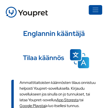
Englannin kääntäjä
Tilaa käännös
Ammattitaitoisten käännösten tilaus onnistuu
helposti Youpret-sovelluksella. Kirjaudu
sovellukseen jos sinulla on jo tunnukset, tai
lataa Youpret-sovellus
App Storesta
tai
Google Playsta
ja luo itsellesi tunnus.