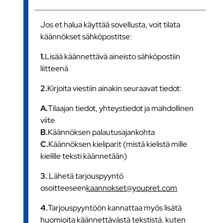
Jos et halua käyttää sovellusta, voit tilata
käännökset sähköpostitse:
1.
Lisää käännettävä aineisto sähköpostiin
liitteenä
2.
Kirjoita viestiin ainakin seuraavat tiedot:
A.
Tilaajan tiedot, yhteystiedot ja mahdollinen
viite
B.
Käännöksen palautusajankohta
C.
Käännöksen kieliparit (mistä kielistä mille
kielille teksti käännetään)
3.
Lähetä tarjouspyyntö
osoitteeseen
kaannokset@youpret.com
4.
Tarjouspyyntöön kannattaa myös lisätä
huomioita käännettävästä tekstistä, kuten