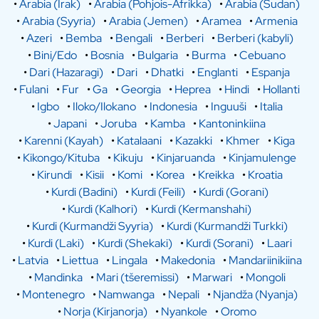
•
Arabia (Irak)
•
Arabia (Pohjois-Afrikka)
•
Arabia (Sudan)
•
Arabia (Syyria)
•
Arabia (Jemen)
•
Aramea
•
Armenia
•
Azeri
•
Bemba
•
Bengali
•
Berberi
•
Berberi (kabyli)
•
Bini/Edo
•
Bosnia
•
Bulgaria
•
Burma
•
Cebuano
•
Dari (Hazaragi)
•
Dari
•
Dhatki
•
Englanti
•
Espanja
•
Fulani
•
Fur
•
Ga
•
Georgia
•
Heprea
•
Hindi
•
Hollanti
•
Igbo
•
Iloko/Ilokano
•
Indonesia
•
Inguuši
•
Italia
•
Japani
•
Joruba
•
Kamba
•
Kantoninkiina
•
Karenni (Kayah)
•
Katalaani
•
Kazakki
•
Khmer
•
Kiga
•
Kikongo/Kituba
•
Kikuju
•
Kinjaruanda
•
Kinjamulenge
•
Kirundi
•
Kisii
•
Komi
•
Korea
•
Kreikka
•
Kroatia
•
Kurdi (Badini)
•
Kurdi (Feili)
•
Kurdi (Gorani)
•
Kurdi (Kalhori)
•
Kurdi (Kermanshahi)
•
Kurdi (Kurmandži Syyria)
•
Kurdi (Kurmandži Turkki)
•
Kurdi (Laki)
•
Kurdi (Shekaki)
•
Kurdi (Sorani)
•
Laari
•
Latvia
•
Liettua
•
Lingala
•
Makedonia
•
Mandariinikiina
•
Mandinka
•
Mari (tšeremissi)
•
Marwari
•
Mongoli
•
Montenegro
•
Namwanga
•
Nepali
•
Njandža (Nyanja)
•
Norja (Kirjanorja)
•
Nyankole
•
Oromo