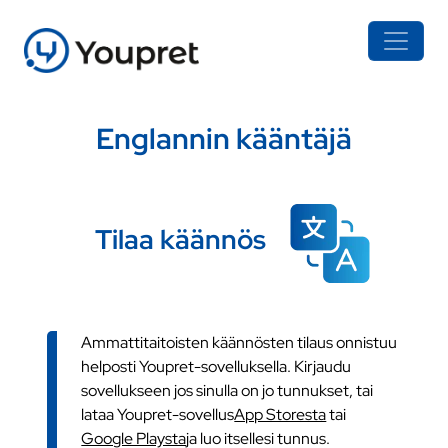
Englannin kääntäjä
Tilaa käännös
Ammattitaitoisten käännösten tilaus onnistuu
helposti Youpret-sovelluksella. Kirjaudu
sovellukseen jos sinulla on jo tunnukset, tai
lataa Youpret-sovellus
App Storesta
tai
Google Playsta
ja luo itsellesi tunnus.