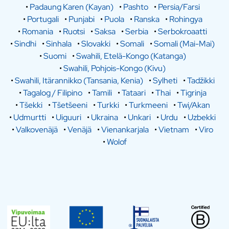
•
Padaung Karen (Kayan)
•
Pashto
•
Persia/Farsi
•
Portugali
•
Punjabi
•
Puola
•
Ranska
•
Rohingya
•
Romania
•
Ruotsi
•
Saksa
•
Serbia
•
Serbokroaatti
•
Sindhi
•
Sinhala
•
Slovakki
•
Somali
•
Somali (Mai-Mai)
•
Suomi
•
Swahili, Etelä-Kongo (Katanga)
•
Swahili, Pohjois-Kongo (Kivu)
•
Swahili, Itärannikko (Tansania, Kenia)
•
Sylheti
•
Tadžikki
•
Tagalog / Filipino
•
Tamili
•
Tataari
•
Thai
•
Tigrinja
•
Tšekki
•
Tšetšeeni
•
Turkki
•
Turkmeeni
•
Twi/Akan
•
Udmurtti
•
Uiguuri
•
Ukraina
•
Unkari
•
Urdu
•
Uzbekki
•
Valkovenäjä
•
Venäjä
•
Vienankarjala
•
Vietnam
•
Viro
•
Wolof