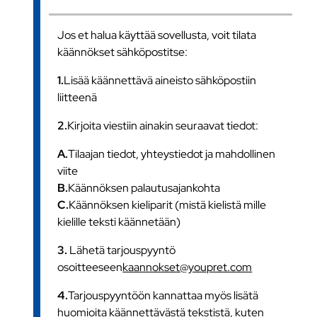
Jos et halua käyttää sovellusta, voit tilata
käännökset sähköpostitse:
1.
Lisää käännettävä aineisto sähköpostiin
liitteenä
2.
Kirjoita viestiin ainakin seuraavat tiedot:
A.
Tilaajan tiedot, yhteystiedot ja mahdollinen
viite
B.
Käännöksen palautusajankohta
C.
Käännöksen kieliparit (mistä kielistä mille
kielille teksti käännetään)
3.
Lähetä tarjouspyyntö
osoitteeseen
kaannokset@youpret.com
4.
Tarjouspyyntöön kannattaa myös lisätä
huomioita käännettävästä tekstistä, kuten