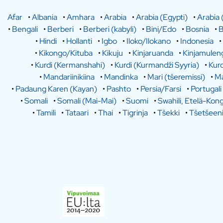
Afar
•
Albania
•
Amhara
•
Arabia
•
Arabia (Egypti)
•
Arabia 
•
Bengali
•
Berberi
•
Berberi (kabyli)
•
Bini/Edo
•
Bosnia
•
B
•
Hindi
•
Hollanti
•
Igbo
•
Iloko/Ilokano
•
Indonesia
•
•
Kikongo/Kituba
•
Kikuju
•
Kinjaruanda
•
Kinjamulen
•
Kurdi (Kermanshahi)
•
Kurdi (Kurmandži Syyria)
•
Kurd
•
Mandariinikiina
•
Mandinka
•
Mari (tšeremissi)
•
Ma
•
Padaung Karen (Kayan)
•
Pashto
•
Persia/Farsi
•
Portugali
•
Somali
•
Somali (Mai-Mai)
•
Suomi
•
Swahili, Etelä-Kon
•
Tamili
•
Tataari
•
Thai
•
Tigrinja
•
Tšekki
•
Tšetšeen