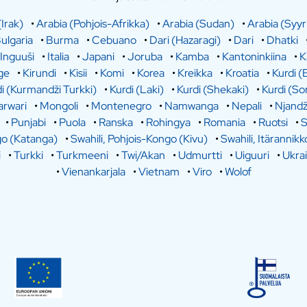
(Irak)
•
Arabia (Pohjois-Afrikka)
•
Arabia (Sudan)
•
Arabia (Syyr
ulgaria
•
Burma
•
Cebuano
•
Dari (Hazaragi)
•
Dari
•
Dhatki
Inguuši
•
Italia
•
Japani
•
Joruba
•
Kamba
•
Kantoninkiina
•
K
ge
•
Kirundi
•
Kisii
•
Komi
•
Korea
•
Kreikka
•
Kroatia
•
Kurdi (
i (Kurmandži Turkki)
•
Kurdi (Laki)
•
Kurdi (Shekaki)
•
Kurdi (So
rwari
•
Mongoli
•
Montenegro
•
Namwanga
•
Nepali
•
Njandž
•
Punjabi
•
Puola
•
Ranska
•
Rohingya
•
Romania
•
Ruotsi
•
S
go (Katanga)
•
Swahili, Pohjois-Kongo (Kivu)
•
Swahili, Itärannikk
i
•
Turkki
•
Turkmeeni
•
Twi/Akan
•
Udmurtti
•
Uiguuri
•
Ukra
•
Vienankarjala
•
Vietnam
•
Viro
•
Wolof