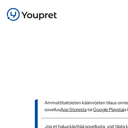
Ammattitaitoisten käännösten tilaus onnistu
sovellus
App Storesta
tai
Google Playsta
ja
Jos et halua käyttää sovellusta, voit tilat