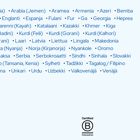
ia)
•
Arabia (Jemen)
•
Aramea
•
Armenia
•
Azeri
•
Bemba
•
Englanti
•
Espanja
•
Fulani
•
Fur
•
Ga
•
Georgia
•
Heprea
arenni (Kayah)
•
Katalaani
•
Kazakki
•
Khmer
•
Kiga
Badini)
•
Kurdi (Feili)
•
Kurdi (Gorani)
•
Kurdi (Kalhori)
rani)
•
Laari
•
Latvia
•
Liettua
•
Lingala
•
Makedonia
a (Nyanja)
•
Norja (Kirjanorja)
•
Nyankole
•
Oromo
aksa
•
Serbia
•
Serbokroaatti
•
Sindhi
•
Sinhala
•
Slovakki
o (Tansania, Kenia)
•
Sylheti
•
Tadžikki
•
Tagalog / Filipino
ina
•
Unkari
•
Urdu
•
Uzbekki
•
Valkovenäjä
•
Venäjä