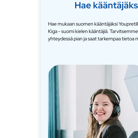
Hae kääntäjäks
Hae mukaan suomen kääntäjäksi Youpretill
Kiga - suomi kielen kääntäjiä. Tarvitsemm
yhteydessä pian ja saat tarkempaa tietoa m