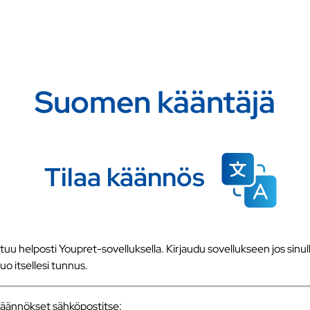
Suomen kääntäjä
Tilaa käännös
u helposti Youpret-sovelluksella. Kirjaudu sovellukseen jos sinull
 luo itsellesi tunnus.
a käännökset sähköpostitse: