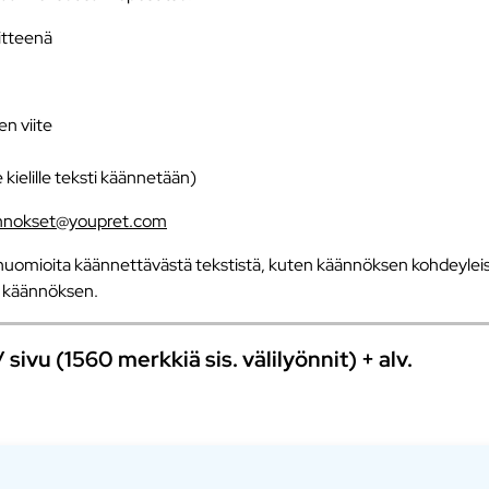
iitteenä
en viite
e kielille teksti käännetään)
nnokset@youpret.com
uomioita käännettävästä tekstistä, kuten käännöksen kohdeyleisö
an käännöksen.
ivu (1560 merkkiä sis. välilyönnit) + alv.