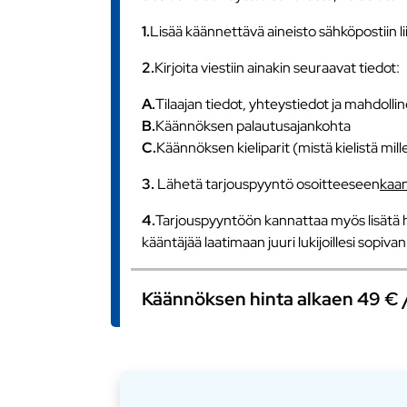
1.
Lisää käännettävä aineisto sähköpostiin l
2.
Kirjoita viestiin ainakin seuraavat tiedot:
A.
Tilaajan tiedot, yhteystiedot ja mahdollin
B.
Käännöksen palautusajankohta
C.
Käännöksen kieliparit (mistä kielistä mill
3.
Lähetä tarjouspyyntö osoitteeseen
kaa
4.
Tarjouspyyntöön kannattaa myös lisätä h
kääntäjää laatimaan juuri lukijoillesi sopiv
Käännöksen hinta alkaen 49 € / s