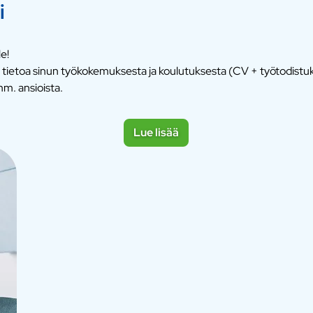
i
e!
e tietoa sinun työkokemuksesta ja koulutuksesta (CV + työtodist
m. ansioista.
Lue lisää