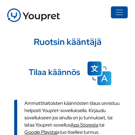
Ruotsin kääntäjä
Tilaa käännös
Ammattitaitoisten käännösten tilaus onnistuu
helposti Youpret-sovelluksella. Kirjaudu
sovellukseen jos sinulla on jo tunnukset, tai
lataa Youpret-sovellus
App Storesta
tai
Google Playsta
ja luo itsellesi tunnus.