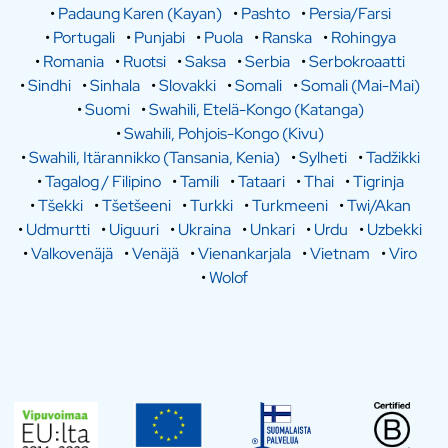
•
Padaung Karen (Kayan)
•
Pashto
•
Persia/Farsi
•
Portugali
•
Punjabi
•
Puola
•
Ranska
•
Rohingya
•
Romania
•
Ruotsi
•
Saksa
•
Serbia
•
Serbokroaatti
•
Sindhi
•
Sinhala
•
Slovakki
•
Somali
•
Somali (Mai-Mai)
•
Suomi
•
Swahili, Etelä-Kongo (Katanga)
•
Swahili, Pohjois-Kongo (Kivu)
•
Swahili, Itärannikko (Tansania, Kenia)
•
Sylheti
•
Tadžikki
•
Tagalog / Filipino
•
Tamili
•
Tataari
•
Thai
•
Tigrinja
•
Tšekki
•
Tšetšeeni
•
Turkki
•
Turkmeeni
•
Twi/Akan
•
Udmurtti
•
Uiguuri
•
Ukraina
•
Unkari
•
Urdu
•
Uzbekki
•
Valkovenäjä
•
Venäjä
•
Vienankarjala
•
Vietnam
•
Viro
•
Wolof