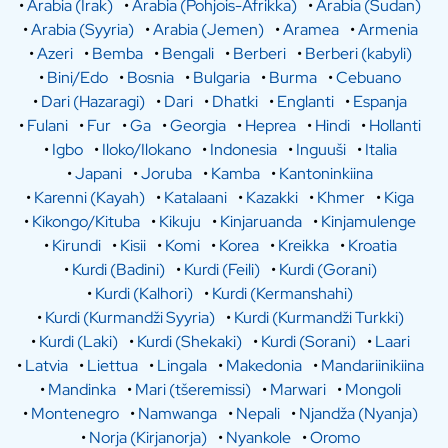
•
Arabia (Irak)
•
Arabia (Pohjois-Afrikka)
•
Arabia (Sudan)
•
Arabia (Syyria)
•
Arabia (Jemen)
•
Aramea
•
Armenia
•
Azeri
•
Bemba
•
Bengali
•
Berberi
•
Berberi (kabyli)
•
Bini/Edo
•
Bosnia
•
Bulgaria
•
Burma
•
Cebuano
•
Dari (Hazaragi)
•
Dari
•
Dhatki
•
Englanti
•
Espanja
•
Fulani
•
Fur
•
Ga
•
Georgia
•
Heprea
•
Hindi
•
Hollanti
•
Igbo
•
Iloko/Ilokano
•
Indonesia
•
Inguuši
•
Italia
•
Japani
•
Joruba
•
Kamba
•
Kantoninkiina
•
Karenni (Kayah)
•
Katalaani
•
Kazakki
•
Khmer
•
Kiga
•
Kikongo/Kituba
•
Kikuju
•
Kinjaruanda
•
Kinjamulenge
•
Kirundi
•
Kisii
•
Komi
•
Korea
•
Kreikka
•
Kroatia
•
Kurdi (Badini)
•
Kurdi (Feili)
•
Kurdi (Gorani)
•
Kurdi (Kalhori)
•
Kurdi (Kermanshahi)
•
Kurdi (Kurmandži Syyria)
•
Kurdi (Kurmandži Turkki)
•
Kurdi (Laki)
•
Kurdi (Shekaki)
•
Kurdi (Sorani)
•
Laari
•
Latvia
•
Liettua
•
Lingala
•
Makedonia
•
Mandariinikiina
•
Mandinka
•
Mari (tšeremissi)
•
Marwari
•
Mongoli
•
Montenegro
•
Namwanga
•
Nepali
•
Njandža (Nyanja)
•
Norja (Kirjanorja)
•
Nyankole
•
Oromo