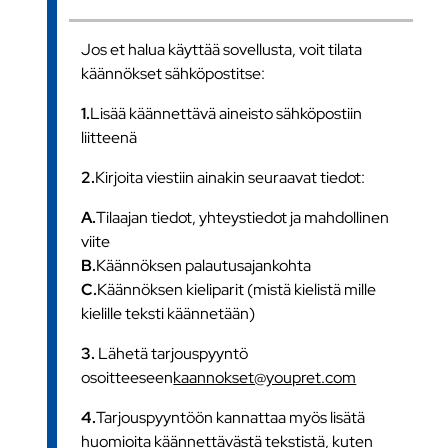
Jos et halua käyttää sovellusta, voit tilata
käännökset sähköpostitse:
1.
Lisää käännettävä aineisto sähköpostiin
liitteenä
2.
Kirjoita viestiin ainakin seuraavat tiedot:
A.
Tilaajan tiedot, yhteystiedot ja mahdollinen
viite
B.
Käännöksen palautusajankohta
C.
Käännöksen kieliparit (mistä kielistä mille
kielille teksti käännetään)
3.
Lähetä tarjouspyyntö
osoitteeseen
kaannokset@youpret.com
4.
Tarjouspyyntöön kannattaa myös lisätä
huomioita käännettävästä tekstistä, kuten