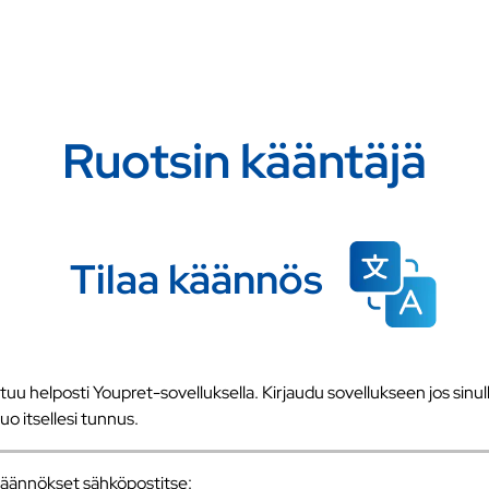
Ruotsin kääntäjä
Tilaa käännös
u helposti Youpret-sovelluksella. Kirjaudu sovellukseen jos sinull
 luo itsellesi tunnus.
a käännökset sähköpostitse: