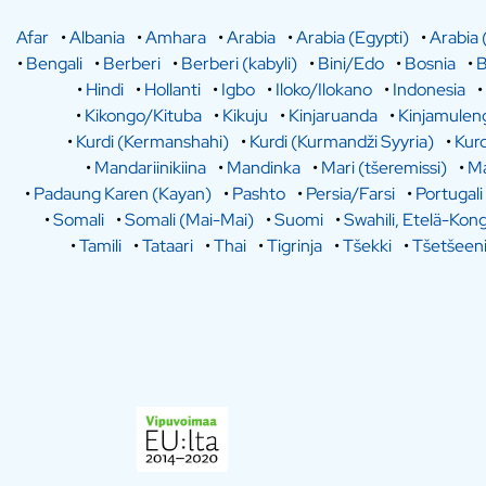
Afar
•
Albania
•
Amhara
•
Arabia
•
Arabia (Egypti)
•
Arabia 
•
Bengali
•
Berberi
•
Berberi (kabyli)
•
Bini/Edo
•
Bosnia
•
B
•
Hindi
•
Hollanti
•
Igbo
•
Iloko/Ilokano
•
Indonesia
•
•
Kikongo/Kituba
•
Kikuju
•
Kinjaruanda
•
Kinjamulen
•
Kurdi (Kermanshahi)
•
Kurdi (Kurmandži Syyria)
•
Kurd
•
Mandariinikiina
•
Mandinka
•
Mari (tšeremissi)
•
Ma
•
Padaung Karen (Kayan)
•
Pashto
•
Persia/Farsi
•
Portugali
•
Somali
•
Somali (Mai-Mai)
•
Suomi
•
Swahili, Etelä-Kon
•
Tamili
•
Tataari
•
Thai
•
Tigrinja
•
Tšekki
•
Tšetšeen