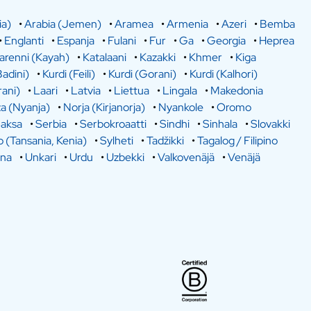
ia)
•
Arabia (Jemen)
•
Aramea
•
Armenia
•
Azeri
•
Bemba
•
Englanti
•
Espanja
•
Fulani
•
Fur
•
Ga
•
Georgia
•
Heprea
arenni (Kayah)
•
Katalaani
•
Kazakki
•
Khmer
•
Kiga
Badini)
•
Kurdi (Feili)
•
Kurdi (Gorani)
•
Kurdi (Kalhori)
rani)
•
Laari
•
Latvia
•
Liettua
•
Lingala
•
Makedonia
a (Nyanja)
•
Norja (Kirjanorja)
•
Nyankole
•
Oromo
aksa
•
Serbia
•
Serbokroaatti
•
Sindhi
•
Sinhala
•
Slovakki
o (Tansania, Kenia)
•
Sylheti
•
Tadžikki
•
Tagalog / Filipino
ina
•
Unkari
•
Urdu
•
Uzbekki
•
Valkovenäjä
•
Venäjä