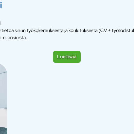
i
!
me tietoa sinun työkokemuksesta ja koulutuksesta (CV + työtodist
m. ansioista.
Lue lisää