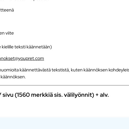
iitteenä
en viite
e kielille teksti käännetään)
nnokset@youpret.com
uomioita käännettävästä tekstistä, kuten käännöksen kohdeyleisö
an käännöksen.
ivu (1560 merkkiä sis. välilyönnit) + alv.