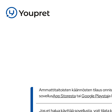
Ammattitaitoisten käännösten tilaus onnistu
sovellus
App Storesta
tai
Google Playsta
ja
Jos et halua käyttää sovellusta, voit tilat