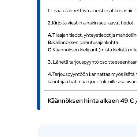
1.
Lisää käännettävä aineisto sähköpostiin l
2.
Kirjoita viestiin ainakin seuraavat tiedot:
A.
Tilaajan tiedot, yhteystiedot ja mahdollin
B.
Käännöksen palautusajankohta
C.
Käännöksen kieliparit (mistä kielistä mill
3.
Lähetä tarjouspyyntö osoitteeseen
kaa
4.
Tarjouspyyntöön kannattaa myös lisätä h
kääntäjää laatimaan juuri lukijoillesi sopiv
Käännöksen hinta alkaen 49 € / s