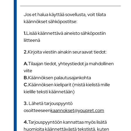
Jos et halua käyttää sovellusta, voit tilata
käännökset sähköpostitse:
1.
Lisää käännettävä aineisto sähköpostiin
liitteenä
2.
Kirjoita viestiin ainakin seuraavat tiedot:
A.
Tilaajan tiedot, yhteystiedot ja mahdollinen
viite
B.
Käännöksen palautusajankohta
C.
Käännöksen kieliparit (mistä kielistä mille
kielille teksti käännetään)
3.
Lähetä tarjouspyyntö
osoitteeseen
kaannokset@youpret.com
4.
Tarjouspyyntöön kannattaa myös lisätä
huomioita käännettävästä tekstistä, kuten