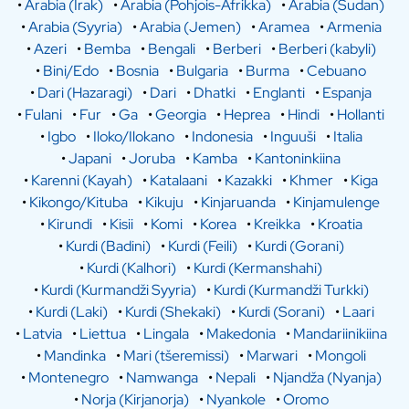
•
Arabia (Irak)
•
Arabia (Pohjois-Afrikka)
•
Arabia (Sudan)
•
Arabia (Syyria)
•
Arabia (Jemen)
•
Aramea
•
Armenia
•
Azeri
•
Bemba
•
Bengali
•
Berberi
•
Berberi (kabyli)
•
Bini/Edo
•
Bosnia
•
Bulgaria
•
Burma
•
Cebuano
•
Dari (Hazaragi)
•
Dari
•
Dhatki
•
Englanti
•
Espanja
•
Fulani
•
Fur
•
Ga
•
Georgia
•
Heprea
•
Hindi
•
Hollanti
•
Igbo
•
Iloko/Ilokano
•
Indonesia
•
Inguuši
•
Italia
•
Japani
•
Joruba
•
Kamba
•
Kantoninkiina
•
Karenni (Kayah)
•
Katalaani
•
Kazakki
•
Khmer
•
Kiga
•
Kikongo/Kituba
•
Kikuju
•
Kinjaruanda
•
Kinjamulenge
•
Kirundi
•
Kisii
•
Komi
•
Korea
•
Kreikka
•
Kroatia
•
Kurdi (Badini)
•
Kurdi (Feili)
•
Kurdi (Gorani)
•
Kurdi (Kalhori)
•
Kurdi (Kermanshahi)
•
Kurdi (Kurmandži Syyria)
•
Kurdi (Kurmandži Turkki)
•
Kurdi (Laki)
•
Kurdi (Shekaki)
•
Kurdi (Sorani)
•
Laari
•
Latvia
•
Liettua
•
Lingala
•
Makedonia
•
Mandariinikiina
•
Mandinka
•
Mari (tšeremissi)
•
Marwari
•
Mongoli
•
Montenegro
•
Namwanga
•
Nepali
•
Njandža (Nyanja)
•
Norja (Kirjanorja)
•
Nyankole
•
Oromo