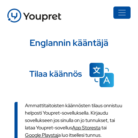
Englannin kääntäjä
Tilaa käännös
Ammattitaitoisten käännösten tilaus onnistuu
helposti Youpret-sovelluksella. Kirjaudu
sovellukseen jos sinulla on jo tunnukset, tai
lataa Youpret-sovellus
App Storesta
tai
Google Playsta
ja luo itsellesi tunnus.