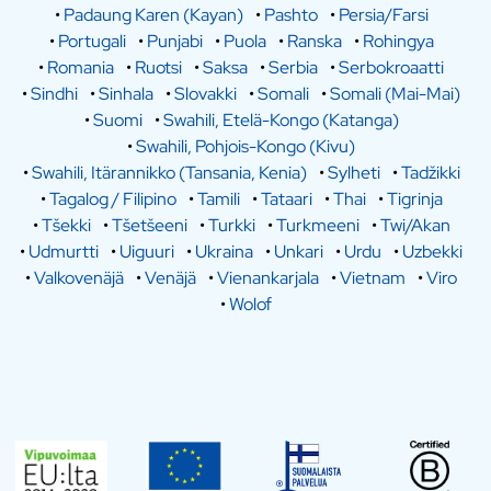
•
Padaung Karen (Kayan)
•
Pashto
•
Persia/Farsi
•
Portugali
•
Punjabi
•
Puola
•
Ranska
•
Rohingya
•
Romania
•
Ruotsi
•
Saksa
•
Serbia
•
Serbokroaatti
•
Sindhi
•
Sinhala
•
Slovakki
•
Somali
•
Somali (Mai-Mai)
•
Suomi
•
Swahili, Etelä-Kongo (Katanga)
•
Swahili, Pohjois-Kongo (Kivu)
•
Swahili, Itärannikko (Tansania, Kenia)
•
Sylheti
•
Tadžikki
•
Tagalog / Filipino
•
Tamili
•
Tataari
•
Thai
•
Tigrinja
•
Tšekki
•
Tšetšeeni
•
Turkki
•
Turkmeeni
•
Twi/Akan
•
Udmurtti
•
Uiguuri
•
Ukraina
•
Unkari
•
Urdu
•
Uzbekki
•
Valkovenäjä
•
Venäjä
•
Vienankarjala
•
Vietnam
•
Viro
•
Wolof