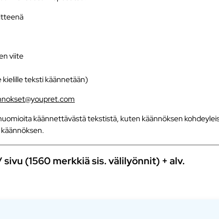
iitteenä
en viite
e kielille teksti käännetään)
nnokset@youpret.com
uomioita käännettävästä tekstistä, kuten käännöksen kohdeyleisö
an käännöksen.
ivu (1560 merkkiä sis. välilyönnit) + alv.