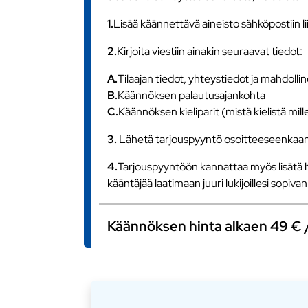
1.
Lisää käännettävä aineisto sähköpostiin l
2.
Kirjoita viestiin ainakin seuraavat tiedot:
A.
Tilaajan tiedot, yhteystiedot ja mahdollin
B.
Käännöksen palautusajankohta
C.
Käännöksen kieliparit (mistä kielistä mill
3.
Lähetä tarjouspyyntö osoitteeseen
kaa
4.
Tarjouspyyntöön kannattaa myös lisätä h
kääntäjää laatimaan juuri lukijoillesi sopiv
Käännöksen hinta alkaen 49 € / s