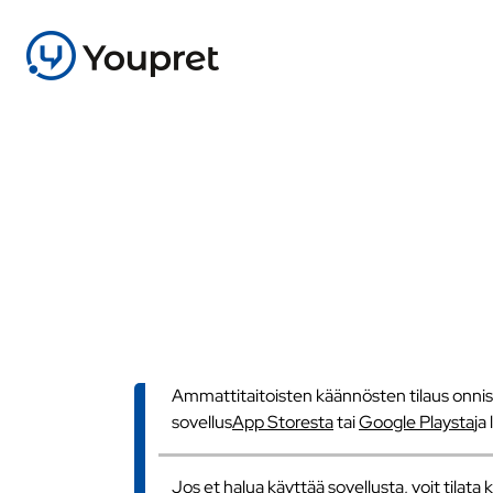
Ammattitaitoisten käännösten tilaus onnistu
sovellus
App Storesta
tai
Google Playsta
ja
Jos et halua käyttää sovellusta, voit tilat