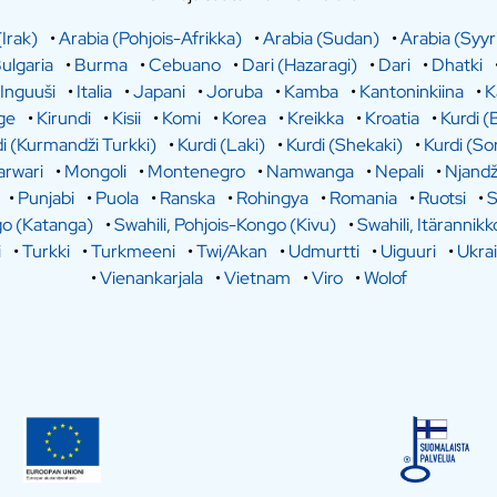
(Irak)
•
Arabia (Pohjois-Afrikka)
•
Arabia (Sudan)
•
Arabia (Syyr
ulgaria
•
Burma
•
Cebuano
•
Dari (Hazaragi)
•
Dari
•
Dhatki
Inguuši
•
Italia
•
Japani
•
Joruba
•
Kamba
•
Kantoninkiina
•
K
ge
•
Kirundi
•
Kisii
•
Komi
•
Korea
•
Kreikka
•
Kroatia
•
Kurdi (
i (Kurmandži Turkki)
•
Kurdi (Laki)
•
Kurdi (Shekaki)
•
Kurdi (So
rwari
•
Mongoli
•
Montenegro
•
Namwanga
•
Nepali
•
Njandž
•
Punjabi
•
Puola
•
Ranska
•
Rohingya
•
Romania
•
Ruotsi
•
S
go (Katanga)
•
Swahili, Pohjois-Kongo (Kivu)
•
Swahili, Itärannikk
i
•
Turkki
•
Turkmeeni
•
Twi/Akan
•
Udmurtti
•
Uiguuri
•
Ukra
•
Vienankarjala
•
Vietnam
•
Viro
•
Wolof