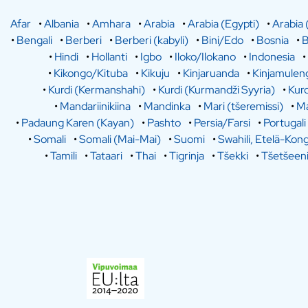
Afar
•
Albania
•
Amhara
•
Arabia
•
Arabia (Egypti)
•
Arabia 
•
Bengali
•
Berberi
•
Berberi (kabyli)
•
Bini/Edo
•
Bosnia
•
B
•
Hindi
•
Hollanti
•
Igbo
•
Iloko/Ilokano
•
Indonesia
•
•
Kikongo/Kituba
•
Kikuju
•
Kinjaruanda
•
Kinjamulen
•
Kurdi (Kermanshahi)
•
Kurdi (Kurmandži Syyria)
•
Kurd
•
Mandariinikiina
•
Mandinka
•
Mari (tšeremissi)
•
Ma
•
Padaung Karen (Kayan)
•
Pashto
•
Persia/Farsi
•
Portugali
•
Somali
•
Somali (Mai-Mai)
•
Suomi
•
Swahili, Etelä-Kon
•
Tamili
•
Tataari
•
Thai
•
Tigrinja
•
Tšekki
•
Tšetšeen