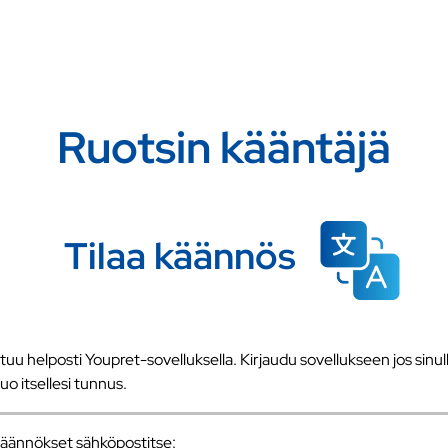
Ruotsin kääntäjä
Tilaa käännös
u helposti Youpret-sovelluksella. Kirjaudu sovellukseen jos sinull
 luo itsellesi tunnus.
a käännökset sähköpostitse: