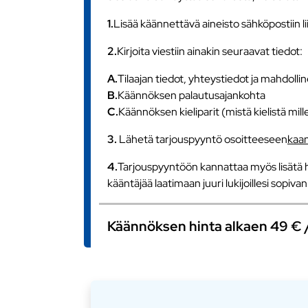
1.
Lisää käännettävä aineisto sähköpostiin l
2.
Kirjoita viestiin ainakin seuraavat tiedot:
A.
Tilaajan tiedot, yhteystiedot ja mahdollin
B.
Käännöksen palautusajankohta
C.
Käännöksen kieliparit (mistä kielistä mill
3.
Lähetä tarjouspyyntö osoitteeseen
kaa
4.
Tarjouspyyntöön kannattaa myös lisätä h
kääntäjää laatimaan juuri lukijoillesi sopiv
Käännöksen hinta alkaen 49 € / s