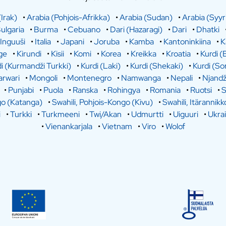
(Irak)
•
Arabia (Pohjois-Afrikka)
•
Arabia (Sudan)
•
Arabia (Syyr
ulgaria
•
Burma
•
Cebuano
•
Dari (Hazaragi)
•
Dari
•
Dhatki
Inguuši
•
Italia
•
Japani
•
Joruba
•
Kamba
•
Kantoninkiina
•
K
ge
•
Kirundi
•
Kisii
•
Komi
•
Korea
•
Kreikka
•
Kroatia
•
Kurdi (
i (Kurmandži Turkki)
•
Kurdi (Laki)
•
Kurdi (Shekaki)
•
Kurdi (So
rwari
•
Mongoli
•
Montenegro
•
Namwanga
•
Nepali
•
Njandž
•
Punjabi
•
Puola
•
Ranska
•
Rohingya
•
Romania
•
Ruotsi
•
S
go (Katanga)
•
Swahili, Pohjois-Kongo (Kivu)
•
Swahili, Itärannikk
i
•
Turkki
•
Turkmeeni
•
Twi/Akan
•
Udmurtti
•
Uiguuri
•
Ukra
•
Vienankarjala
•
Vietnam
•
Viro
•
Wolof