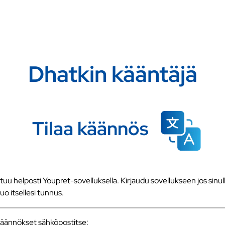
Dhatkin kääntäjä
Tilaa käännös
u helposti Youpret-sovelluksella. Kirjaudu sovellukseen jos sinull
 luo itsellesi tunnus.
a käännökset sähköpostitse: