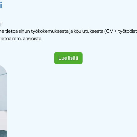
i
e!
emme tietoa sinun työkokemuksesta ja koulutuksesta (CV + työtodi
ietoa mm. ansioista.
Lue lisää