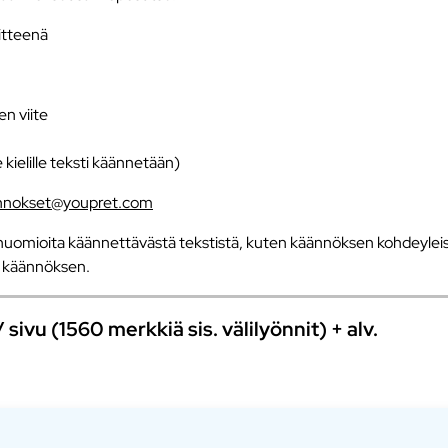
iitteenä
en viite
e kielille teksti käännetään)
nnokset@youpret.com
uomioita käännettävästä tekstistä, kuten käännöksen kohdeyleisö
an käännöksen.
ivu (1560 merkkiä sis. välilyönnit) + alv.