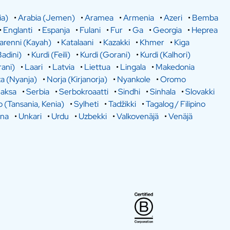
ia)
•
Arabia (Jemen)
•
Aramea
•
Armenia
•
Azeri
•
Bemba
•
Englanti
•
Espanja
•
Fulani
•
Fur
•
Ga
•
Georgia
•
Heprea
arenni (Kayah)
•
Katalaani
•
Kazakki
•
Khmer
•
Kiga
Badini)
•
Kurdi (Feili)
•
Kurdi (Gorani)
•
Kurdi (Kalhori)
rani)
•
Laari
•
Latvia
•
Liettua
•
Lingala
•
Makedonia
a (Nyanja)
•
Norja (Kirjanorja)
•
Nyankole
•
Oromo
aksa
•
Serbia
•
Serbokroaatti
•
Sindhi
•
Sinhala
•
Slovakki
o (Tansania, Kenia)
•
Sylheti
•
Tadžikki
•
Tagalog / Filipino
ina
•
Unkari
•
Urdu
•
Uzbekki
•
Valkovenäjä
•
Venäjä