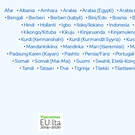
Afar
•
Albania
•
Amhara
•
Arabia
•
Arabia (Egypti)
•
Arabia 
•
Bengali
•
Berberi
•
Berberi (kabyli)
•
Bini/Edo
•
Bosnia
•
B
•
Hindi
•
Hollanti
•
Igbo
•
Iloko/Ilokano
•
Indonesia
•
•
Kikongo/Kituba
•
Kikuju
•
Kinjaruanda
•
Kinjamulen
•
Kurdi (Kermanshahi)
•
Kurdi (Kurmandži Syyria)
•
Kurd
•
Mandariinikiina
•
Mandinka
•
Mari (tšeremissi)
•
Ma
•
Padaung Karen (Kayan)
•
Pashto
•
Persia/Farsi
•
Portugali
•
Somali
•
Somali (Mai-Mai)
•
Suomi
•
Swahili, Etelä-Kon
•
Tamili
•
Tataari
•
Thai
•
Tigrinja
•
Tšekki
•
Tšetšeen