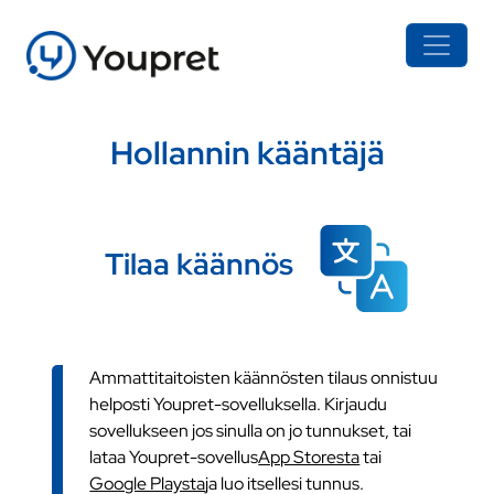
Hollannin kääntäjä
Tilaa käännös
Ammattitaitoisten käännösten tilaus onnistuu
helposti Youpret-sovelluksella. Kirjaudu
sovellukseen jos sinulla on jo tunnukset, tai
lataa Youpret-sovellus
App Storesta
tai
Google Playsta
ja luo itsellesi tunnus.