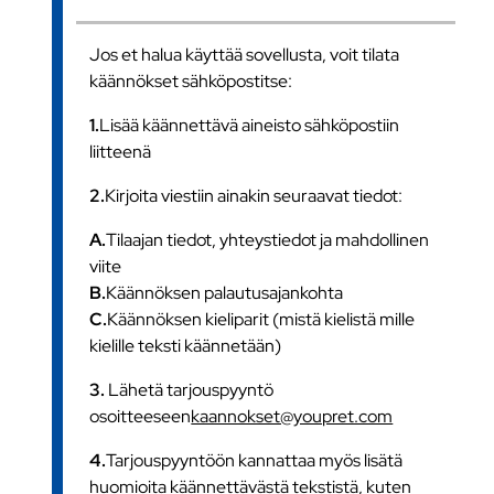
Jos et halua käyttää sovellusta, voit tilata
käännökset sähköpostitse:
1.
Lisää käännettävä aineisto sähköpostiin
liitteenä
2.
Kirjoita viestiin ainakin seuraavat tiedot:
A.
Tilaajan tiedot, yhteystiedot ja mahdollinen
viite
B.
Käännöksen palautusajankohta
C.
Käännöksen kieliparit (mistä kielistä mille
kielille teksti käännetään)
3.
Lähetä tarjouspyyntö
osoitteeseen
kaannokset@youpret.com
4.
Tarjouspyyntöön kannattaa myös lisätä
huomioita käännettävästä tekstistä, kuten