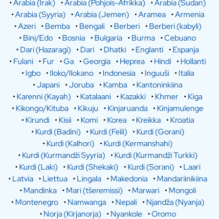
•
Arabia (Irak)
•
Arabia (Pohjois-Afrikka)
•
Arabia (Sudan)
•
Arabia (Syyria)
•
Arabia (Jemen)
•
Aramea
•
Armenia
•
Azeri
•
Bemba
•
Bengali
•
Berberi
•
Berberi (kabyli)
•
Bini/Edo
•
Bosnia
•
Bulgaria
•
Burma
•
Cebuano
•
Dari (Hazaragi)
•
Dari
•
Dhatki
•
Englanti
•
Espanja
•
Fulani
•
Fur
•
Ga
•
Georgia
•
Heprea
•
Hindi
•
Hollanti
•
Igbo
•
Iloko/Ilokano
•
Indonesia
•
Inguuši
•
Italia
•
Japani
•
Joruba
•
Kamba
•
Kantoninkiina
•
Karenni (Kayah)
•
Katalaani
•
Kazakki
•
Khmer
•
Kiga
•
Kikongo/Kituba
•
Kikuju
•
Kinjaruanda
•
Kinjamulenge
•
Kirundi
•
Kisii
•
Komi
•
Korea
•
Kreikka
•
Kroatia
•
Kurdi (Badini)
•
Kurdi (Feili)
•
Kurdi (Gorani)
•
Kurdi (Kalhori)
•
Kurdi (Kermanshahi)
•
Kurdi (Kurmandži Syyria)
•
Kurdi (Kurmandži Turkki)
•
Kurdi (Laki)
•
Kurdi (Shekaki)
•
Kurdi (Sorani)
•
Laari
•
Latvia
•
Liettua
•
Lingala
•
Makedonia
•
Mandariinikiina
•
Mandinka
•
Mari (tšeremissi)
•
Marwari
•
Mongoli
•
Montenegro
•
Namwanga
•
Nepali
•
Njandža (Nyanja)
•
Norja (Kirjanorja)
•
Nyankole
•
Oromo