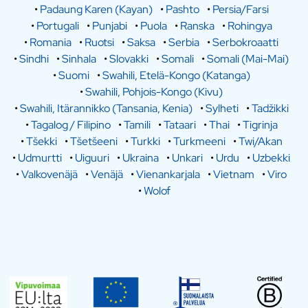
•
Padaung Karen (Kayan)
•
Pashto
•
Persia/Farsi
•
Portugali
•
Punjabi
•
Puola
•
Ranska
•
Rohingya
•
Romania
•
Ruotsi
•
Saksa
•
Serbia
•
Serbokroaatti
•
Sindhi
•
Sinhala
•
Slovakki
•
Somali
•
Somali (Mai-Mai)
•
Suomi
•
Swahili, Etelä-Kongo (Katanga)
•
Swahili, Pohjois-Kongo (Kivu)
•
Swahili, Itärannikko (Tansania, Kenia)
•
Sylheti
•
Tadžikki
•
Tagalog / Filipino
•
Tamili
•
Tataari
•
Thai
•
Tigrinja
•
Tšekki
•
Tšetšeeni
•
Turkki
•
Turkmeeni
•
Twi/Akan
•
Udmurtti
•
Uiguuri
•
Ukraina
•
Unkari
•
Urdu
•
Uzbekki
•
Valkovenäjä
•
Venäjä
•
Vienankarjala
•
Vietnam
•
Viro
•
Wolof