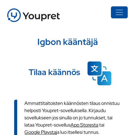
Igbon kääntäjä
Tilaa käännös
Ammattitaitoisten käännösten tilaus onnistuu
helposti Youpret-sovelluksella. Kirjaudu
sovellukseen jos sinulla on jo tunnukset, tai
lataa Youpret-sovellus
App Storesta
tai
Google Playsta
ja luo itsellesi tunnus.