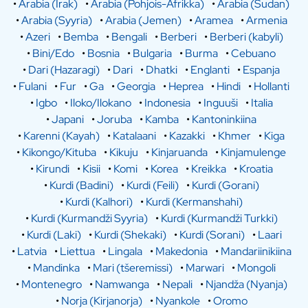
•
Arabia (Irak)
•
Arabia (Pohjois-Afrikka)
•
Arabia (Sudan)
•
Arabia (Syyria)
•
Arabia (Jemen)
•
Aramea
•
Armenia
•
Azeri
•
Bemba
•
Bengali
•
Berberi
•
Berberi (kabyli)
•
Bini/Edo
•
Bosnia
•
Bulgaria
•
Burma
•
Cebuano
•
Dari (Hazaragi)
•
Dari
•
Dhatki
•
Englanti
•
Espanja
•
Fulani
•
Fur
•
Ga
•
Georgia
•
Heprea
•
Hindi
•
Hollanti
•
Igbo
•
Iloko/Ilokano
•
Indonesia
•
Inguuši
•
Italia
•
Japani
•
Joruba
•
Kamba
•
Kantoninkiina
•
Karenni (Kayah)
•
Katalaani
•
Kazakki
•
Khmer
•
Kiga
•
Kikongo/Kituba
•
Kikuju
•
Kinjaruanda
•
Kinjamulenge
•
Kirundi
•
Kisii
•
Komi
•
Korea
•
Kreikka
•
Kroatia
•
Kurdi (Badini)
•
Kurdi (Feili)
•
Kurdi (Gorani)
•
Kurdi (Kalhori)
•
Kurdi (Kermanshahi)
•
Kurdi (Kurmandži Syyria)
•
Kurdi (Kurmandži Turkki)
•
Kurdi (Laki)
•
Kurdi (Shekaki)
•
Kurdi (Sorani)
•
Laari
•
Latvia
•
Liettua
•
Lingala
•
Makedonia
•
Mandariinikiina
•
Mandinka
•
Mari (tšeremissi)
•
Marwari
•
Mongoli
•
Montenegro
•
Namwanga
•
Nepali
•
Njandža (Nyanja)
•
Norja (Kirjanorja)
•
Nyankole
•
Oromo