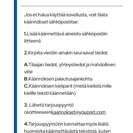
Jos et halua käyttää sovellusta, voit tilata
käännökset sähköpostitse:
1.
Lisää käännettävä aineisto sähköpostiin
liitteenä
2.
Kirjoita viestiin ainakin seuraavat tiedot:
A.
Tilaajan tiedot, yhteystiedot ja mahdollinen
viite
B.
Käännöksen palautusajankohta
C.
Käännöksen kieliparit (mistä kielistä mille
kielille teksti käännetään)
3.
Lähetä tarjouspyyntö
osoitteeseen
kaannokset@youpret.com
4.
Tarjouspyyntöön kannattaa myös lisätä
huomioita käännettävästä tekstistä, kuten