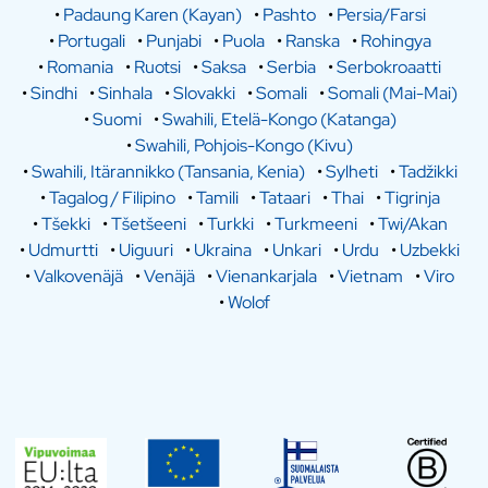
•
Padaung Karen (Kayan)
•
Pashto
•
Persia/Farsi
•
Portugali
•
Punjabi
•
Puola
•
Ranska
•
Rohingya
•
Romania
•
Ruotsi
•
Saksa
•
Serbia
•
Serbokroaatti
•
Sindhi
•
Sinhala
•
Slovakki
•
Somali
•
Somali (Mai-Mai)
•
Suomi
•
Swahili, Etelä-Kongo (Katanga)
•
Swahili, Pohjois-Kongo (Kivu)
•
Swahili, Itärannikko (Tansania, Kenia)
•
Sylheti
•
Tadžikki
•
Tagalog / Filipino
•
Tamili
•
Tataari
•
Thai
•
Tigrinja
•
Tšekki
•
Tšetšeeni
•
Turkki
•
Turkmeeni
•
Twi/Akan
•
Udmurtti
•
Uiguuri
•
Ukraina
•
Unkari
•
Urdu
•
Uzbekki
•
Valkovenäjä
•
Venäjä
•
Vienankarjala
•
Vietnam
•
Viro
•
Wolof