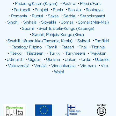
•
Padaung Karen (Kayan)
•
Pashto
•
Persia/Farsi
•
Portugali
•
Punjabi
•
Puola
•
Ranska
•
Rohingya
•
Romania
•
Ruotsi
•
Saksa
•
Serbia
•
Serbokroaatti
•
Sindhi
•
Sinhala
•
Slovakki
•
Somali
•
Somali (Mai-Mai)
•
Suomi
•
Swahili, Etelä-Kongo (Katanga)
•
Swahili, Pohjois-Kongo (Kivu)
•
Swahili, Itärannikko (Tansania, Kenia)
•
Sylheti
•
Tadžikki
•
Tagalog / Filipino
•
Tamili
•
Tataari
•
Thai
•
Tigrinja
•
Tšekki
•
Tšetšeeni
•
Turkki
•
Turkmeeni
•
Twi/Akan
•
Udmurtti
•
Uiguuri
•
Ukraina
•
Unkari
•
Urdu
•
Uzbekki
•
Valkovenäjä
•
Venäjä
•
Vienankarjala
•
Vietnam
•
Viro
•
Wolof