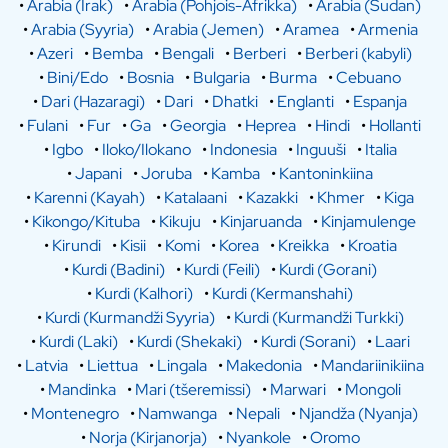
•
Arabia (Irak)
•
Arabia (Pohjois-Afrikka)
•
Arabia (Sudan)
•
Arabia (Syyria)
•
Arabia (Jemen)
•
Aramea
•
Armenia
•
Azeri
•
Bemba
•
Bengali
•
Berberi
•
Berberi (kabyli)
•
Bini/Edo
•
Bosnia
•
Bulgaria
•
Burma
•
Cebuano
•
Dari (Hazaragi)
•
Dari
•
Dhatki
•
Englanti
•
Espanja
•
Fulani
•
Fur
•
Ga
•
Georgia
•
Heprea
•
Hindi
•
Hollanti
•
Igbo
•
Iloko/Ilokano
•
Indonesia
•
Inguuši
•
Italia
•
Japani
•
Joruba
•
Kamba
•
Kantoninkiina
•
Karenni (Kayah)
•
Katalaani
•
Kazakki
•
Khmer
•
Kiga
•
Kikongo/Kituba
•
Kikuju
•
Kinjaruanda
•
Kinjamulenge
•
Kirundi
•
Kisii
•
Komi
•
Korea
•
Kreikka
•
Kroatia
•
Kurdi (Badini)
•
Kurdi (Feili)
•
Kurdi (Gorani)
•
Kurdi (Kalhori)
•
Kurdi (Kermanshahi)
•
Kurdi (Kurmandži Syyria)
•
Kurdi (Kurmandži Turkki)
•
Kurdi (Laki)
•
Kurdi (Shekaki)
•
Kurdi (Sorani)
•
Laari
•
Latvia
•
Liettua
•
Lingala
•
Makedonia
•
Mandariinikiina
•
Mandinka
•
Mari (tšeremissi)
•
Marwari
•
Mongoli
•
Montenegro
•
Namwanga
•
Nepali
•
Njandža (Nyanja)
•
Norja (Kirjanorja)
•
Nyankole
•
Oromo