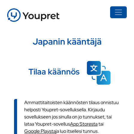
Japanin kääntäjä
Tilaa käännös
Ammattitaitoisten käännösten tilaus onnistuu
helposti Youpret-sovelluksella. Kirjaudu
sovellukseen jos sinulla on jo tunnukset, tai
lataa Youpret-sovellus
App Storesta
tai
Google Playsta
ja luo itsellesi tunnus.