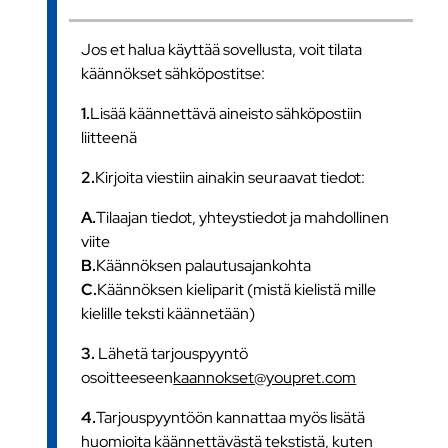
Jos et halua käyttää sovellusta, voit tilata
käännökset sähköpostitse:
1.
Lisää käännettävä aineisto sähköpostiin
liitteenä
2.
Kirjoita viestiin ainakin seuraavat tiedot:
A.
Tilaajan tiedot, yhteystiedot ja mahdollinen
viite
B.
Käännöksen palautusajankohta
C.
Käännöksen kieliparit (mistä kielistä mille
kielille teksti käännetään)
3.
Lähetä tarjouspyyntö
osoitteeseen
kaannokset@youpret.com
4.
Tarjouspyyntöön kannattaa myös lisätä
huomioita käännettävästä tekstistä, kuten