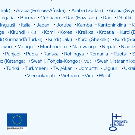
(Irak)
•
Arabia (Pohjois-Afrikka)
•
Arabia (Sudan)
•
Arabia (Syyr
ulgaria
•
Burma
•
Cebuano
•
Dari (Hazaragi)
•
Dari
•
Dhatki
Inguuši
•
Italia
•
Japani
•
Joruba
•
Kamba
•
Kantoninkiina
•
K
ge
•
Kirundi
•
Kisii
•
Komi
•
Korea
•
Kreikka
•
Kroatia
•
Kurdi (
i (Kurmandži Turkki)
•
Kurdi (Laki)
•
Kurdi (Shekaki)
•
Kurdi (So
rwari
•
Mongoli
•
Montenegro
•
Namwanga
•
Nepali
•
Njandž
•
Punjabi
•
Puola
•
Ranska
•
Rohingya
•
Romania
•
Ruotsi
•
S
go (Katanga)
•
Swahili, Pohjois-Kongo (Kivu)
•
Swahili, Itärannikk
i
•
Turkki
•
Turkmeeni
•
Twi/Akan
•
Udmurtti
•
Uiguuri
•
Ukra
•
Vienankarjala
•
Vietnam
•
Viro
•
Wolof