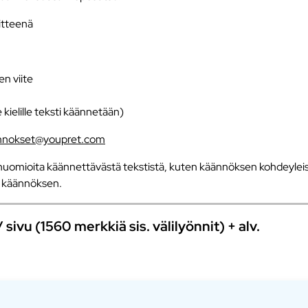
iitteenä
en viite
e kielille teksti käännetään)
nnokset@youpret.com
uomioita käännettävästä tekstistä, kuten käännöksen kohdeyleisö
an käännöksen.
ivu (1560 merkkiä sis. välilyönnit) + alv.