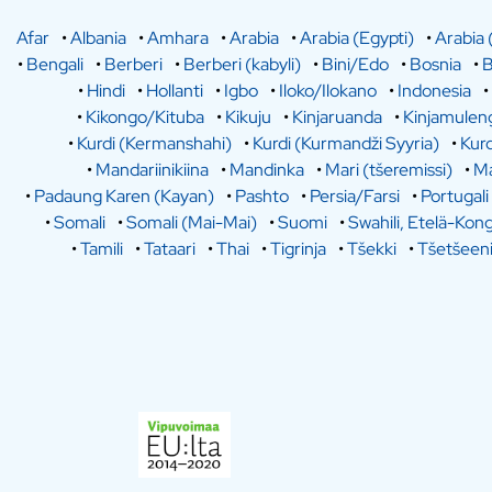
Afar
•
Albania
•
Amhara
•
Arabia
•
Arabia (Egypti)
•
Arabia 
•
Bengali
•
Berberi
•
Berberi (kabyli)
•
Bini/Edo
•
Bosnia
•
B
•
Hindi
•
Hollanti
•
Igbo
•
Iloko/Ilokano
•
Indonesia
•
•
Kikongo/Kituba
•
Kikuju
•
Kinjaruanda
•
Kinjamulen
•
Kurdi (Kermanshahi)
•
Kurdi (Kurmandži Syyria)
•
Kurd
•
Mandariinikiina
•
Mandinka
•
Mari (tšeremissi)
•
Ma
•
Padaung Karen (Kayan)
•
Pashto
•
Persia/Farsi
•
Portugali
•
Somali
•
Somali (Mai-Mai)
•
Suomi
•
Swahili, Etelä-Kon
•
Tamili
•
Tataari
•
Thai
•
Tigrinja
•
Tšekki
•
Tšetšeen