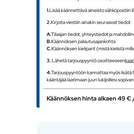
1.
Lisää käännettävä aineisto sähköpostiin l
2.
Kirjoita viestiin ainakin seuraavat tiedot:
A.
Tilaajan tiedot, yhteystiedot ja mahdollin
B.
Käännöksen palautusajankohta
C.
Käännöksen kieliparit (mistä kielistä mill
3.
Lähetä tarjouspyyntö osoitteeseen
kaa
4.
Tarjouspyyntöön kannattaa myös lisätä h
kääntäjää laatimaan juuri lukijoillesi sopiv
Käännöksen hinta alkaen 49 € / s