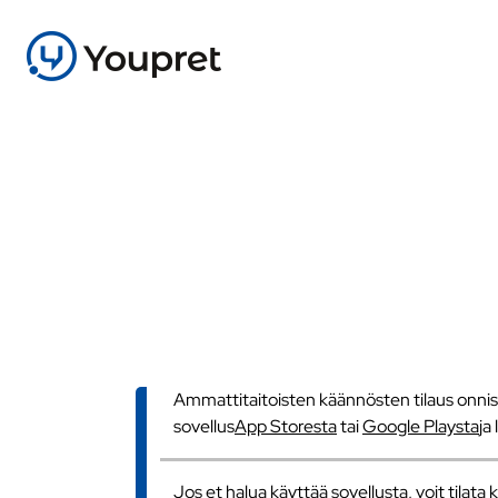
Ammattitaitoisten käännösten tilaus onnistu
sovellus
App Storesta
tai
Google Playsta
ja
Jos et halua käyttää sovellusta, voit tilat