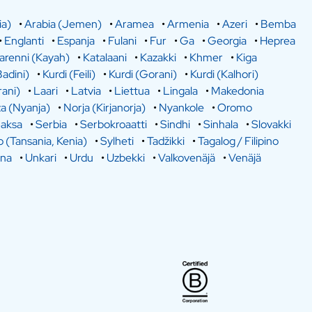
ia)
•
Arabia (Jemen)
•
Aramea
•
Armenia
•
Azeri
•
Bemba
•
Englanti
•
Espanja
•
Fulani
•
Fur
•
Ga
•
Georgia
•
Heprea
arenni (Kayah)
•
Katalaani
•
Kazakki
•
Khmer
•
Kiga
Badini)
•
Kurdi (Feili)
•
Kurdi (Gorani)
•
Kurdi (Kalhori)
rani)
•
Laari
•
Latvia
•
Liettua
•
Lingala
•
Makedonia
a (Nyanja)
•
Norja (Kirjanorja)
•
Nyankole
•
Oromo
aksa
•
Serbia
•
Serbokroaatti
•
Sindhi
•
Sinhala
•
Slovakki
o (Tansania, Kenia)
•
Sylheti
•
Tadžikki
•
Tagalog / Filipino
ina
•
Unkari
•
Urdu
•
Uzbekki
•
Valkovenäjä
•
Venäjä