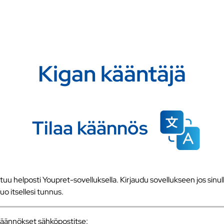
Kigan kääntäjä
Tilaa käännös
u helposti Youpret-sovelluksella. Kirjaudu sovellukseen jos sinull
 luo itsellesi tunnus.
a käännökset sähköpostitse: