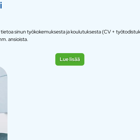
i
me tietoa sinun työkokemuksesta ja koulutuksesta (CV + työtodist
m. ansioista.
Lue lisää