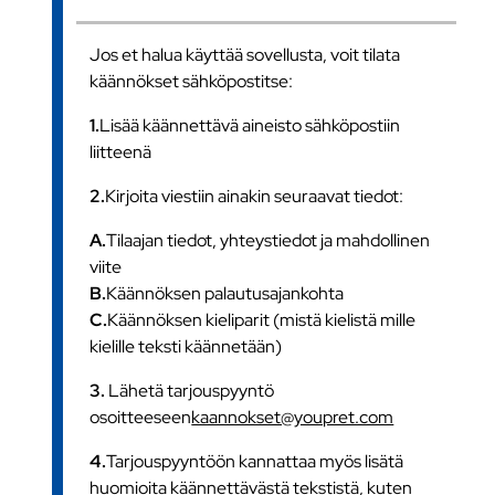
Jos et halua käyttää sovellusta, voit tilata
käännökset sähköpostitse:
1.
Lisää käännettävä aineisto sähköpostiin
liitteenä
2.
Kirjoita viestiin ainakin seuraavat tiedot:
A.
Tilaajan tiedot, yhteystiedot ja mahdollinen
viite
B.
Käännöksen palautusajankohta
C.
Käännöksen kieliparit (mistä kielistä mille
kielille teksti käännetään)
3.
Lähetä tarjouspyyntö
osoitteeseen
kaannokset@youpret.com
4.
Tarjouspyyntöön kannattaa myös lisätä
huomioita käännettävästä tekstistä, kuten