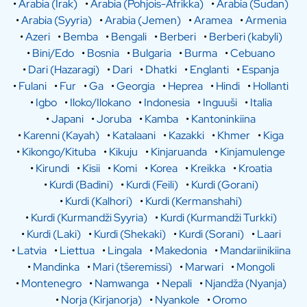
•
Arabia (Irak)
•
Arabia (Pohjois-Afrikka)
•
Arabia (Sudan)
•
Arabia (Syyria)
•
Arabia (Jemen)
•
Aramea
•
Armenia
•
Azeri
•
Bemba
•
Bengali
•
Berberi
•
Berberi (kabyli)
•
Bini/Edo
•
Bosnia
•
Bulgaria
•
Burma
•
Cebuano
•
Dari (Hazaragi)
•
Dari
•
Dhatki
•
Englanti
•
Espanja
•
Fulani
•
Fur
•
Ga
•
Georgia
•
Heprea
•
Hindi
•
Hollanti
•
Igbo
•
Iloko/Ilokano
•
Indonesia
•
Inguuši
•
Italia
•
Japani
•
Joruba
•
Kamba
•
Kantoninkiina
•
Karenni (Kayah)
•
Katalaani
•
Kazakki
•
Khmer
•
Kiga
•
Kikongo/Kituba
•
Kikuju
•
Kinjaruanda
•
Kinjamulenge
•
Kirundi
•
Kisii
•
Komi
•
Korea
•
Kreikka
•
Kroatia
•
Kurdi (Badini)
•
Kurdi (Feili)
•
Kurdi (Gorani)
•
Kurdi (Kalhori)
•
Kurdi (Kermanshahi)
•
Kurdi (Kurmandži Syyria)
•
Kurdi (Kurmandži Turkki)
•
Kurdi (Laki)
•
Kurdi (Shekaki)
•
Kurdi (Sorani)
•
Laari
•
Latvia
•
Liettua
•
Lingala
•
Makedonia
•
Mandariinikiina
•
Mandinka
•
Mari (tšeremissi)
•
Marwari
•
Mongoli
•
Montenegro
•
Namwanga
•
Nepali
•
Njandža (Nyanja)
•
Norja (Kirjanorja)
•
Nyankole
•
Oromo