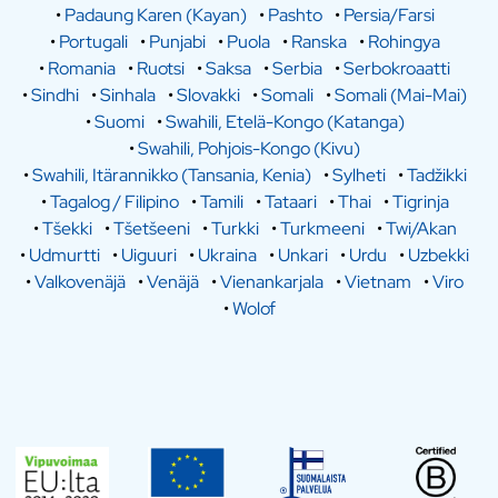
•
Padaung Karen (Kayan)
•
Pashto
•
Persia/Farsi
•
Portugali
•
Punjabi
•
Puola
•
Ranska
•
Rohingya
•
Romania
•
Ruotsi
•
Saksa
•
Serbia
•
Serbokroaatti
•
Sindhi
•
Sinhala
•
Slovakki
•
Somali
•
Somali (Mai-Mai)
•
Suomi
•
Swahili, Etelä-Kongo (Katanga)
•
Swahili, Pohjois-Kongo (Kivu)
•
Swahili, Itärannikko (Tansania, Kenia)
•
Sylheti
•
Tadžikki
•
Tagalog / Filipino
•
Tamili
•
Tataari
•
Thai
•
Tigrinja
•
Tšekki
•
Tšetšeeni
•
Turkki
•
Turkmeeni
•
Twi/Akan
•
Udmurtti
•
Uiguuri
•
Ukraina
•
Unkari
•
Urdu
•
Uzbekki
•
Valkovenäjä
•
Venäjä
•
Vienankarjala
•
Vietnam
•
Viro
•
Wolof