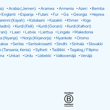
ia)
•
Arabia (Jemen)
•
Aramea
•
Armenia
•
Azeri
•
Bemba
•
Englanti
•
Espanja
•
Fulani
•
Fur
•
Ga
•
Georgia
•
Heprea
arenni (Kayah)
•
Katalaani
•
Kazakki
•
Khmer
•
Kiga
Badini)
•
Kurdi (Feili)
•
Kurdi (Gorani)
•
Kurdi (Kalhori)
rani)
•
Laari
•
Latvia
•
Liettua
•
Lingala
•
Makedonia
a (Nyanja)
•
Norja (Kirjanorja)
•
Nyankole
•
Oromo
aksa
•
Serbia
•
Serbokroaatti
•
Sindhi
•
Sinhala
•
Slovakki
o (Tansania, Kenia)
•
Sylheti
•
Tadžikki
•
Tagalog / Filipino
ina
•
Unkari
•
Urdu
•
Uzbekki
•
Valkovenäjä
•
Venäjä