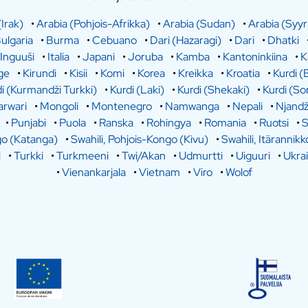
(Irak)
•
Arabia (Pohjois-Afrikka)
•
Arabia (Sudan)
•
Arabia (Syyr
ulgaria
•
Burma
•
Cebuano
•
Dari (Hazaragi)
•
Dari
•
Dhatki
Inguuši
•
Italia
•
Japani
•
Joruba
•
Kamba
•
Kantoninkiina
•
K
ge
•
Kirundi
•
Kisii
•
Komi
•
Korea
•
Kreikka
•
Kroatia
•
Kurdi (
i (Kurmandži Turkki)
•
Kurdi (Laki)
•
Kurdi (Shekaki)
•
Kurdi (So
rwari
•
Mongoli
•
Montenegro
•
Namwanga
•
Nepali
•
Njandž
•
Punjabi
•
Puola
•
Ranska
•
Rohingya
•
Romania
•
Ruotsi
•
S
go (Katanga)
•
Swahili, Pohjois-Kongo (Kivu)
•
Swahili, Itärannikk
i
•
Turkki
•
Turkmeeni
•
Twi/Akan
•
Udmurtti
•
Uiguuri
•
Ukra
•
Vienankarjala
•
Vietnam
•
Viro
•
Wolof