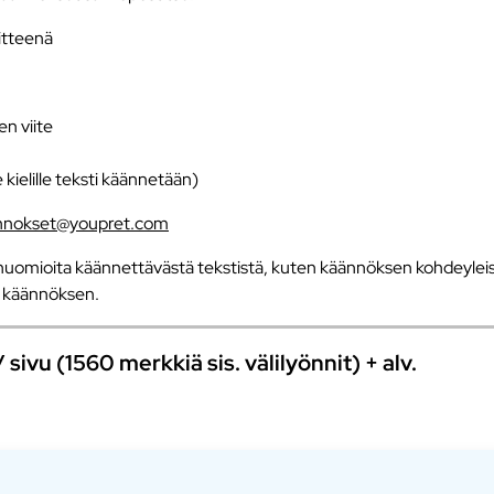
iitteenä
en viite
e kielille teksti käännetään)
nnokset@youpret.com
uomioita käännettävästä tekstistä, kuten käännöksen kohdeyleisö
an käännöksen.
ivu (1560 merkkiä sis. välilyönnit) + alv.