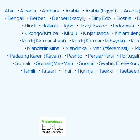
Afar
•
Albania
•
Amhara
•
Arabia
•
Arabia (Egypti)
•
Arabia 
•
Bengali
•
Berberi
•
Berberi (kabyli)
•
Bini/Edo
•
Bosnia
•
B
•
Hindi
•
Hollanti
•
Igbo
•
Iloko/Ilokano
•
Indonesia
•
•
Kikongo/Kituba
•
Kikuju
•
Kinjaruanda
•
Kinjamulen
•
Kurdi (Kermanshahi)
•
Kurdi (Kurmandži Syyria)
•
Kurd
•
Mandariinikiina
•
Mandinka
•
Mari (tšeremissi)
•
Ma
•
Padaung Karen (Kayan)
•
Pashto
•
Persia/Farsi
•
Portugali
•
Somali
•
Somali (Mai-Mai)
•
Suomi
•
Swahili, Etelä-Kon
•
Tamili
•
Tataari
•
Thai
•
Tigrinja
•
Tšekki
•
Tšetšeen