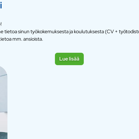
i
!
emme tietoa sinun työkokemuksesta ja koulutuksesta (CV + työtodis
ietoa mm. ansioista.
Lue lisää