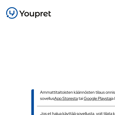
Ammattitaitoisten käännösten tilaus onnistu
sovellus
App Storesta
tai
Google Playsta
ja
Jos et halua käyttää sovellusta, voit tilat