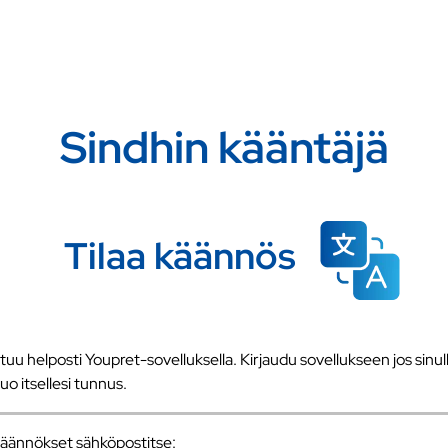
Sindhin kääntäjä
Tilaa käännös
u helposti Youpret-sovelluksella. Kirjaudu sovellukseen jos sinull
 luo itsellesi tunnus.
a käännökset sähköpostitse: