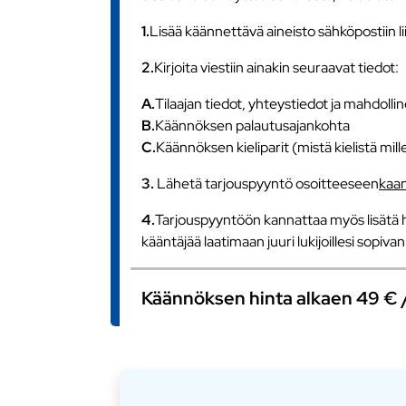
1.
Lisää käännettävä aineisto sähköpostiin l
2.
Kirjoita viestiin ainakin seuraavat tiedot:
A.
Tilaajan tiedot, yhteystiedot ja mahdollin
B.
Käännöksen palautusajankohta
C.
Käännöksen kieliparit (mistä kielistä mill
3.
Lähetä tarjouspyyntö osoitteeseen
kaa
4.
Tarjouspyyntöön kannattaa myös lisätä h
kääntäjää laatimaan juuri lukijoillesi sopiv
Käännöksen hinta alkaen 49 € / s