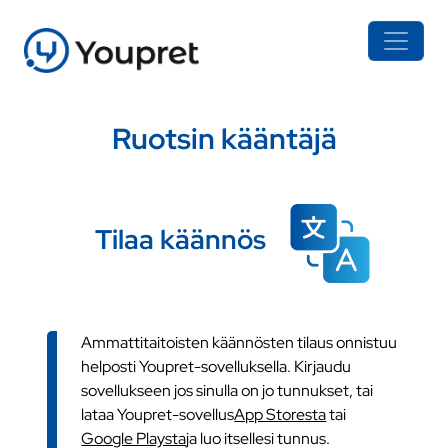
Ruotsin kääntäjä
Tilaa käännös
Ammattitaitoisten käännösten tilaus onnistuu
helposti Youpret-sovelluksella. Kirjaudu
sovellukseen jos sinulla on jo tunnukset, tai
lataa Youpret-sovellus
App Storesta
tai
Google Playsta
ja luo itsellesi tunnus.