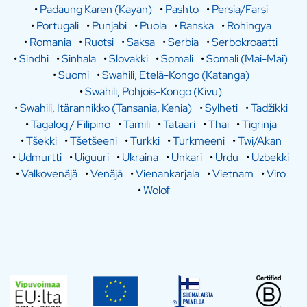
•
Padaung Karen (Kayan)
•
Pashto
•
Persia/Farsi
•
Portugali
•
Punjabi
•
Puola
•
Ranska
•
Rohingya
•
Romania
•
Ruotsi
•
Saksa
•
Serbia
•
Serbokroaatti
•
Sindhi
•
Sinhala
•
Slovakki
•
Somali
•
Somali (Mai-Mai)
•
Suomi
•
Swahili, Etelä-Kongo (Katanga)
•
Swahili, Pohjois-Kongo (Kivu)
•
Swahili, Itärannikko (Tansania, Kenia)
•
Sylheti
•
Tadžikki
•
Tagalog / Filipino
•
Tamili
•
Tataari
•
Thai
•
Tigrinja
•
Tšekki
•
Tšetšeeni
•
Turkki
•
Turkmeeni
•
Twi/Akan
•
Udmurtti
•
Uiguuri
•
Ukraina
•
Unkari
•
Urdu
•
Uzbekki
•
Valkovenäjä
•
Venäjä
•
Vienankarjala
•
Vietnam
•
Viro
•
Wolof