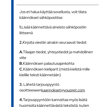
Jos et halua käyttää sovellusta, voit tilata
käännökset sähköpostitse:
1.
Lisää käännettävä aineisto sähköpostiin
liitteenä
2.
Kirjoita viestiin ainakin seuraavat tiedot:
A.
Tilaajan tiedot, yhteystiedot ja mahdollinen
viite
B.
Käännöksen palautusajankohta
C.
Käännöksen kieliparit (mistä kielistä mille
kielille teksti käännetään)
3.
Lähetä tarjouspyyntö
osoitteeseen
kaannokset@youpret.com
4.
Tarjouspyyntöön kannattaa myös lisätä
huomioita käännettävästä tekstistä, kuten