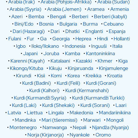
•
Arabia (Irak)
•
Arabia (Pohjois-Afrikka)
•
Arabia (Sudan)
•
Arabia (Syyria)
•
Arabia (Jemen)
•
Aramea
•
Armenia
•
Azeri
•
Bemba
•
Bengali
•
Berberi
•
Berberi (kabyli)
•
Bini/Edo
•
Bosnia
•
Bulgaria
•
Burma
•
Cebuano
•
Dari (Hazaragi)
•
Dari
•
Dhatki
•
Englanti
•
Espanja
•
Fulani
•
Fur
•
Ga
•
Georgia
•
Heprea
•
Hindi
•
Hollanti
•
Igbo
•
Iloko/Ilokano
•
Indonesia
•
Inguuši
•
Italia
•
Japani
•
Joruba
•
Kamba
•
Kantoninkiina
•
Karenni (Kayah)
•
Katalaani
•
Kazakki
•
Khmer
•
Kiga
•
Kikongo/Kituba
•
Kikuju
•
Kinjaruanda
•
Kinjamulenge
•
Kirundi
•
Kisii
•
Komi
•
Korea
•
Kreikka
•
Kroatia
•
Kurdi (Badini)
•
Kurdi (Feili)
•
Kurdi (Gorani)
•
Kurdi (Kalhori)
•
Kurdi (Kermanshahi)
•
Kurdi (Kurmandži Syyria)
•
Kurdi (Kurmandži Turkki)
•
Kurdi (Laki)
•
Kurdi (Shekaki)
•
Kurdi (Sorani)
•
Laari
•
Latvia
•
Liettua
•
Lingala
•
Makedonia
•
Mandariinikiina
•
Mandinka
•
Mari (tšeremissi)
•
Marwari
•
Mongoli
•
Montenegro
•
Namwanga
•
Nepali
•
Njandža (Nyanja)
•
Norja (Kirjanorja)
•
Nyankole
•
Oromo