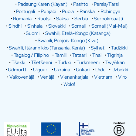
•
Padaung Karen (Kayan)
•
Pashto
•
Persia/Farsi
•
Portugali
•
Punjabi
•
Puola
•
Ranska
•
Rohingya
•
Romania
•
Ruotsi
•
Saksa
•
Serbia
•
Serbokroaatti
•
Sindhi
•
Sinhala
•
Slovakki
•
Somali
•
Somali (Mai-Mai)
•
Suomi
•
Swahili, Etelä-Kongo (Katanga)
•
Swahili, Pohjois-Kongo (Kivu)
•
Swahili, Itärannikko (Tansania, Kenia)
•
Sylheti
•
Tadžikki
•
Tagalog / Filipino
•
Tamili
•
Tataari
•
Thai
•
Tigrinja
•
Tšekki
•
Tšetšeeni
•
Turkki
•
Turkmeeni
•
Twi/Akan
•
Udmurtti
•
Uiguuri
•
Ukraina
•
Unkari
•
Urdu
•
Uzbekki
•
Valkovenäjä
•
Venäjä
•
Vienankarjala
•
Vietnam
•
Viro
•
Wolof