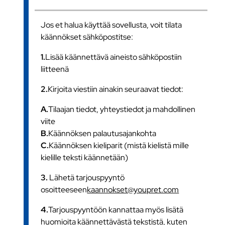
Jos et halua käyttää sovellusta, voit tilata
käännökset sähköpostitse:
1.
Lisää käännettävä aineisto sähköpostiin
liitteenä
2.
Kirjoita viestiin ainakin seuraavat tiedot:
A.
Tilaajan tiedot, yhteystiedot ja mahdollinen
viite
B.
Käännöksen palautusajankohta
C.
Käännöksen kieliparit (mistä kielistä mille
kielille teksti käännetään)
3.
Lähetä tarjouspyyntö
osoitteeseen
kaannokset@youpret.com
4.
Tarjouspyyntöön kannattaa myös lisätä
huomioita käännettävästä tekstistä, kuten