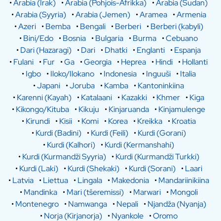
•
Arabia (Irak)
•
Arabia (Pohjois-Afrikka)
•
Arabia (Sudan)
•
Arabia (Syyria)
•
Arabia (Jemen)
•
Aramea
•
Armenia
•
Azeri
•
Bemba
•
Bengali
•
Berberi
•
Berberi (kabyli)
•
Bini/Edo
•
Bosnia
•
Bulgaria
•
Burma
•
Cebuano
•
Dari (Hazaragi)
•
Dari
•
Dhatki
•
Englanti
•
Espanja
•
Fulani
•
Fur
•
Ga
•
Georgia
•
Heprea
•
Hindi
•
Hollanti
•
Igbo
•
Iloko/Ilokano
•
Indonesia
•
Inguuši
•
Italia
•
Japani
•
Joruba
•
Kamba
•
Kantoninkiina
•
Karenni (Kayah)
•
Katalaani
•
Kazakki
•
Khmer
•
Kiga
•
Kikongo/Kituba
•
Kikuju
•
Kinjaruanda
•
Kinjamulenge
•
Kirundi
•
Kisii
•
Komi
•
Korea
•
Kreikka
•
Kroatia
•
Kurdi (Badini)
•
Kurdi (Feili)
•
Kurdi (Gorani)
•
Kurdi (Kalhori)
•
Kurdi (Kermanshahi)
•
Kurdi (Kurmandži Syyria)
•
Kurdi (Kurmandži Turkki)
•
Kurdi (Laki)
•
Kurdi (Shekaki)
•
Kurdi (Sorani)
•
Laari
•
Latvia
•
Liettua
•
Lingala
•
Makedonia
•
Mandariinikiina
•
Mandinka
•
Mari (tšeremissi)
•
Marwari
•
Mongoli
•
Montenegro
•
Namwanga
•
Nepali
•
Njandža (Nyanja)
•
Norja (Kirjanorja)
•
Nyankole
•
Oromo