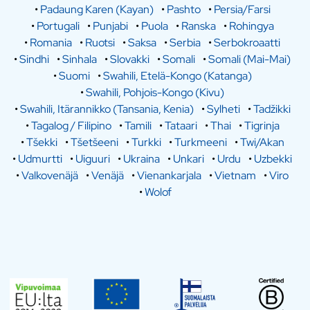
•
Padaung Karen (Kayan)
•
Pashto
•
Persia/Farsi
•
Portugali
•
Punjabi
•
Puola
•
Ranska
•
Rohingya
•
Romania
•
Ruotsi
•
Saksa
•
Serbia
•
Serbokroaatti
•
Sindhi
•
Sinhala
•
Slovakki
•
Somali
•
Somali (Mai-Mai)
•
Suomi
•
Swahili, Etelä-Kongo (Katanga)
•
Swahili, Pohjois-Kongo (Kivu)
•
Swahili, Itärannikko (Tansania, Kenia)
•
Sylheti
•
Tadžikki
•
Tagalog / Filipino
•
Tamili
•
Tataari
•
Thai
•
Tigrinja
•
Tšekki
•
Tšetšeeni
•
Turkki
•
Turkmeeni
•
Twi/Akan
•
Udmurtti
•
Uiguuri
•
Ukraina
•
Unkari
•
Urdu
•
Uzbekki
•
Valkovenäjä
•
Venäjä
•
Vienankarjala
•
Vietnam
•
Viro
•
Wolof