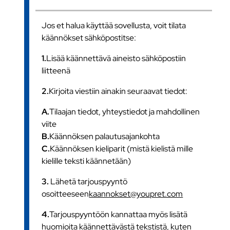
Jos et halua käyttää sovellusta, voit tilata
käännökset sähköpostitse:
1.
Lisää käännettävä aineisto sähköpostiin
liitteenä
2.
Kirjoita viestiin ainakin seuraavat tiedot:
A.
Tilaajan tiedot, yhteystiedot ja mahdollinen
viite
B.
Käännöksen palautusajankohta
C.
Käännöksen kieliparit (mistä kielistä mille
kielille teksti käännetään)
3.
Lähetä tarjouspyyntö
osoitteeseen
kaannokset@youpret.com
4.
Tarjouspyyntöön kannattaa myös lisätä
huomioita käännettävästä tekstistä, kuten