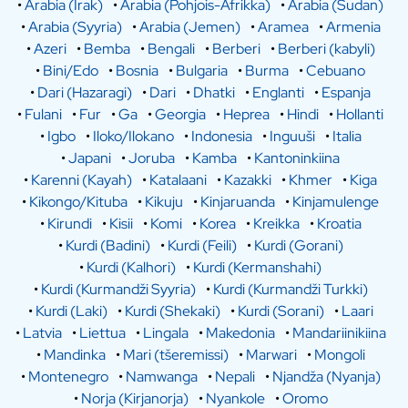
•
Arabia (Irak)
•
Arabia (Pohjois-Afrikka)
•
Arabia (Sudan)
•
Arabia (Syyria)
•
Arabia (Jemen)
•
Aramea
•
Armenia
•
Azeri
•
Bemba
•
Bengali
•
Berberi
•
Berberi (kabyli)
•
Bini/Edo
•
Bosnia
•
Bulgaria
•
Burma
•
Cebuano
•
Dari (Hazaragi)
•
Dari
•
Dhatki
•
Englanti
•
Espanja
•
Fulani
•
Fur
•
Ga
•
Georgia
•
Heprea
•
Hindi
•
Hollanti
•
Igbo
•
Iloko/Ilokano
•
Indonesia
•
Inguuši
•
Italia
•
Japani
•
Joruba
•
Kamba
•
Kantoninkiina
•
Karenni (Kayah)
•
Katalaani
•
Kazakki
•
Khmer
•
Kiga
•
Kikongo/Kituba
•
Kikuju
•
Kinjaruanda
•
Kinjamulenge
•
Kirundi
•
Kisii
•
Komi
•
Korea
•
Kreikka
•
Kroatia
•
Kurdi (Badini)
•
Kurdi (Feili)
•
Kurdi (Gorani)
•
Kurdi (Kalhori)
•
Kurdi (Kermanshahi)
•
Kurdi (Kurmandži Syyria)
•
Kurdi (Kurmandži Turkki)
•
Kurdi (Laki)
•
Kurdi (Shekaki)
•
Kurdi (Sorani)
•
Laari
•
Latvia
•
Liettua
•
Lingala
•
Makedonia
•
Mandariinikiina
•
Mandinka
•
Mari (tšeremissi)
•
Marwari
•
Mongoli
•
Montenegro
•
Namwanga
•
Nepali
•
Njandža (Nyanja)
•
Norja (Kirjanorja)
•
Nyankole
•
Oromo