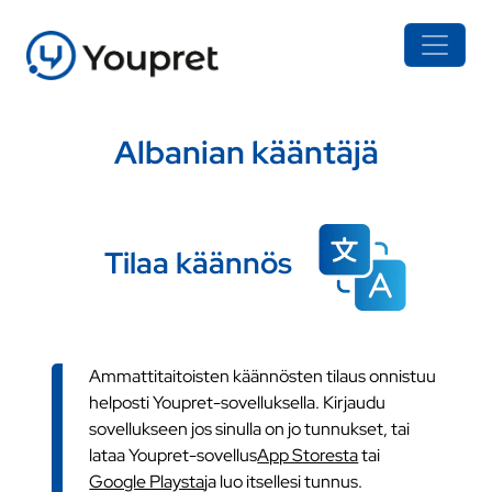
Albanian kääntäjä
Tilaa käännös
Ammattitaitoisten käännösten tilaus onnistuu
helposti Youpret-sovelluksella. Kirjaudu
sovellukseen jos sinulla on jo tunnukset, tai
lataa Youpret-sovellus
App Storesta
tai
Google Playsta
ja luo itsellesi tunnus.