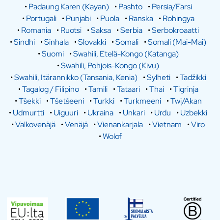
•
Padaung Karen (Kayan)
•
Pashto
•
Persia/Farsi
•
Portugali
•
Punjabi
•
Puola
•
Ranska
•
Rohingya
•
Romania
•
Ruotsi
•
Saksa
•
Serbia
•
Serbokroaatti
•
Sindhi
•
Sinhala
•
Slovakki
•
Somali
•
Somali (Mai-Mai)
•
Suomi
•
Swahili, Etelä-Kongo (Katanga)
•
Swahili, Pohjois-Kongo (Kivu)
•
Swahili, Itärannikko (Tansania, Kenia)
•
Sylheti
•
Tadžikki
•
Tagalog / Filipino
•
Tamili
•
Tataari
•
Thai
•
Tigrinja
•
Tšekki
•
Tšetšeeni
•
Turkki
•
Turkmeeni
•
Twi/Akan
•
Udmurtti
•
Uiguuri
•
Ukraina
•
Unkari
•
Urdu
•
Uzbekki
•
Valkovenäjä
•
Venäjä
•
Vienankarjala
•
Vietnam
•
Viro
•
Wolof