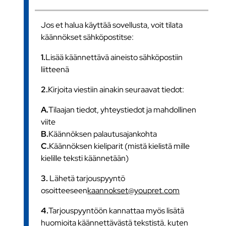
Jos et halua käyttää sovellusta, voit tilata
käännökset sähköpostitse:
1.
Lisää käännettävä aineisto sähköpostiin
liitteenä
2.
Kirjoita viestiin ainakin seuraavat tiedot:
A.
Tilaajan tiedot, yhteystiedot ja mahdollinen
viite
B.
Käännöksen palautusajankohta
C.
Käännöksen kieliparit (mistä kielistä mille
kielille teksti käännetään)
3.
Lähetä tarjouspyyntö
osoitteeseen
kaannokset@youpret.com
4.
Tarjouspyyntöön kannattaa myös lisätä
huomioita käännettävästä tekstistä, kuten