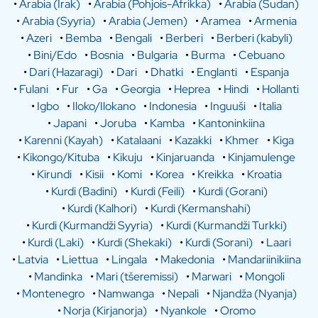
•
Arabia (Irak)
•
Arabia (Pohjois-Afrikka)
•
Arabia (Sudan)
•
Arabia (Syyria)
•
Arabia (Jemen)
•
Aramea
•
Armenia
•
Azeri
•
Bemba
•
Bengali
•
Berberi
•
Berberi (kabyli)
•
Bini/Edo
•
Bosnia
•
Bulgaria
•
Burma
•
Cebuano
•
Dari (Hazaragi)
•
Dari
•
Dhatki
•
Englanti
•
Espanja
•
Fulani
•
Fur
•
Ga
•
Georgia
•
Heprea
•
Hindi
•
Hollanti
•
Igbo
•
Iloko/Ilokano
•
Indonesia
•
Inguuši
•
Italia
•
Japani
•
Joruba
•
Kamba
•
Kantoninkiina
•
Karenni (Kayah)
•
Katalaani
•
Kazakki
•
Khmer
•
Kiga
•
Kikongo/Kituba
•
Kikuju
•
Kinjaruanda
•
Kinjamulenge
•
Kirundi
•
Kisii
•
Komi
•
Korea
•
Kreikka
•
Kroatia
•
Kurdi (Badini)
•
Kurdi (Feili)
•
Kurdi (Gorani)
•
Kurdi (Kalhori)
•
Kurdi (Kermanshahi)
•
Kurdi (Kurmandži Syyria)
•
Kurdi (Kurmandži Turkki)
•
Kurdi (Laki)
•
Kurdi (Shekaki)
•
Kurdi (Sorani)
•
Laari
•
Latvia
•
Liettua
•
Lingala
•
Makedonia
•
Mandariinikiina
•
Mandinka
•
Mari (tšeremissi)
•
Marwari
•
Mongoli
•
Montenegro
•
Namwanga
•
Nepali
•
Njandža (Nyanja)
•
Norja (Kirjanorja)
•
Nyankole
•
Oromo