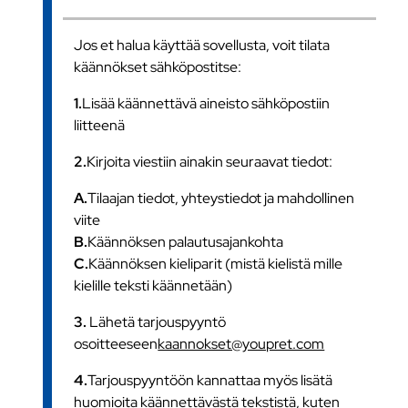
Jos et halua käyttää sovellusta, voit tilata
käännökset sähköpostitse:
1.
Lisää käännettävä aineisto sähköpostiin
liitteenä
2.
Kirjoita viestiin ainakin seuraavat tiedot:
A.
Tilaajan tiedot, yhteystiedot ja mahdollinen
viite
B.
Käännöksen palautusajankohta
C.
Käännöksen kieliparit (mistä kielistä mille
kielille teksti käännetään)
3.
Lähetä tarjouspyyntö
osoitteeseen
kaannokset@youpret.com
4.
Tarjouspyyntöön kannattaa myös lisätä
huomioita käännettävästä tekstistä, kuten