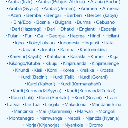
•
Arabia (Irak)
•
Arabia (Pohjois-Afrikka)
•
Arabia (Sudan)
•
Arabia (Syyria)
•
Arabia (Jemen)
•
Aramea
•
Armenia
•
Azeri
•
Bemba
•
Bengali
•
Berberi
•
Berberi (kabyli)
•
Bini/Edo
•
Bosnia
•
Bulgaria
•
Burma
•
Cebuano
•
Dari (Hazaragi)
•
Dari
•
Dhatki
•
Englanti
•
Espanja
•
Fulani
•
Fur
•
Ga
•
Georgia
•
Heprea
•
Hindi
•
Hollanti
•
Igbo
•
Iloko/Ilokano
•
Indonesia
•
Inguuši
•
Italia
•
Japani
•
Joruba
•
Kamba
•
Kantoninkiina
•
Karenni (Kayah)
•
Katalaani
•
Kazakki
•
Khmer
•
Kiga
•
Kikongo/Kituba
•
Kikuju
•
Kinjaruanda
•
Kinjamulenge
•
Kirundi
•
Kisii
•
Komi
•
Korea
•
Kreikka
•
Kroatia
•
Kurdi (Badini)
•
Kurdi (Feili)
•
Kurdi (Gorani)
•
Kurdi (Kalhori)
•
Kurdi (Kermanshahi)
•
Kurdi (Kurmandži Syyria)
•
Kurdi (Kurmandži Turkki)
•
Kurdi (Laki)
•
Kurdi (Shekaki)
•
Kurdi (Sorani)
•
Laari
•
Latvia
•
Liettua
•
Lingala
•
Makedonia
•
Mandariinikiina
•
Mandinka
•
Mari (tšeremissi)
•
Marwari
•
Mongoli
•
Montenegro
•
Namwanga
•
Nepali
•
Njandža (Nyanja)
•
Norja (Kirjanorja)
•
Nyankole
•
Oromo