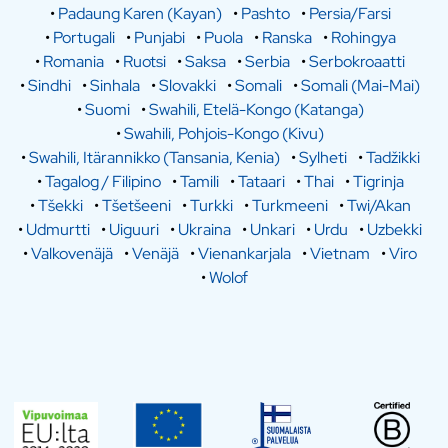
•
Padaung Karen (Kayan)
•
Pashto
•
Persia/Farsi
•
Portugali
•
Punjabi
•
Puola
•
Ranska
•
Rohingya
•
Romania
•
Ruotsi
•
Saksa
•
Serbia
•
Serbokroaatti
•
Sindhi
•
Sinhala
•
Slovakki
•
Somali
•
Somali (Mai-Mai)
•
Suomi
•
Swahili, Etelä-Kongo (Katanga)
•
Swahili, Pohjois-Kongo (Kivu)
•
Swahili, Itärannikko (Tansania, Kenia)
•
Sylheti
•
Tadžikki
•
Tagalog / Filipino
•
Tamili
•
Tataari
•
Thai
•
Tigrinja
•
Tšekki
•
Tšetšeeni
•
Turkki
•
Turkmeeni
•
Twi/Akan
•
Udmurtti
•
Uiguuri
•
Ukraina
•
Unkari
•
Urdu
•
Uzbekki
•
Valkovenäjä
•
Venäjä
•
Vienankarjala
•
Vietnam
•
Viro
•
Wolof