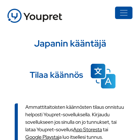
Japanin kääntäjä
Tilaa käännös
Ammattitaitoisten käännösten tilaus onnistuu
helposti Youpret-sovelluksella. Kirjaudu
sovellukseen jos sinulla on jo tunnukset, tai
lataa Youpret-sovellus
App Storesta
tai
Google Playsta
ja luo itsellesi tunnus.