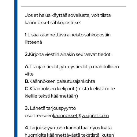
Jos et halua käyttää sovellusta, voit tilata
käännökset sähköpostitse:
1.
Lisää käännettävä aineisto sähköpostiin
liitteenä
2.
Kirjoita viestiin ainakin seuraavat tiedot:
A.
Tilaajan tiedot, yhteystiedot ja mahdollinen
viite
B.
Käännöksen palautusajankohta
C.
Käännöksen kieliparit (mistä kielistä mille
kielille teksti käännetään)
3.
Lähetä tarjouspyyntö
osoitteeseen
kaannokset@youpret.com
4.
Tarjouspyyntöön kannattaa myös lisätä
huomioita käännettävästä tekstistä, kuten