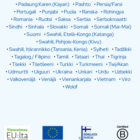
•
Padaung Karen (Kayan)
•
Pashto
•
Persia/Farsi
•
Portugali
•
Punjabi
•
Puola
•
Ranska
•
Rohingya
•
Romania
•
Ruotsi
•
Saksa
•
Serbia
•
Serbokroaatti
•
Sindhi
•
Sinhala
•
Slovakki
•
Somali
•
Somali (Mai-Mai)
•
Suomi
•
Swahili, Etelä-Kongo (Katanga)
•
Swahili, Pohjois-Kongo (Kivu)
•
Swahili, Itärannikko (Tansania, Kenia)
•
Sylheti
•
Tadžikki
•
Tagalog / Filipino
•
Tamili
•
Tataari
•
Thai
•
Tigrinja
•
Tšekki
•
Tšetšeeni
•
Turkki
•
Turkmeeni
•
Twi/Akan
•
Udmurtti
•
Uiguuri
•
Ukraina
•
Unkari
•
Urdu
•
Uzbekki
•
Valkovenäjä
•
Venäjä
•
Vienankarjala
•
Vietnam
•
Viro
•
Wolof