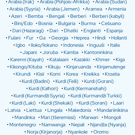
•
Arabia (Irak)
•
Arabia (Pohjois-Afrikka)
•
Arabia (Sudan)
•
Arabia (Syyria)
•
Arabia (Jemen)
•
Aramea
•
Armenia
•
Azeri
•
Bemba
•
Bengali
•
Berberi
•
Berberi (kabyli)
•
Bini/Edo
•
Bosnia
•
Bulgaria
•
Burma
•
Cebuano
•
Dari (Hazaragi)
•
Dari
•
Dhatki
•
Englanti
•
Espanja
•
Fulani
•
Fur
•
Ga
•
Georgia
•
Heprea
•
Hindi
•
Hollanti
•
Igbo
•
Iloko/Ilokano
•
Indonesia
•
Inguuši
•
Italia
•
Japani
•
Joruba
•
Kamba
•
Kantoninkiina
•
Karenni (Kayah)
•
Katalaani
•
Kazakki
•
Khmer
•
Kiga
•
Kikongo/Kituba
•
Kikuju
•
Kinjaruanda
•
Kinjamulenge
•
Kirundi
•
Kisii
•
Komi
•
Korea
•
Kreikka
•
Kroatia
•
Kurdi (Badini)
•
Kurdi (Feili)
•
Kurdi (Gorani)
•
Kurdi (Kalhori)
•
Kurdi (Kermanshahi)
•
Kurdi (Kurmandži Syyria)
•
Kurdi (Kurmandži Turkki)
•
Kurdi (Laki)
•
Kurdi (Shekaki)
•
Kurdi (Sorani)
•
Laari
•
Latvia
•
Liettua
•
Lingala
•
Makedonia
•
Mandariinikiina
•
Mandinka
•
Mari (tšeremissi)
•
Marwari
•
Mongoli
•
Montenegro
•
Namwanga
•
Nepali
•
Njandža (Nyanja)
•
Norja (Kirjanorja)
•
Nyankole
•
Oromo