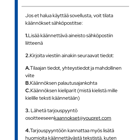
Jos et halua käyttää sovellusta, voit tilata
käännökset sähköpostitse:
1.
Lisää käännettävä aineisto sähköpostiin
liitteenä
2.
Kirjoita viestiin ainakin seuraavat tiedot:
A.
Tilaajan tiedot, yhteystiedot ja mahdollinen
viite
B.
Käännöksen palautusajankohta
C.
Käännöksen kieliparit (mistä kielistä mille
kielille teksti käännetään)
3.
Lähetä tarjouspyyntö
osoitteeseen
kaannokset@youpret.com
4.
Tarjouspyyntöön kannattaa myös lisätä
huomioita käännettävästä tekstistä, kuten