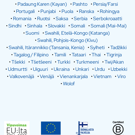
•
Padaung Karen (Kayan)
•
Pashto
•
Persia/Farsi
•
Portugali
•
Punjabi
•
Puola
•
Ranska
•
Rohingya
•
Romania
•
Ruotsi
•
Saksa
•
Serbia
•
Serbokroaatti
•
Sindhi
•
Sinhala
•
Slovakki
•
Somali
•
Somali (Mai-Mai)
•
Suomi
•
Swahili, Etelä-Kongo (Katanga)
•
Swahili, Pohjois-Kongo (Kivu)
•
Swahili, Itärannikko (Tansania, Kenia)
•
Sylheti
•
Tadžikki
•
Tagalog / Filipino
•
Tamili
•
Tataari
•
Thai
•
Tigrinja
•
Tšekki
•
Tšetšeeni
•
Turkki
•
Turkmeeni
•
Twi/Akan
•
Udmurtti
•
Uiguuri
•
Ukraina
•
Unkari
•
Urdu
•
Uzbekki
•
Valkovenäjä
•
Venäjä
•
Vienankarjala
•
Vietnam
•
Viro
•
Wolof