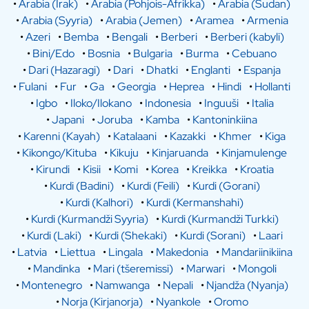
•
Arabia (Irak)
•
Arabia (Pohjois-Afrikka)
•
Arabia (Sudan)
•
Arabia (Syyria)
•
Arabia (Jemen)
•
Aramea
•
Armenia
•
Azeri
•
Bemba
•
Bengali
•
Berberi
•
Berberi (kabyli)
•
Bini/Edo
•
Bosnia
•
Bulgaria
•
Burma
•
Cebuano
•
Dari (Hazaragi)
•
Dari
•
Dhatki
•
Englanti
•
Espanja
•
Fulani
•
Fur
•
Ga
•
Georgia
•
Heprea
•
Hindi
•
Hollanti
•
Igbo
•
Iloko/Ilokano
•
Indonesia
•
Inguuši
•
Italia
•
Japani
•
Joruba
•
Kamba
•
Kantoninkiina
•
Karenni (Kayah)
•
Katalaani
•
Kazakki
•
Khmer
•
Kiga
•
Kikongo/Kituba
•
Kikuju
•
Kinjaruanda
•
Kinjamulenge
•
Kirundi
•
Kisii
•
Komi
•
Korea
•
Kreikka
•
Kroatia
•
Kurdi (Badini)
•
Kurdi (Feili)
•
Kurdi (Gorani)
•
Kurdi (Kalhori)
•
Kurdi (Kermanshahi)
•
Kurdi (Kurmandži Syyria)
•
Kurdi (Kurmandži Turkki)
•
Kurdi (Laki)
•
Kurdi (Shekaki)
•
Kurdi (Sorani)
•
Laari
•
Latvia
•
Liettua
•
Lingala
•
Makedonia
•
Mandariinikiina
•
Mandinka
•
Mari (tšeremissi)
•
Marwari
•
Mongoli
•
Montenegro
•
Namwanga
•
Nepali
•
Njandža (Nyanja)
•
Norja (Kirjanorja)
•
Nyankole
•
Oromo