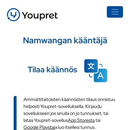
Namwangan kääntäjä
Tilaa käännös
Ammattitaitoisten käännösten tilaus onnistuu
helposti Youpret-sovelluksella. Kirjaudu
sovellukseen jos sinulla on jo tunnukset, tai
lataa Youpret-sovellus
App Storesta
tai
Google Playsta
ja luo itsellesi tunnus.